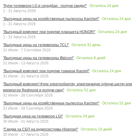
Осталось
24
дня
"Купи телевизор LG и саундбар - получи скидку!"
1 - 31 Августа 2026
Осталось
24
дня
"Выгодные цены на хозяйственные пылесосы Karcher!"
1 - 31 Августа 2026
Осталось
24
дня
"Выгодный комплект при покупке планшета HONOR!"
1 - 31 Августа 2026
Остался
31
день
"Выгодные цены на телевизоры TCL!"
31 Июля - 7 Сентября 2026
Осталось
6
дней
"Выгодные цены на телевизоры Iffalcon!"
31 Июля - 13 Августа 2026
Осталось
24
дня
"Выгодный комплект при покупке товаров Xiaomi!"
31 Июля - 31 Августа 2026
"Выгодный комплект! Купи электробритву, электричекую зубную щетку или
Осталось
52
дня
ирригатор Redmond и получи скид"
31 Июля - 28 Сентября 2026
Осталось
52
дня
"Выгодные цены на хозяйственные пылесосы Karcher!"
31 Июля - 28 Сентября 2026
Осталось
24
дня
"Выгодная цена на телевизор LG!"
30 Июля - 31 Августа 2026
Осталось
10
дней
"Скидка за СБП на аудиосистемы Hisense!"
30 Июля - 17 Августа 2026