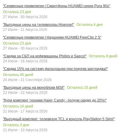
"Сервисные привилегии | Смартфоны HUAWEI серии Pura 90s"
Осталось
23
дня
27 Июля - 30 Августа 2026
Осталось
4
дня
"Выгодные цены на телевизоры Hisense!"
27 Июля - 11 Августа 2026
"Сервисные привилегии | Наушники HUAWEI FreeClip 2 S"
Осталось
23
дня
27 Июля - 30 Августа 2026
Осталось
9
дней
"Скидка за СБП на кофемашины Philips и Saeco!"
24 Июля - 16 Августа 2026
"Скидка 15% на систему фильтрации при покупке картриджа!"
Осталось
45
дней
24 Июля - 21 Сентября 2026
Осталось
15
дней
"Выгодные цены на моноблоки MSI!"
22 Июля - 22 Августа 2026
"Купи комплект техники Haier, Candy - получи скидку до 20%!"
Осталось
10
дней
21 Июля - 17 Августа 2026
"Выгодный комплект: телевизор TCL и консоль PlayStation 5 Slim!"
Осталось
3
дня
21 Июля - 10 Августа 2026