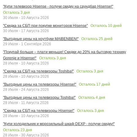
"Купи телевизор Hisense - получи скидку на саундбар Hisense!"
Осталось
3
дня
30 Июля - 10 Августа 2026
Осталось
10
дней
"Скидка за СБП при покупке мониторов Hisense"
30 Июля - 17 Августа 2026
Осталось
25
дней
"Выгодные цены на ноутбуки MAIBENBEN!"
29 Июля - 1 Сентября 2026
"Покупай больше – плати меньше! Скидки до 20% на бытовую технику
Осталось
3
дня
Gorenje и Hisense!"
28 Июля - 10 Августа 2026
Осталось
3
дня
"Скидка за СБП на телевизоры Toshiba!"
28 Июля - 10 Августа 2026
Осталось
17
дней
"Выгодные цены на телевизоры Hisense!"
28 Июля - 24 Августа 2026
Осталось
4
дня
"Выгодные цены на телевизоры Toshiba!"
28 Июля - 11 Августа 2026
Осталось
3
дня
"Скидка за СБП на телевизоры Hisense!"
28 Июля - 10 Августа 2026
"Купи холодильник и морозильный шкаф DEXP - получи скидку!"
Осталось
23
дня
28 Июля - 30 Августа 2026