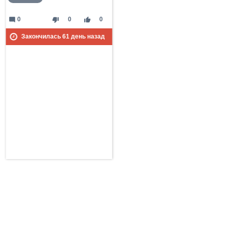
mode_comment
thumb_down
thumb_up
0
0
0
Закончилась
61
день назад