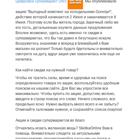
Цифровой супермаркет DNS
. Мы опубликовали
акцию "Выгодный комплект на холодильники Gorenje!",
действие которой начинается 2 Июня и заканчивается 8
Июня. Поэтому если Вы житель города Заречный либо же
его гость, детальненько изучите данные предложения.
Вполне возможно, здесь есть именно те скидки в
супермаркетах, что Вы так давно и безутешно искали.
Вооружитесь знаниями и вперед в ближайший к Вам
магазин на шопинг! Только будьте бдительны и внимательно
смотрите на дату, вдруг акция уже закончилась или еще не
началась.
Как найти скидки на нужный товар?
Чтобы не тратить силы, время и здоровье на поиск
определенного товара по акции, воспользуйтесь удобным
поиском на нашем сайте. Для Вас мы упростили все
максимально. Чтобы купить по акции, допустим, молоко,
введите в строку поиска это слово. Ничего сложного, все
предельно ясно. Нужно выбрать много всего и не забыть?
Отмечайте галочками нужное, и сохраняйте список покупок!
Акции и скидки супермаркетов во благо
Отчаялись искать желанную вещь? SkidkaOnline Вам в
помощь. Внимательно следите за актуальными
распродажами, просматривайте рассылку на почте и,