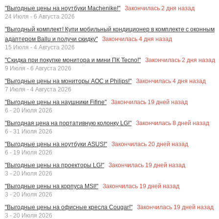
Закончилась
2
дня назад
"Выгодные цены на ноутбуки Machenike!"
24 Июля - 6 Августа 2026
"Выгодный комплект! Купи мобильный кондиционер в комплекте с оконным
Закончилась
4
дня назад
адаптером Ballu и получи скидку"
15 Июля - 4 Августа 2026
Закончилась
2
дня назад
"Скидка при покупке монитора и мини ПК Tecno!"
9 Июля - 6 Августа 2026
Закончилась
4
дня назад
"Выгодные цены на мониторы AOC и Philips!"
7 Июля - 4 Августа 2026
Закончилась
19
дней назад
"Выгодные цены на наушники Fifine"
6 - 20 Июля 2026
Закончилась
8
дней назад
"Выгодная цена на портативную колонку LG!"
6 - 31 Июля 2026
Закончилась
20
дней назад
"Выгодные цены на ноутбуки ASUS!"
6 - 19 Июля 2026
Закончилась
19
дней назад
"Выгодные цены на проекторы LG!"
3 - 20 Июля 2026
Закончилась
19
дней назад
"Выгодные цены на корпуса MSI!"
3 - 20 Июля 2026
Закончилась
19
дней назад
"Выгодные цены на офисные кресла Cougar!"
3 - 20 Июля 2026