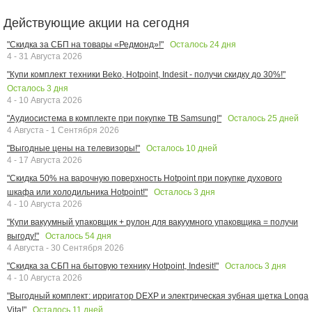
Действующие акции на сегодня
Осталось
24
дня
"Скидка за СБП на товары «Редмонд»!"
4 - 31 Августа 2026
"Купи комплект техники Beko, Hotpoint, Indesit - получи скидку до 30%!"
Осталось
3
дня
4 - 10 Августа 2026
Осталось
25
дней
"Аудиосистема в комплекте при покупке ТВ Samsung!"
4 Августа - 1 Сентября 2026
Осталось
10
дней
"Выгодные цены на телевизоры!"
4 - 17 Августа 2026
"Скидка 50% на варочную поверхность Hotpoint при покупке духового
Осталось
3
дня
шкафа или холодильника Hotpoint!"
4 - 10 Августа 2026
"Купи вакуумный упаковщик + рулон для вакуумного упаковщика = получи
Осталось
54
дня
выгоду!"
4 Августа - 30 Сентября 2026
Осталось
3
дня
"Скидка за СБП на бытовую технику Hotpoint, Indesit!"
4 - 10 Августа 2026
"Выгодный комплект: ирригатор DEXP и электрическая зубная щетка Longa
Осталось
11
дней
Vita!"