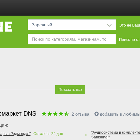
Заречный
Это не Ваш
Поиск по к
Показать все
рмаркет DNS
2
отзыва
добавить в любим
ции:
"Аудиосистема в комплекте
вары «Редмонд»!"
Осталось
24
дня
Samsung!"