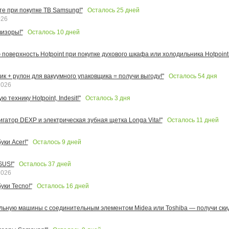
Осталось
25
дней
те при покупке ТВ Samsung!"
026
Осталось
10
дней
изоры!"
поверхность Hotpoint при покупке духового шкафа или холодильника Hotpoint!
Осталось
54
дня
к + рулон для вакуумного упаковщика = получи выгоду!"
2026
Осталось
3
дня
 технику Hotpoint, Indesit!"
Осталось
11
дней
игатор DEXP и электрическая зубная щетка Longa Vita!"
Осталось
9
дней
ки Acer!"
Осталось
37
дней
SUS!"
2026
Осталось
16
дней
уки Tecno!"
льную машины с соединительным элементом Midea или Toshiba — получи скид