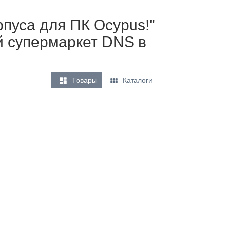
рпуса для ПК Ocypus!"
й супермаркет DNS в


Товары
Каталоги