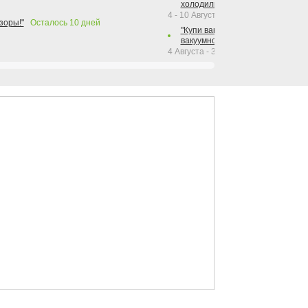
холодильника Hotpoint!"
4 - 10 Августа 2026
зоры!"
Осталось
10
дней
"Купи вакуумный упаковщик + р
вакуумного упаковщика = получи
4 Августа - 30 Сентября 2026