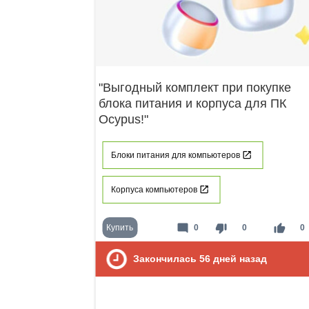
"Выгодный комплект при покупке
блока питания и корпуса для ПК
Ocypus!"
Блоки питания для компьютеров
Корпуса компьютеров
mode_comment
thumb_down
thumb_up
Купить
0
0
0
Закончилась
56
дней назад