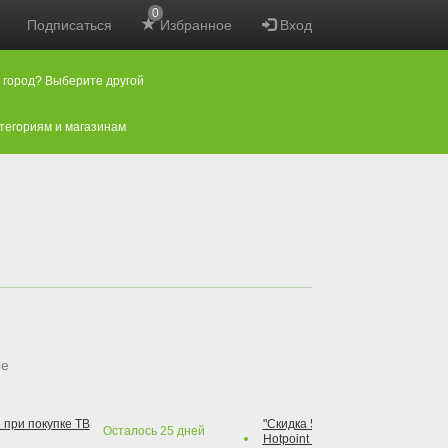
0
Подписаться
Избранное
Вход
 город? Выберите другой
атегориям и магазинам
ые
 при покупке ТВ
"Скидка 50% на варочную повер
Осталось
25
дней
Hotpoint при покупке духового 