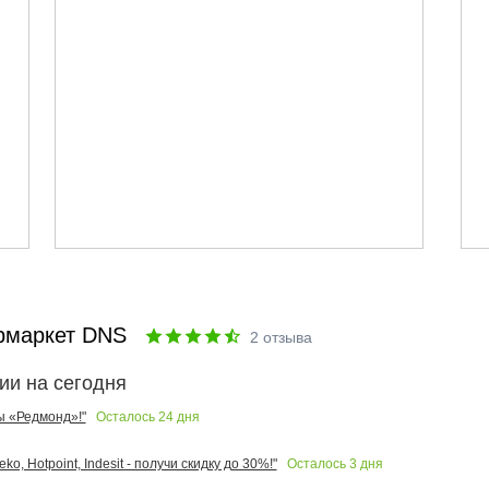
рмаркет DNS
2
отзыва
ии на сегодня
Осталось
24
дня
ы «Редмонд»!"
Осталось
3
дня
o, Hotpoint, Indesit - получи скидку до 30%!"