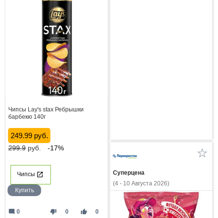
Чипсы Lay's stax Ребрышки
барбекю 140г
249.99 руб.
299.9
руб.
-17%
Суперцена
Чипсы
(4 - 10 Августа 2026)
Купить
mode_comment
thumb_down
thumb_up
0
0
0