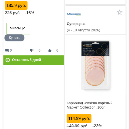
189.9 руб.
226
руб.
-16%
Суперцена
Чипсы
(4 - 10 Августа 2026)
Купить
mode_comment
thumb_down
thumb_up
0
0
0
Осталось
5
дней
Карбонад копчёно-варёный
Маркет Collection, 100г
114.99 руб.
149.99
руб.
-23%