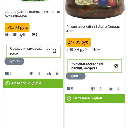
Филе грудки цыплёнка Петелинка
охлаждённое
545.99 руб.
Баклажаны Artfood Имам Баялды,
450г
599.99
руб.
-9%
277.99 руб.
Свежее и замороженное
309.99
руб.
-10%
мясо
Купить
Консервированные
овощи, кукуруза
mode_comment
thumb_down
thumb_up
0
0
0
Купить
Осталось
5
дней
mode_comment
thumb_down
thumb_up
0
0
0
Осталось
5
дней