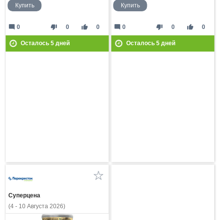
Купить
Купить
mode_comment
thumb_down
thumb_up
mode_comment
thumb_down
thumb_up
0
0
0
0
0
0
Осталось
5
дней
Осталось
5
дней
Суперцена
(4 - 10 Августа 2026)