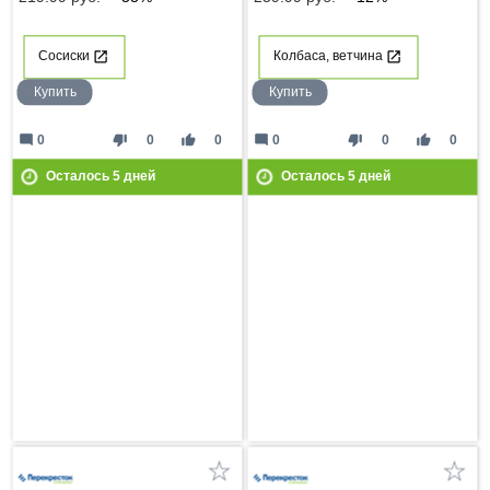
Сосиски
Колбаса, ветчина
Купить
Купить
mode_comment
thumb_down
thumb_up
mode_comment
thumb_down
thumb_up
0
0
0
0
0
0
Осталось
5
дней
Осталось
5
дней