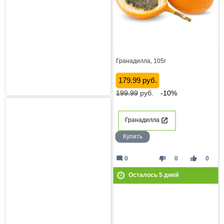
Гранадилла, 105г
179.99 руб.
199.99
руб.
-10%
Гранадилла
Купить
mode_comment
thumb_down
thumb_up
0
0
0
Осталось
5
дней