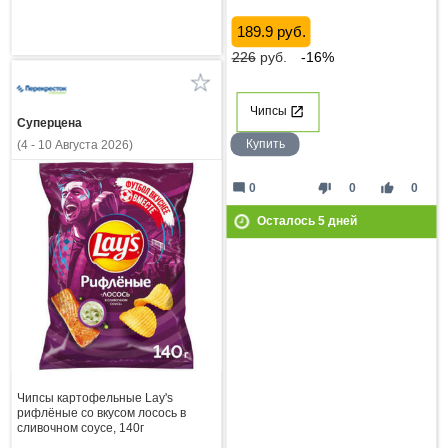
189.9 руб.
226
руб.
-16%
Чипсы
Суперцена
Купить
(4 - 10 Августа 2026)
mode_comment
thumb_down
thumb_up
0
0
0
Осталось
5
дней
Чипсы картофельные Lay's
рифлёные со вкусом лосось в
сливочном соусе, 140г