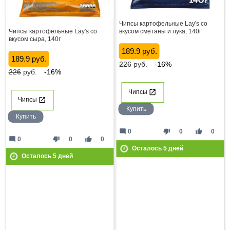
Чипсы картофельные Lay's со
Чипсы картофельные Lay's со
вкусом сметаны и лука, 140г
вкусом сыра, 140г
189.9 руб.
189.9 руб.
226
руб.
-16%
226
руб.
-16%
Чипсы
Чипсы
Купить
Купить
mode_comment
thumb_down
thumb_up
0
0
0
mode_comment
thumb_down
thumb_up
0
0
0
Осталось
5
дней
Осталось
5
дней