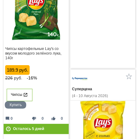
Чипсы картофельные Lay's со
вкусом молодого зелёного лука,
140г
189.9 руб.
226
руб.
-16%
Суперцена
Чипсы
(4 - 10 Августа 2026)
Купить
mode_comment
thumb_down
thumb_up
0
0
0
Осталось
5
дней