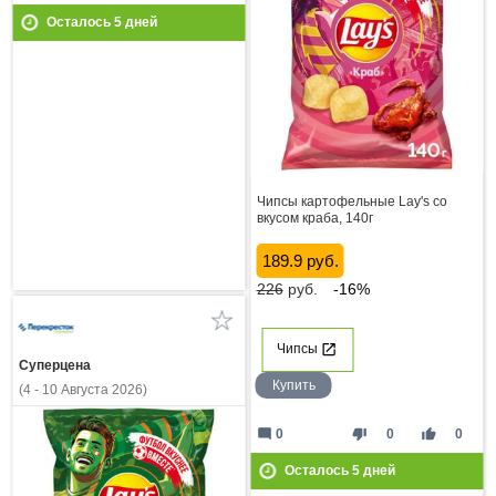
Осталось
5
дней
Чипсы картофельные Lay's со
вкусом краба, 140г
189.9 руб.
226
руб.
-16%
Чипсы
Суперцена
Купить
(4 - 10 Августа 2026)
mode_comment
thumb_down
thumb_up
0
0
0
Осталось
5
дней