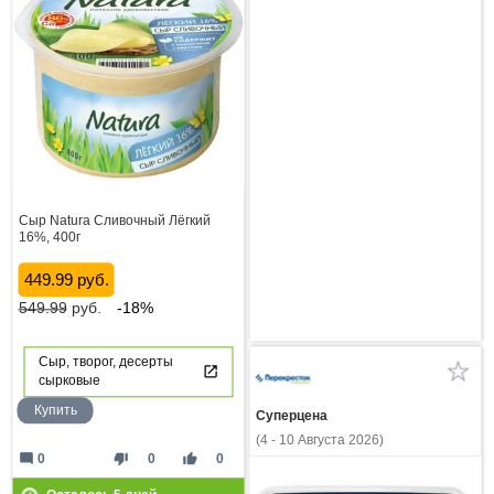
Сыр Natura Сливочный Лёгкий
16%, 400г
449.99 руб.
549.99
руб.
-18%
Сыр, творог, десерты
сырковые
Купить
Суперцена
(4 - 10 Августа 2026)
mode_comment
thumb_down
thumb_up
0
0
0