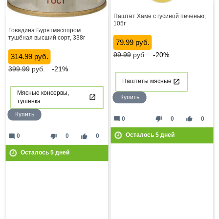
Паштет Хаме с гусиной печенью,
105г
Говядина Бурятмясопром
тушёная высший сорт, 338г
79.99 руб.
99.99
руб.
-20%
314.99 руб.
399.99
руб.
-21%
Паштеты мясные
Мясные консервы,
Купить
тушенка
Купить
mode_comment
thumb_down
thumb_up
0
0
0
Осталось
5
дней
mode_comment
thumb_down
thumb_up
0
0
0
Осталось
5
дней