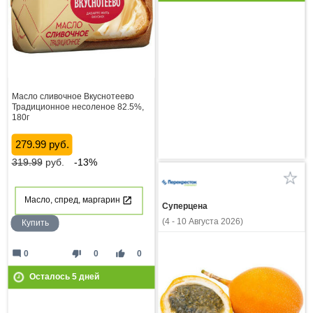
Масло сливочное Вкуснотеево
Традиционное несоленое 82.5%,
180г
279.99 руб.
319.99
руб.
-13%
Масло, спред, маргарин
Суперцена
(4 - 10 Августа 2026)
Купить
mode_comment
thumb_down
thumb_up
0
0
0
Осталось
5
дней