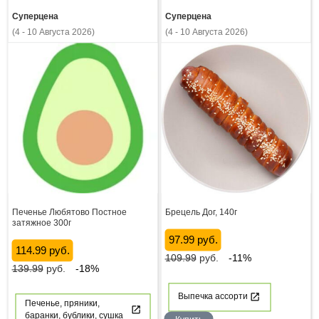
Суперцена
Суперцена
(4 - 10 Августа 2026)
(4 - 10 Августа 2026)
Печенье Любятово Постное
Брецель Дог, 140г
затяжное 300г
97.99 руб.
114.99 руб.
109.99
руб.
-11%
139.99
руб.
-18%
Выпечка ассорти
Печенье, пряники,
баранки, бублики, сушка