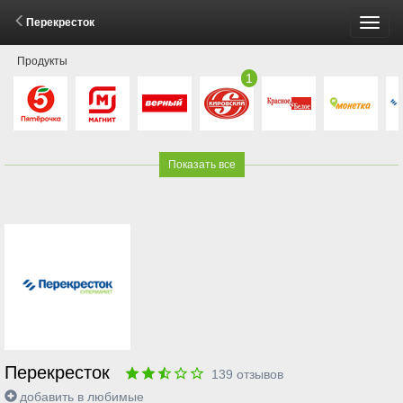
Перекресток
Пере
Продукты
меню
1
Показать все
Перекресток
139
отзывов
добавить в любимые