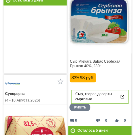
Осталось
5
дней
Сыр Mlekara Sabac Сербская
Брынза 40%, 230г
339.98 руб.
Суперцена
Сыр, творог, десерты
сырковые
(4 - 10 Августа 2026)
Купить
mode_comment
thumb_down
thumb_up
0
0
0
Осталось
5
дней