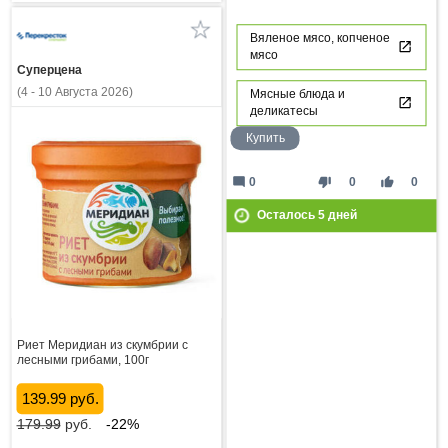
Вяленое мясо, копченое
мясо
Суперцена
(4 - 10 Августа 2026)
Мясные блюда и
деликатесы
Купить
mode_comment
thumb_down
thumb_up
0
0
0
Осталось
5
дней
Риет Меридиан из скумбрии с
лесными грибами, 100г
139.99 руб.
179.99
руб.
-22%