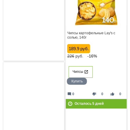
Чипсы картофельные Lay's с
солью, 140г
189.9 руб.
226
руб.
-16%
Чипсы
Купить
mode_comment
thumb_down
thumb_up
0
0
0
Осталось
5
дней