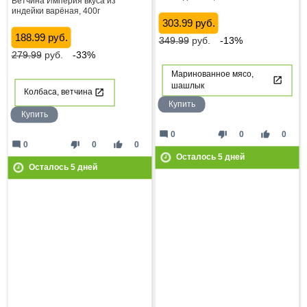
Ветчина Империя вкуса из
индейки варёная, 400г
303.99 руб.
188.99 руб.
349.99
руб.
-13%
279.99
руб.
-33%
Маринованное мясо,
шашлык
Колбаса, ветчина
Купить
Купить
mode_comment
thumb_down
thumb_up
0
0
0
mode_comment
thumb_down
thumb_up
0
0
0
Осталось
5
дней
Осталось
5
дней