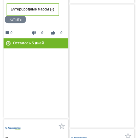
Бутербродные массы
Купить
mode_comment
thumb_down
thumb_up
0
0
0
Осталось
5
дней