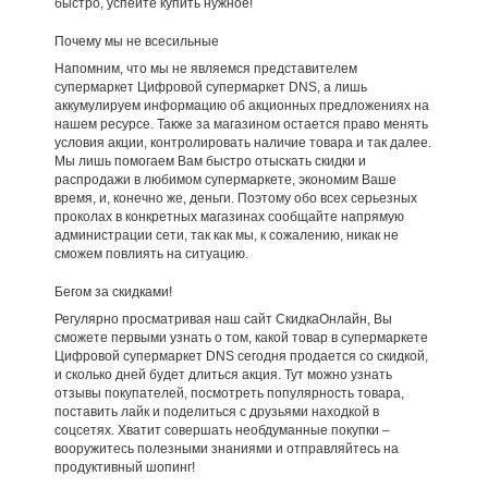
быстро, успейте купить нужное!
Почему мы не всесильные
Напомним, что мы не являемся представителем
супермаркет Цифровой супермаркет DNS, а лишь
аккумулируем информацию об акционных предложениях на
нашем ресурсе. Также за магазином остается право менять
условия акции, контролировать наличие товара и так далее.
Мы лишь помогаем Вам быстро отыскать скидки и
распродажи в любимом супермаркете, экономим Ваше
время, и, конечно же, деньги. Поэтому обо всех серьезных
проколах в конкретных магазинах сообщайте напрямую
администрации сети, так как мы, к сожалению, никак не
сможем повлиять на ситуацию.
Бегом за скидками!
Регулярно просматривая наш сайт СкидкаОнлайн, Вы
сможете первыми узнать о том, какой товар в супермаркете
Цифровой супермаркет DNS сегодня продается со скидкой,
и сколько дней будет длиться акция. Тут можно узнать
отзывы покупателей, посмотреть популярность товара,
поставить лайк и поделиться с друзьями находкой в
соцсетях. Хватит совершать необдуманные покупки –
вооружитесь полезными знаниями и отправляйтесь на
продуктивный шопинг!