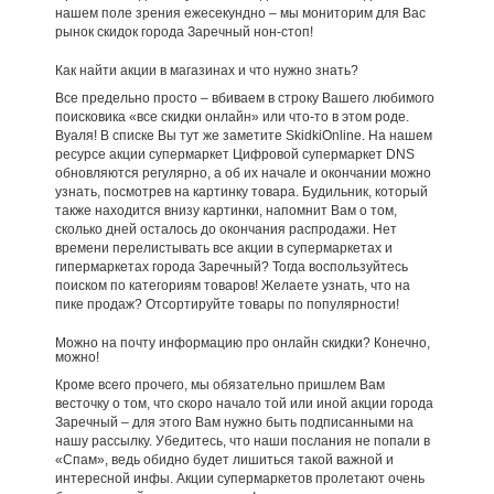
нашем поле зрения ежесекундно – мы мониторим для Вас
рынок скидок города Заречный нон-стоп!
Как найти акции в магазинах и что нужно знать?
Все предельно просто – вбиваем в строку Вашего любимого
поисковика «все скидки онлайн» или что-то в этом роде.
Вуаля! В списке Вы тут же заметите SkidkiOnline. На нашем
ресурсе акции супермаркет Цифровой супермаркет DNS
обновляются регулярно, а об их начале и окончании можно
узнать, посмотрев на картинку товара. Будильник, который
также находится внизу картинки, напомнит Вам о том,
сколько дней осталось до окончания распродажи. Нет
времени перелистывать все акции в супермаркетах и
гипермаркетах города Заречный? Тогда воспользуйтесь
поиском по категориям товаров! Желаете узнать, что на
пике продаж? Отсортируйте товары по популярности!
Можно на почту информацию про онлайн скидки? Конечно,
можно!
Кроме всего прочего, мы обязательно пришлем Вам
весточку о том, что скоро начало той или иной акции города
Заречный – для этого Вам нужно быть подписанными на
нашу рассылку. Убедитесь, что наши послания не попали в
«Спам», ведь обидно будет лишиться такой важной и
интересной инфы. Акции супермаркетов пролетают очень