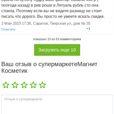
товары почти на полу -хоть на корточки
полгода назад) в рив роше и Летуаль рубль сто она
падай, чтоб найти. Шампуни, духи,
стоила. Поэтому если вы не видите разницу не стоит
дезодоранты, крема хорошие - очень
писать что дорого. Вы просто не умеете искать скидки.
дороги!
20 Декабря 2025 21:59, Курган
Добавить ответ
3 Мая 2019 17:36, Саратов, Тверская ул, дом № 35
+0
Ответить
+1
Ответить
Аноним 3458346069
(Гость)
показано
10
из
63
комментариев
Этот магазин находится в Кургане,
по Бурова-Петрова, д.60, там даже
Загрузить еще
10
высокая лестница на второй этаж не
очищена от снега, а продавцы хорошие,
но будто испуганы и зашуганы, потому что
Ваш отзыв о супермаркетеМагнит
меняются постоянно...
Косметик
20 Декабря 2025 22:04, Курган
Добавить ответ
+0
Ответить
Аноним 3458346069
(Гость)
Аноним 3458346069 (Гость),
20 Декабря 2025 22:00, Курган
+0
Ответить