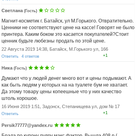
Светлана
(Гость)
Магнит-косметик г. Батайск, ул М.Горького. Отвратительно.
Ценники не соответствуют цене на кассе! Говорят не было
принтера. Каким боком это касается покупателей?Стоит
ценник будьте любезны продать по этой цене.
Добавить ответ
22 Августа 2019 14:38, Батайск, М.Горького ул, 166
+1
Ответить
4 ответов
Аноним 3458346069
(Гость)
Ника
(Гость)
Светлана (Гость),
Думают что у людей денег много вот и цены подымают. А
20 Декабря 2025 21:52, Курган
как быть людям у которых на на туалете бум не хватает.
+0
Ответить
Да этому товару цены копеешные что у них качество
Аноним 3458346069
(Гость)
штоль хорошое.
Хожу в магнит-косметик по
16 Июня 2019 1:51, Задонск, Степанищева ул, дом № 17
привычке, потому что раньше здесь цены
+1
были ниже, чем в др.магазинах. А сегодня
Ответить
поняла, что вы правы во всём: у зозяев
Persik77777@yandex.ru
выросли аппетиты, сотрудников мало,
ценники не соответствуют, недорогие
Брала по купону пудру макс фактор. Вышла 408 р (