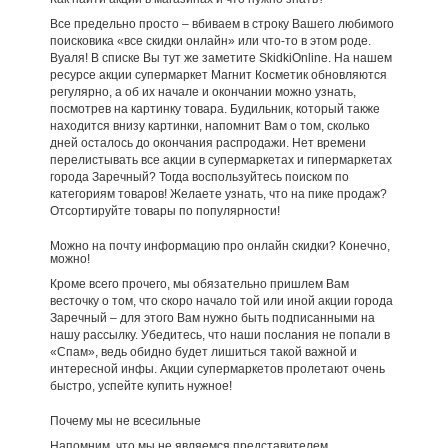
Все предельно просто – вбиваем в строку Вашего любимого
поисковика «все скидки онлайн» или что-то в этом роде.
Вуаля! В списке Вы тут же заметите SkidkiOnline. На нашем
ресурсе акции супермаркет Магнит Косметик обновляются
регулярно, а об их начале и окончании можно узнать,
посмотрев на картинку товара. Будильник, который также
находится внизу картинки, напомнит Вам о том, сколько
дней осталось до окончания распродажи. Нет времени
перелистывать все акции в супермаркетах и гипермаркетах
города Заречный? Тогда воспользуйтесь поиском по
категориям товаров! Желаете узнать, что на пике продаж?
Отсортируйте товары по популярности!
Можно на почту информацию про онлайн скидки? Конечно,
можно!
Кроме всего прочего, мы обязательно пришлем Вам
весточку о том, что скоро начало той или иной акции города
Заречный – для этого Вам нужно быть подписанными на
нашу рассылку. Убедитесь, что наши послания не попали в
«Спам», ведь обидно будет лишиться такой важной и
интересной инфы. Акции супермаркетов пролетают очень
быстро, успейте купить нужное!
Почему мы не всесильные
Напомним, что мы не являемся представителем