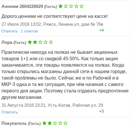
Аноним 2604226029
(Гость)
Дорого,ценники не соответствуют цене на кассе!
Добавить ответ
27 Июля 2018 13:02, Ряжск, Ленина ул, дом № 76в
+4
Ответить
1 ответов
Аноним 2494532192
(Гость)
Лора
(Гость)
Добавить ответ
Аноним 2604226029 (Гость), это
Практически никогда на полках не бывает акционных
точно,цена стоит без акуии одна,на кассе
товаров 1+1 или со скидкой 45-50%. Как только акция
другая и при акции 20 процентов
заканчивается, эти товары появляются на полках. Когда
выше,чем без акции
2 Мая 2022 10:35, Алатырь
только открылись магазины данной сети в нашем городе,
+0
Ответить
такой проблемы не было. Сейчас же и по Рабочей и в
МКР-3 одна и та же ситуация, при чём начиная с самого
первого дня акции. Поэтому стала отдавать предпочтение
другим магазинам.
31 Августа 2018 23:21, Усть-Катав, Рабочая ул. 29
+3
Ответить
Покупатель
Добавить ответ
(Гость)