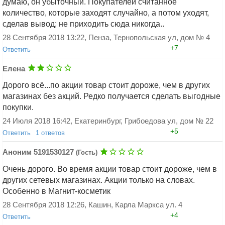
думаю, он убыточный. Покупателей считанное
количество, которые заходят случайно, а потом уходят,
сделав вывод; не приходить сюда никогда..
28 Сентября 2018 13:22, Пенза, Тернопольская ул, дом № 4
+7
Ответить
Елена
Дорого всё...по акции товар стоит дороже, чем в других
магазинах без акций. Редко получается сделать выгодные
покупки.
24 Июля 2018 16:42, Екатеринбург, Грибоедова ул, дом № 22
Добавить ответ
+5
Ответить
1 ответов
Татьяна Белоусова
Аноним 5191530127
(Гость)
Елена, Согласна
Очень дорого. Во время акции товар стоит дороже, чем в
26 Июля 2018 18:31, Иваново
других сетевых магазинах. Акции только на словах.
+0
Ответить
Особенно в Магнит-косметик
28 Сентября 2018 12:26, Кашин, Карла Маркса ул. 4
+4
Ответить