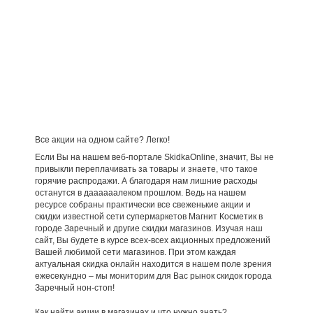
Все акции на одном сайте? Легко!
Если Вы на нашем веб-портале SkidkaOnline, значит, Вы не
привыкли переплачивать за товары и знаете, что такое
горячие распродажи. А благодаря нам лишние расходы
останутся в даааааалеком прошлом. Ведь на нашем
ресурсе собраны практически все свеженькие акции и
скидки известной сети супермаркетов Магнит Косметик в
городе Заречный и другие скидки магазинов. Изучая наш
сайт, Вы будете в курсе всех-всех акционных предложений
Вашей любимой сети магазинов. При этом каждая
актуальная скидка онлайн находится в нашем поле зрения
ежесекундно – мы мониторим для Вас рынок скидок города
Заречный нон-стоп!
Как найти акции в магазинах и что нужно знать?