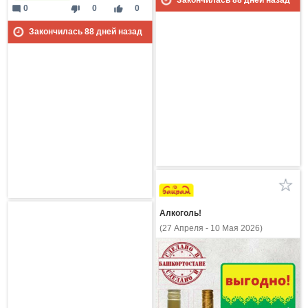
mode_comment
thumb_down
thumb_up
0
0
0
Закончилась
88
дней назад
Алкоголь!
(27 Апреля - 10 Мая 2026)