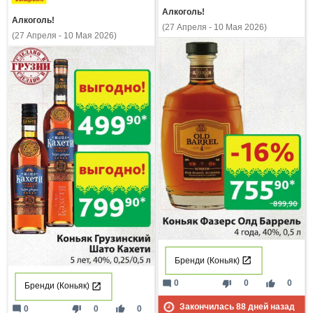
Алкоголь!
Алкоголь!
(27 Апреля - 10 Мая 2026)
(27 Апреля - 10 Мая 2026)
Бренди (Коньяк)
mode_comment
thumb_down
thumb_up
0
0
0
Бренди (Коньяк)
Закончилась
88
дней назад
mode_comment
thumb_down
thumb_up
0
0
0