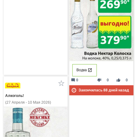
Водка
mode_comment
thumb_down
thumb_up
0
0
0
Закончилась
88
дней назад
Алкоголь!
(27 Апреля - 10 Мая 2026)