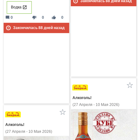
Закончилась
88
дней назад
Водка
mode_comment
thumb_down
thumb_up
0
0
0
Закончилась
88
дней назад
Алкоголь!
(27 Апреля - 10 Мая 2026)
Алкоголь!
(27 Апреля - 10 Мая 2026)