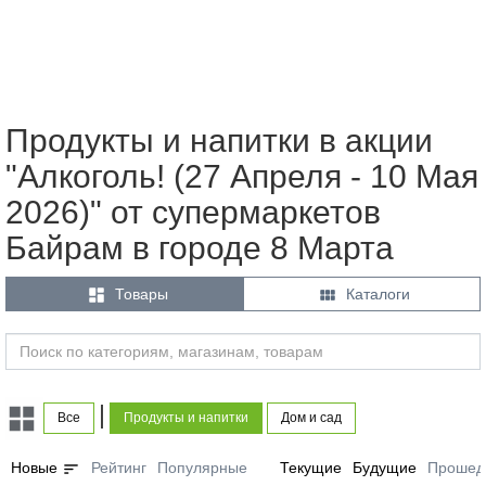
Продукты и напитки в акции
"Алкоголь! (27 Апреля - 10 Мая
2026)" от супермаркетов
Байрам в городе 8 Марта


Товары
Каталоги
|
Все
Продукты и напитки
Дом и сад
sort
Новые
Рейтинг
Популярные
Текущие
Будущие
Прошед