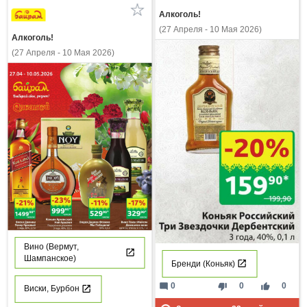
Алкоголь!
(27 Апреля - 10 Мая 2026)
Алкоголь!
(27 Апреля - 10 Мая 2026)
Вино (Вермут,
Шампанское)
Бренди (Коньяк)
mode_comment
thumb_down
thumb_up
0
0
0
Виски, Бурбон