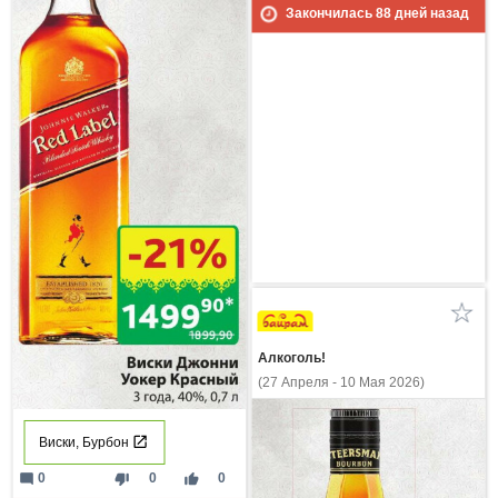
Закончилась
88
дней назад
Алкоголь!
(27 Апреля - 10 Мая 2026)
Виски, Бурбон
mode_comment
thumb_down
thumb_up
0
0
0