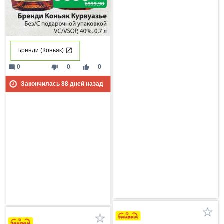
Бренди (Коньяк)
mode_comment
thumb_down
thumb_up
0
0
0
Закончилась
88
дней назад