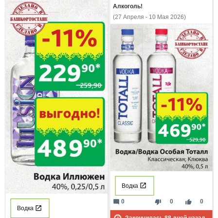
Алкоголь!
(27 Апреля - 10 Мая 2026)
Водка
mode_comment
thumb_down
thumb_up
0
0
0
Водка
Закончилась
88
дней назад