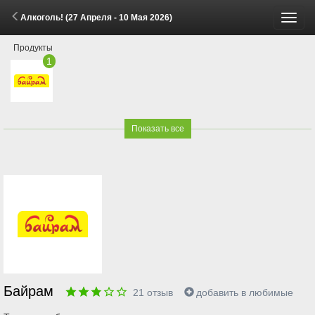
Алкоголь! (27 Апреля - 10 Мая 2026)
Пере
Продукты
меню
1
Показать все
Байрам
21
отзыв
добавить в любимые