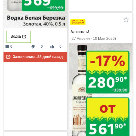
Алкоголь!
Водка
(27 Апреля - 10 Мая 2026)
mode_comment
thumb_down
thumb_up
0
0
0
Закончилась
88
дней назад