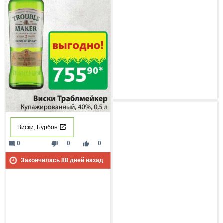
Виски, Бурбон
mode_comment
thumb_down
thumb_up
0
0
0
Закончилась
88
дней назад