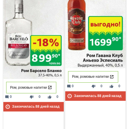
Ром, ромовые напитки
mode_comment
thumb_down
thumb_up
0
0
0
Ром, ромовые напитки
Закончилась
88
дней назад
mode_comment
thumb_down
thumb_up
0
0
0
Закончилась
88
дней назад