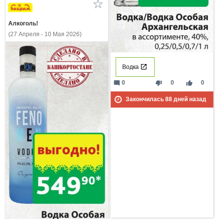
Алкоголь!
(27 Апреля - 10 Мая 2026)
Водка
mode_comment
thumb_down
thumb_up
0
0
0
Закончилась
88
дней назад