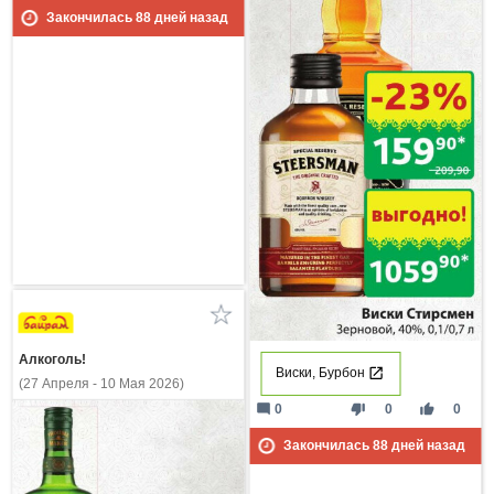
Закончилась
88
дней назад
Алкоголь!
Виски, Бурбон
(27 Апреля - 10 Мая 2026)
mode_comment
thumb_down
thumb_up
0
0
0
Закончилась
88
дней назад