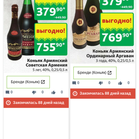
Бренди (Коньяк)
Бренди (Коньяк)
mode_comment
thumb_down
thumb_up
0
0
0
mode_comment
thumb_down
thumb_up
0
0
0
Закончилась
88
дней назад
Закончилась
88
дней назад