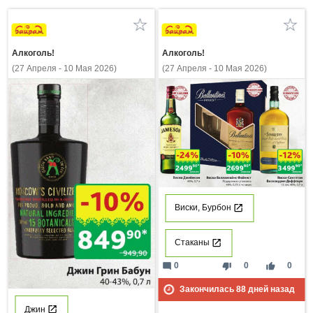
Алкоголь!
Алкоголь!
(27 Апреля - 10 Мая 2026)
(27 Апреля - 10 Мая 2026)
Виски, Бурбон
Стаканы
mode_comment
thumb_down
thumb_up
0
0
0
Закончилась
88
дней назад
Джин