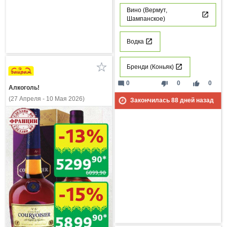
Вино (Вермут,
Шампанское)
Водка
Бренди (Коньяк)
mode_comment
thumb_down
thumb_up
0
0
0
Алкоголь!
(27 Апреля - 10 Мая 2026)
Закончилась
88
дней назад