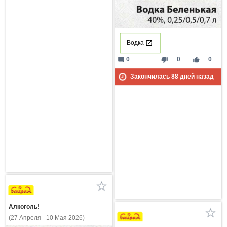
Водка
mode_comment
thumb_down
thumb_up
0
0
0
Закончилась
88
дней назад
Алкоголь!
(27 Апреля - 10 Мая 2026)