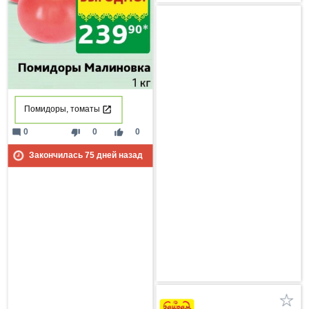
Помидоры, томаты
mode_comment
thumb_down
thumb_up
0
0
0
Закончилась
75
дней назад