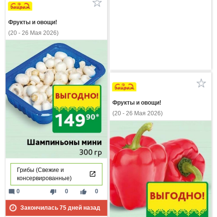
Фрукты и овощи!
(20 - 26 Мая 2026)
Фрукты и овощи!
(20 - 26 Мая 2026)
Грибы (Свежие и
консервированные)
mode_comment
thumb_down
thumb_up
0
0
0
Закончилась
75
дней назад