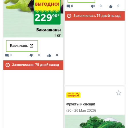
mode_comment
thumb_down
thumb_up
0
0
0
Закончилась
75
дней назад
Баклажаны
mode_comment
thumb_down
thumb_up
0
0
0
Закончилась
75
дней назад
Фрукты и овощи!
(20 - 26 Мая 2026)