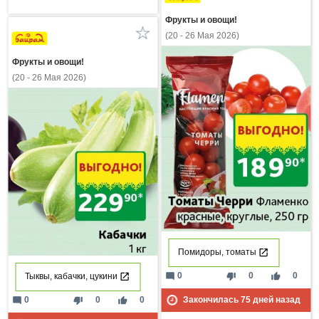
Фрукты и овощи!
(20 - 26 Мая 2026)
Фрукты и овощи!
(20 - 26 Мая 2026)
Помидоры, томаты
mode_comment
thumb_down
thumb_up
0
0
0
Тыквы, кабачки, цукини
Закончилась
75
дней назад
mode_comment
thumb_down
thumb_up
0
0
0