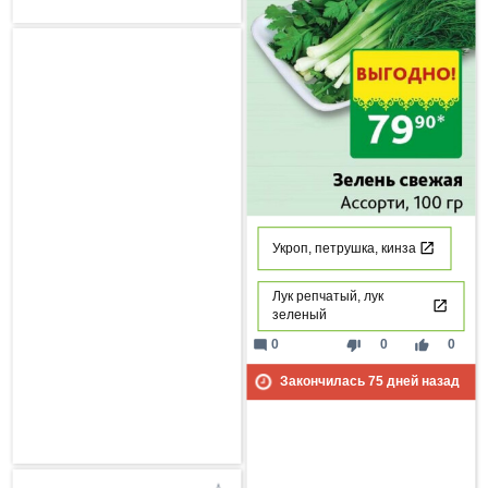
Укроп, петрушка, кинза
Лук репчатый, лук
зеленый
mode_comment
thumb_down
thumb_up
0
0
0
Закончилась
75
дней назад