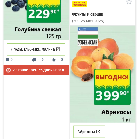
Фрукты и овощи!
(20 - 26 Мая 2026)
Ягоды, клубника, малина
mode_comment
thumb_down
thumb_up
0
0
0
Закончилась
75
дней назад
Абрикосы