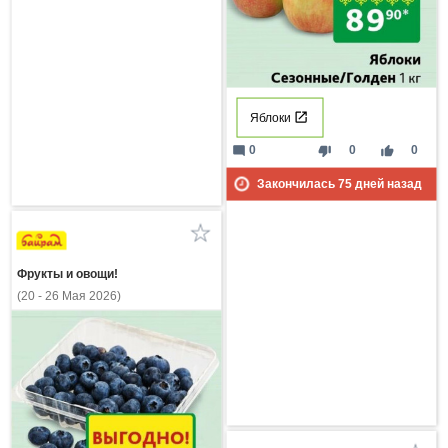
Яблоки
mode_comment
thumb_down
thumb_up
0
0
0
Закончилась
75
дней назад
Фрукты и овощи!
(20 - 26 Мая 2026)