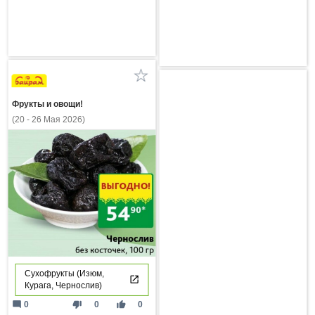
Фрукты и овощи!
(20 - 26 Мая 2026)
Сухофрукты (Изюм,
Курага, Чернослив)
mode_comment
thumb_down
thumb_up
0
0
0