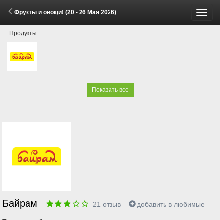
Фрукты и овощи! (20 - 26 Мая 2026)
Пере
Продукты
меню
Показать все
Байрам
21
отзыв
добавить в любимые