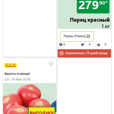
Перцы (Перец)
mode_comment
thumb_down
thumb_up
0
0
0
Закончилась
75
дней назад
Фрукты и овощи!
(20 - 26 Мая 2026)