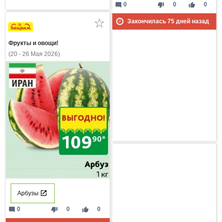
mode_comment
thumb_down
thumb_up
0
0
0
Закончилась
75
дней назад
Фрукты и овощи!
(20 - 26 Мая 2026)
Арбузы
mode_comment
thumb_down
thumb_up
0
0
0