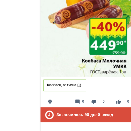
Колбаса, ветчина
place
mode_comment
thumb_down
thumb_up
0
0
0
Закончилась
90
дней назад