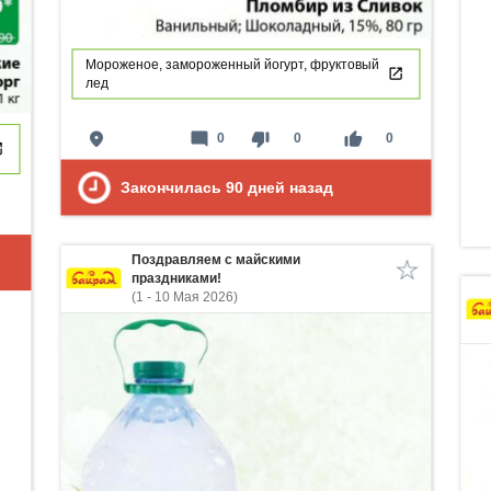
Мороженое, замороженный йогурт, фруктовый
лед
place
mode_comment
thumb_down
thumb_up
0
0
0
Закончилась
90
дней назад
Поздравляем с майскими
праздниками!
(1 - 10 Мая 2026)