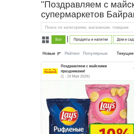
"Поздравляем с майск
супермаркетов Байра
|
Все
Продукты и напитки
Дом и сад
sort
Новые
Рейтинг
Популярные
Текущие
Поздравляем с майскими
праздниками!
(1 - 10 Мая 2026)