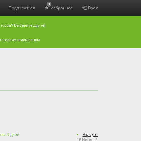
0
Подписаться
Избранное
Вход
 город? Выберите другой
атегориям и магазинам
лось
9
дней
Вкус детства!
Осталось
24
дня
16 Июня - 31 Августа 2026