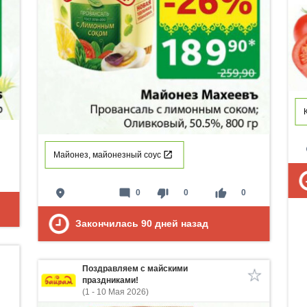
p
Майонез, майонезный соус
place
mode_comment
thumb_down
thumb_up
0
0
0
Закончилась
90
дней назад
Поздравляем с майскими
праздниками!
(1 - 10 Мая 2026)