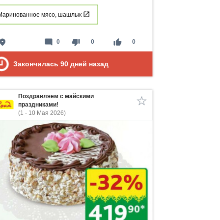
Маринованное мясо, шашлык
lace
mode_comment
thumb_down
thumb_up
0
0
0
Закончилась
90
дней назад
Поздравляем с майскими
праздниками!
(1 - 10 Мая 2026)