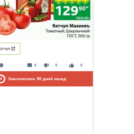
Кетчуп
lace
mode_comment
thumb_down
thumb_up
0
0
0
Закончилась
90
дней назад