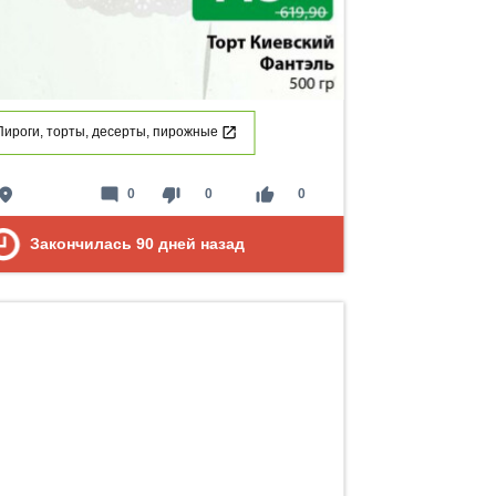
Пироги, торты, десерты, пирожные
lace
mode_comment
thumb_down
thumb_up
0
0
0
Закончилась
90
дней назад