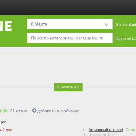
8 Марта
Это не Ваш
Поиск по к
Показать все
21
отзыв
добавить в любимые
ции:
сь
2
дня
Акционный каталог!
Оста
3 - 16 Августа 2026