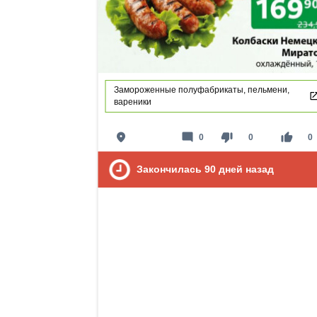
Замороженные полуфабрикаты, пельмени,
вареники
place
mode_comment
thumb_down
thumb_up
0
0
0
Закончилась
90
дней назад