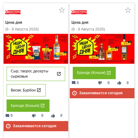
Цена дня
Цена дня
(6 - 9 Августа 2026)
(6 - 9 Августа 2026)
Сыр, творог, десерты
Бренди (Коньяк)
сырковые
mode_comment
thumb_down
thumb_up
0
0
0
Виски, Бурбон
Заканчивается сегодня
Бренди (Коньяк)
mode_comment
thumb_down
thumb_up
0
0
0
Заканчивается сегодня