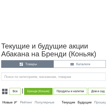
Текущие и будущие акции
Абакана на Бренди (Коньяк)


Товары
Каталоги
|
Все
Бренди (Коньяк)
Продукты и напитки
Дом и сад
sort
Новые
Рейтинг
Популярные
Текущие
Будущие
Прошед