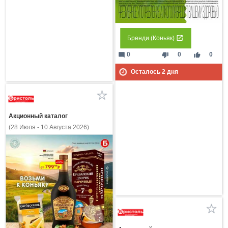
Бренди (Коньяк)
mode_comment
thumb_down
thumb_up
0
0
0
Осталось
2
дня
Акционный каталог
(28 Июля - 10 Августа 2026)