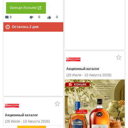
Бренди (Коньяк)
mode_comment
thumb_down
thumb_up
0
0
0
Осталось
2
дня
Акционный каталог
(28 Июля - 10 Августа 2026)
Акционный каталог
(28 Июля - 10 Августа 2026)