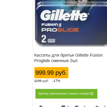
Кассеты для бритья Gillette Fusion
Proglide сменные 2шт.
999.99 руб.
1199
руб.
-17%
Бритвы, бритвенные станки и лезвия
0
0
0