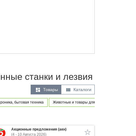
нные станки и лезвия


Товары
Каталоги
роника, бытовая техника
Животные и товары для питомцев
Товары 
Акционные предложения (акн)
(4 - 10 Августа 2026)