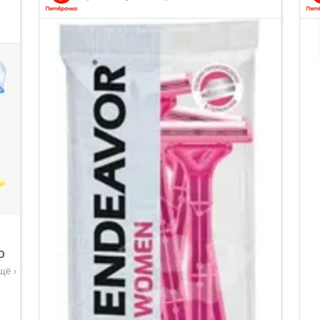
ю
щё ›