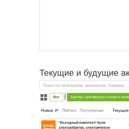
Текущие и будущие ак
|
Все
Бритвы, бритвенные станки и лезв
sort
Новые
Рейтинг
Популярные
Текущие
"Выгодный комплект! Купи
электробритву, электричекую