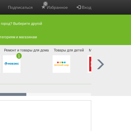
0
Подписаться
Избранное
Вход
 город? Выберите другой
атегориям и магазинам
Ремонт и товары для дома
Товары для детей
Мебель
Магазины но
1