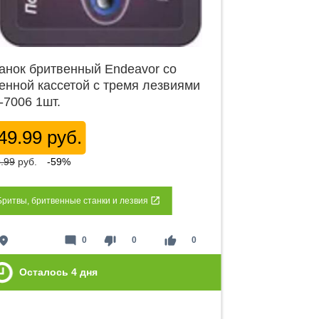
анок бритвенный Endeavor со
енной кассетой с тремя лезвиями
-7006 1шт.
49.99 руб.
.99
руб.
-59%
Бритвы, бритвенные станки и лезвия
lace
mode_comment
thumb_down
thumb_up
0
0
0
Осталось
4
дня