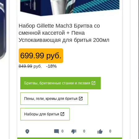
Набор Gillette Mach3 Бритва со
сменной кассетой + Пена
Успокаивающая для бритья 200мл
699.99 руб.
849.99
руб.
-18%
Бритвы, бритвенные станки и лезвия
Пены, гели, кремы для бритья
Наборы для бритья
place
mode_comment
thumb_down
thumb_up
0
0
0