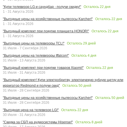
Осталось
22
дня
"Купи телевизор LG и саундбар - получи скидку!"
1 - 31 Августа 2026
Осталось
22
дня
"Выгодные цены на хозяйственные пылесосы Karcher!"
1 - 31 Августа 2026
Осталось
22
дня
"Выгодный комплект при покупке планшета HONOR!"
1 - 31 Августа 2026
Осталось
29
дней
"Выгодные цены на телевизоры TCL!"
31 Июля - 7 Сентября 2026
Осталось
4
дня
"Выгодные цены на телевизоры Iffalcon!"
31 Июля - 13 Августа 2026
Осталось
22
дня
"Выгодный комплект при покупке товаров Xiaomi!"
31 Июля - 31 Августа 2026
"Выгодный комплект! Купи электробритву, электричекую зубную щетку или
Осталось
50
дней
ирригатор Redmond и получи скид"
31 Июля - 28 Сентября 2026
Осталось
50
дней
"Выгодные цены на хозяйственные пылесосы Karcher!"
31 Июля - 28 Сентября 2026
Осталось
22
дня
"Выгодная цена на телевизор LG!"
30 Июля - 31 Августа 2026
Осталось
8
дней
"Скидка за СБП на аудиосистемы Hisense!"
30 Июля - 17 Августа 2026