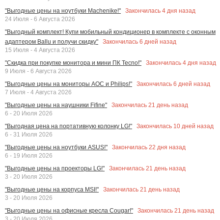
Закончилась
4
дня назад
"Выгодные цены на ноутбуки Machenike!"
24 Июля - 6 Августа 2026
"Выгодный комплект! Купи мобильный кондиционер в комплекте с оконным
Закончилась
6
дней назад
адаптером Ballu и получи скидку"
15 Июля - 4 Августа 2026
Закончилась
4
дня назад
"Скидка при покупке монитора и мини ПК Tecno!"
9 Июля - 6 Августа 2026
Закончилась
6
дней назад
"Выгодные цены на мониторы AOC и Philips!"
7 Июля - 4 Августа 2026
Закончилась
21
день назад
"Выгодные цены на наушники Fifine"
6 - 20 Июля 2026
Закончилась
10
дней назад
"Выгодная цена на портативную колонку LG!"
6 - 31 Июля 2026
Закончилась
22
дня назад
"Выгодные цены на ноутбуки ASUS!"
6 - 19 Июля 2026
Закончилась
21
день назад
"Выгодные цены на проекторы LG!"
3 - 20 Июля 2026
Закончилась
21
день назад
"Выгодные цены на корпуса MSI!"
3 - 20 Июля 2026
Закончилась
21
день назад
"Выгодные цены на офисные кресла Cougar!"
3 - 20 Июля 2026