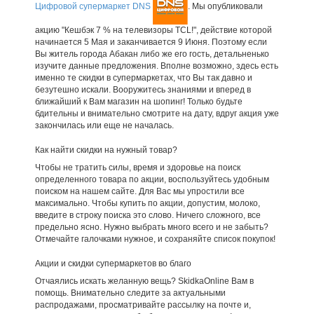
Цифровой супермаркет DNS
. Мы опубликовали
акцию "Кешбэк 7 % на телевизоры TCL!", действие которой
начинается 5 Мая и заканчивается 9 Июня. Поэтому если
Вы житель города Абакан либо же его гость, детальненько
изучите данные предложения. Вполне возможно, здесь есть
именно те скидки в супермаркетах, что Вы так давно и
безутешно искали. Вооружитесь знаниями и вперед в
ближайший к Вам магазин на шопинг! Только будьте
бдительны и внимательно смотрите на дату, вдруг акция уже
закончилась или еще не началась.
Как найти скидки на нужный товар?
Чтобы не тратить силы, время и здоровье на поиск
определенного товара по акции, воспользуйтесь удобным
поиском на нашем сайте. Для Вас мы упростили все
максимально. Чтобы купить по акции, допустим, молоко,
введите в строку поиска это слово. Ничего сложного, все
предельно ясно. Нужно выбрать много всего и не забыть?
Отмечайте галочками нужное, и сохраняйте список покупок!
Акции и скидки супермаркетов во благо
Отчаялись искать желанную вещь? SkidkaOnline Вам в
помощь. Внимательно следите за актуальными
распродажами, просматривайте рассылку на почте и,