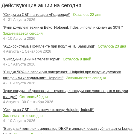
Действующие акции на сегодня
Осталось
22
дня
"Скидка за СБП на товары «Редмонд»!"
4 - 31 Августа 2026
"Купи комплект техники Beko, Hotpoint, Indesit - получи скидку до 30%!"
Заканчивается сегодня
4 - 10 Августа 2026
Осталось
23
дня
"Аудиосистема в комплекте при покупке ТВ Samsung!"
4 Августа - 1 Сентября 2026
Осталось
8
дней
"Выгодные цены на телевизоры!"
4 - 17 Августа 2026
"Скидка 50% на варочную поверхность Hotpoint при покупке духового
Заканчивается сегодня
шкафа или холодильника Hotpoint!"
4 - 10 Августа 2026
"Купи вакуумный упаковщик + рулон для вакуумного упаковщика = получи
Осталось
52
дня
выгоду!"
4 Августа - 30 Сентября 2026
"Скидка за СБП на бытовую технику Hotpoint, Indesit!"
Заканчивается сегодня
4 - 10 Августа 2026
"Выгодный комплект: ирригатор DEXP и электрическая зубная щетка Longa