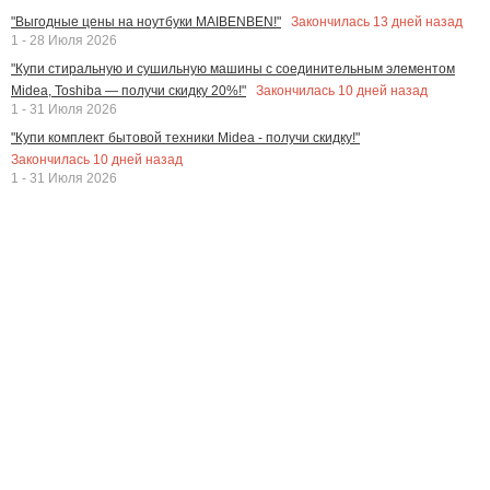
Закончилась
13
дней назад
"Выгодные цены на ноутбуки MAIBENBEN!"
1 - 28 Июля 2026
"Купи стиральную и сушильную машины с соединительным элементом
Закончилась
10
дней назад
Midea, Toshiba — получи скидку 20%!"
1 - 31 Июля 2026
"Купи комплект бытовой техники Midea - получи скидку!"
Закончилась
10
дней назад
1 - 31 Июля 2026