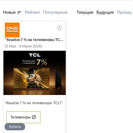
sort
Новые
Рейтинг
Популярные
Текущие
Будущие
Прошед
"Кешбэк 7 % на телевизоры TCL!"
(5 Мая - 9 Июня 2026)
"Кешбэк 7 % на телевизоры TCL!"
Телевизоры
Купить