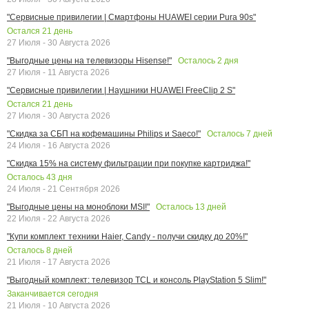
"Сервисные привилегии | Смартфоны HUAWEI серии Pura 90s"
Остался
21
день
27 Июля - 30 Августа 2026
Осталось
2
дня
"Выгодные цены на телевизоры Hisense!"
27 Июля - 11 Августа 2026
"Сервисные привилегии | Наушники HUAWEI FreeClip 2 S"
Остался
21
день
27 Июля - 30 Августа 2026
Осталось
7
дней
"Скидка за СБП на кофемашины Philips и Saeco!"
24 Июля - 16 Августа 2026
"Скидка 15% на систему фильтрации при покупке картриджа!"
Осталось
43
дня
24 Июля - 21 Сентября 2026
Осталось
13
дней
"Выгодные цены на моноблоки MSI!"
22 Июля - 22 Августа 2026
"Купи комплект техники Haier, Candy - получи скидку до 20%!"
Осталось
8
дней
21 Июля - 17 Августа 2026
"Выгодный комплект: телевизор TCL и консоль PlayStation 5 Slim!"
Заканчивается сегодня
21 Июля - 10 Августа 2026