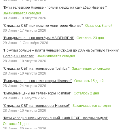
"Купи телевизор Hisense - получи скидку на саундбар Hisense!"
Заканчивается сегодня
30 Июля - 10 Августа 2026
Осталось
8
дней
"Скидка за СБП при покупке мониторов Hisense"
30 Июля - 17 Августа 2026
Осталось
23
дня
"Выгодные цены на ноутбуки MAIBENBEN!"
29 Июля - 1 Сентября 2026
"Покупай больше – плати меньше! Скидки до 20% на бытовую технику
Заканчивается сегодня
Gorenje и Hisense!"
28 Июля - 10 Августа 2026
Заканчивается сегодня
"Скидка за СБП на телевизоры Toshiba!"
28 Июля - 10 Августа 2026
Осталось
15
дней
"Выгодные цены на телевизоры Hisense!"
28 Июля - 24 Августа 2026
Осталось
2
дня
"Выгодные цены на телевизоры Toshiba!"
28 Июля - 11 Августа 2026
Заканчивается сегодня
"Скидка за СБП на телевизоры Hisense!"
28 Июля - 10 Августа 2026
"Купи холодильник и морозильный шкаф DEXP - получи скидку!"
Остался
21
день
28 Июля - 30 Августа 2026