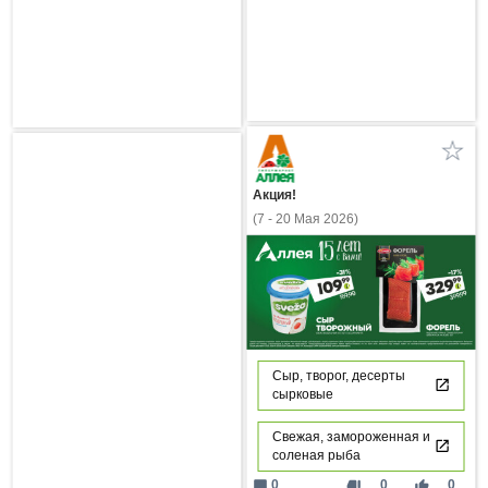
Акция!
(7 - 20 Мая 2026)
Сыр, творог, десерты
сырковые
Свежая, замороженная и
соленая рыба
mode_comment
thumb_down
thumb_up
0
0
0