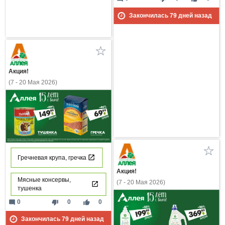
Закончилась
79
дней назад
Акция!
(7 - 20 Мая 2026)
Гречневая крупа, гречка
Акция!
Мясные консервы,
(7 - 20 Мая 2026)
тушенка
mode_comment
thumb_down
thumb_up
0
0
0
Закончилась
79
дней назад