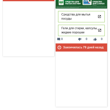
Средства для мытья
посуды
Гели для стирки, капсулы,
жидкие порошки
mode_comment
thumb_down
thumb_up
0
0
0
Закончилась
79
дней назад