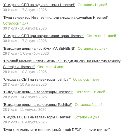
Осталось
11
дней
"Скидка за СБП на аудиосистемы Hisense!"
30 Июля - 17 Августа 2026
"Купи телевизор Hisense - получи скидку на саундбар Hisense!"
Осталось
4
дня
30 Июля - 10 Августа 2026
Осталось
11
дней
"Скидка за СБП при покупке мониторов Hisense"
30 Июля - 17 Августа 2026
Осталось
26
дней
"Выгодные цены на ноутбуки MAIBENBEN!"
29 Июля - 1 Сентября 2026
"Покупай больше – плати меньше! Скидки до 20% на бытовую технику
Осталось
4
дня
Gorenje и Hisense!"
28 Июля - 10 Августа 2026
Осталось
4
дня
"Скидка за СБП на телевизоры Toshiba!"
28 Июля - 10 Августа 2026
Осталось
18
дней
"Выгодные цены на телевизоры Hisense!"
28 Июля - 24 Августа 2026
Осталось
5
дней
"Выгодные цены на телевизоры Toshiba!"
28 Июля - 11 Августа 2026
Осталось
4
дня
"Скидка за СБП на телевизоры Hisense!"
28 Июля - 10 Августа 2026
"Купи холодильник и морозильный шкаф DEXP - получи скидку!"