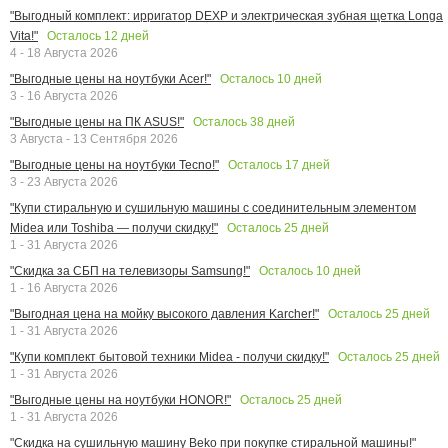
"Выгодный комплект: ирригатор DEXP и электрическая зубная щетка Longa
Осталось
12
дней
Vita!"
4 - 18 Августа 2026
Осталось
10
дней
"Выгодные цены на ноутбуки Acer!"
3 - 16 Августа 2026
Осталось
38
дней
"Выгодные цены на ПК ASUS!"
3 Августа - 13 Сентября 2026
Осталось
17
дней
"Выгодные цены на ноутбуки Tecno!"
3 - 23 Августа 2026
"Купи стиральную и сушильную машины с соединительным элементом
Осталось
25
дней
Midea или Toshiba — получи скидку!"
1 - 31 Августа 2026
Осталось
10
дней
"Скидка за СБП на телевизоры Samsung!"
1 - 16 Августа 2026
Осталось
25
дней
"Выгодная цена на мойку высокого давления Karcher!"
1 - 31 Августа 2026
Осталось
25
дней
"Купи комплект бытовой техники Midea - получи скидку!"
1 - 31 Августа 2026
Осталось
25
дней
"Выгодные цены на ноутбуки HONOR!"
1 - 31 Августа 2026
"Скидка на сушильную машину Beko при покупке стиральной машины!"