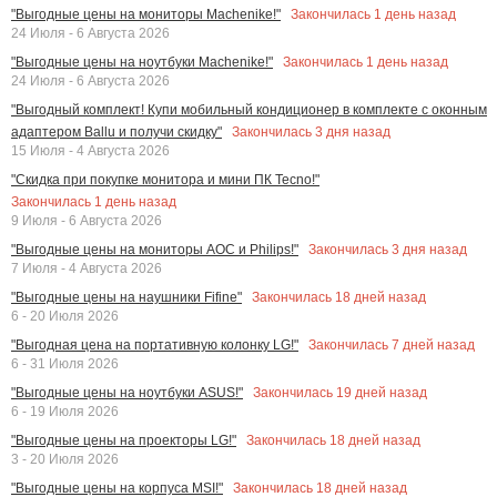
Закончилась
1
день назад
"Выгодные цены на мониторы Machenike!"
24 Июля - 6 Августа 2026
Закончилась
1
день назад
"Выгодные цены на ноутбуки Machenike!"
24 Июля - 6 Августа 2026
"Выгодный комплект! Купи мобильный кондиционер в комплекте с оконным
Закончилась
3
дня назад
адаптером Ballu и получи скидку"
15 Июля - 4 Августа 2026
"Скидка при покупке монитора и мини ПК Tecno!"
Закончилась
1
день назад
9 Июля - 6 Августа 2026
Закончилась
3
дня назад
"Выгодные цены на мониторы AOC и Philips!"
7 Июля - 4 Августа 2026
Закончилась
18
дней назад
"Выгодные цены на наушники Fifine"
6 - 20 Июля 2026
Закончилась
7
дней назад
"Выгодная цена на портативную колонку LG!"
6 - 31 Июля 2026
Закончилась
19
дней назад
"Выгодные цены на ноутбуки ASUS!"
6 - 19 Июля 2026
Закончилась
18
дней назад
"Выгодные цены на проекторы LG!"
3 - 20 Июля 2026
Закончилась
18
дней назад
"Выгодные цены на корпуса MSI!"