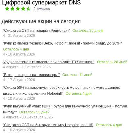
Цифровой супермаркет DNS
2
отзыва
Действующие акции на сегодня
Осталось
25
дней
"Скидка за СБП на товары «Редмонд»!"
4 - 31 Августа 2026
"Купи комплект техники Beko, Hotpoint, Indesit - получи скидку до 30%!"
Осталось
4
дня
4 - 10 Августа 2026
Осталось
26
дней
"Аудиосистема в комплекте при покупке ТВ Samsung!"
4 Августа - 1 Сентября 2026
Осталось
11
дней
"Выгодные цены на телевизоры!"
4 - 17 Августа 2026
"Скидка 50% на варочную поверхность Hotpoint при покупке духового
Осталось
4
дня
шкафа или холодильника Hotpoint!"
4 - 10 Августа 2026
"Купи вакуумный упаковщик + рулон для вакуумного упаковщика = получи
Осталось
55
дней
выгоду!"
4 Августа - 30 Сентября 2026
Осталось
4
дня
"Скидка за СБП на бытовую технику Hotpoint, Indesit!"
4 - 10 Августа 2026