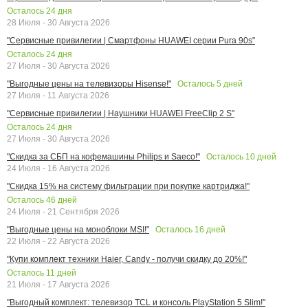
Осталось
24
дня
28 Июля - 30 Августа 2026
"Сервисные привилегии | Смартфоны HUAWEI серии Pura 90s"
Осталось
24
дня
27 Июля - 30 Августа 2026
Осталось
5
дней
"Выгодные цены на телевизоры Hisense!"
27 Июля - 11 Августа 2026
"Сервисные привилегии | Наушники HUAWEI FreeClip 2 S"
Осталось
24
дня
27 Июля - 30 Августа 2026
Осталось
10
дней
"Скидка за СБП на кофемашины Philips и Saeco!"
24 Июля - 16 Августа 2026
"Скидка 15% на систему фильтрации при покупке картриджа!"
Осталось
46
дней
24 Июля - 21 Сентября 2026
Осталось
16
дней
"Выгодные цены на моноблоки MSI!"
22 Июля - 22 Августа 2026
"Купи комплект техники Haier, Candy - получи скидку до 20%!"
Осталось
11
дней
21 Июля - 17 Августа 2026
"Выгодный комплект: телевизор TCL и консоль PlayStation 5 Slim!"