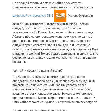
На текущей страничке можно найти просмотреть
конкретные интересные предложения от супермаркетов
Цифровой супермаркет DNS
. Мы опубликовали
акцию "Купи комплект бытовой техники Midea - получи
скидку!", действие которой начинается 1 Июня и
заканчивается 30 Июня. Поэтому если Вы житель города
Абакан либо же его гость, детальненько изучите данные
предложения. Вполне возможно, здесь есть именно те
скидки в супермаркетах, что Вы так давно и безутешно
искали. Вооружитесь знаниями и вперед в ближайший к Вам
магазин на шопинг! Только будьте бдительны и внимательно
смотрите на дату, вдруг акция уже закончилась или еще не
началась.
Как найти скидки на нужный товар?
Чтобы не тратить силы, время и здоровье на поиск
определенного товара по акции, воспользуйтесь удобным
поиском на нашем сайте. Для Вас мы упростили все
максимально. Чтобы купить по акции, допустим, молоко,
введите в строку поиска это слово. Ничего сложного, все
предельно ясно. Нужно выбрать много всего и не забыть?
Отмечайте галочками нужное, и сохраняйте список покупок!
Акции и скидки супермаркетов во благо