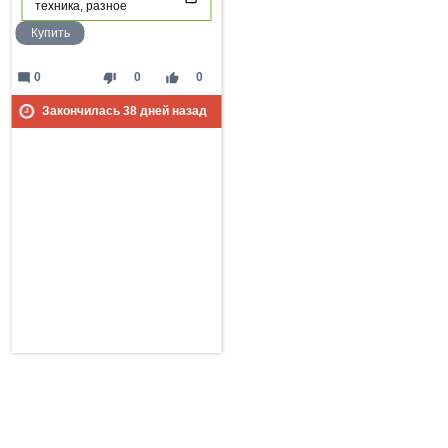
техника, разное
Купить
mode_comment
thumb_down
thumb_up
0
0
0
Закончилась
38
дней назад