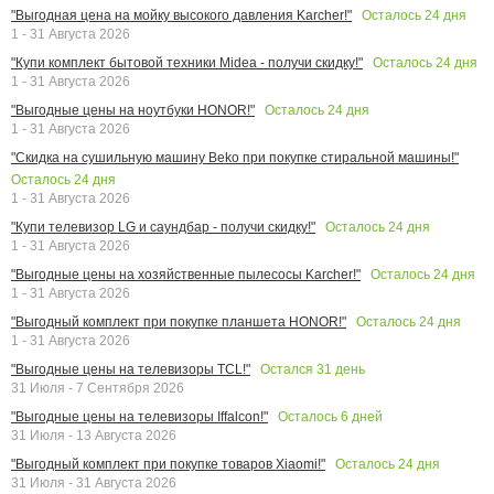
Осталось
24
дня
"Выгодная цена на мойку высокого давления Karcher!"
1 - 31 Августа 2026
Осталось
24
дня
"Купи комплект бытовой техники Midea - получи скидку!"
1 - 31 Августа 2026
Осталось
24
дня
"Выгодные цены на ноутбуки HONOR!"
1 - 31 Августа 2026
"Скидка на сушильную машину Beko при покупке стиральной машины!"
Осталось
24
дня
1 - 31 Августа 2026
Осталось
24
дня
"Купи телевизор LG и саундбар - получи скидку!"
1 - 31 Августа 2026
Осталось
24
дня
"Выгодные цены на хозяйственные пылесосы Karcher!"
1 - 31 Августа 2026
Осталось
24
дня
"Выгодный комплект при покупке планшета HONOR!"
1 - 31 Августа 2026
Остался
31
день
"Выгодные цены на телевизоры TCL!"
31 Июля - 7 Сентября 2026
Осталось
6
дней
"Выгодные цены на телевизоры Iffalcon!"
31 Июля - 13 Августа 2026
Осталось
24
дня
"Выгодный комплект при покупке товаров Xiaomi!"
31 Июля - 31 Августа 2026