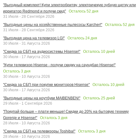
"Выгодный комплект! Купи электробритву, электричекую зубную щетку или
Осталось
52
дня
ирригатор Redmond и получи скид"
31 Июля - 28 Сентября 2026
Осталось
52
дня
"Выгодные цены на хозяйственные пылесосы Karcher!"
31 Июля - 28 Сентября 2026
Осталось
24
дня
"Выгодная цена на телевизор LG!"
30 Июля - 31 Августа 2026
Осталось
10
дней
"Скидка за СБП на аудиосистемы Hisense!"
30 Июля - 17 Августа 2026
"Купи телевизор Hisense - получи скидку на саундбар Hisense!"
Осталось
3
дня
30 Июля - 10 Августа 2026
Осталось
10
дней
"Скидка за СБП при покупке мониторов Hisense"
30 Июля - 17 Августа 2026
Осталось
25
дней
"Выгодные цены на ноутбуки MAIBENBEN!"
29 Июля - 1 Сентября 2026
"Покупай больше – плати меньше! Скидки до 20% на бытовую технику
Осталось
3
дня
Gorenje и Hisense!"
28 Июля - 10 Августа 2026
Осталось
3
дня
"Скидка за СБП на телевизоры Toshiba!"
28 Июля - 10 Августа 2026