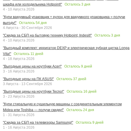
Осталось
3
дня
шкафа или холодильника Hotpoint!"
4 - 10 Августа 2026
"Купи вакуумный упаковщик + рулон для вакуумного упаковщика = получи
Осталось
54
дня
выгоду!"
4 Августа - 30 Сентября 2026
Осталось
3
дня
"Скидка за СБП на бытовую технику Hotpoint, Indesit!"
4 - 10 Августа 2026
"Выгодный комплект: ирригатор DEXP и электрическая зубная щетка Longa
Осталось
11
дней
Vita!"
4 - 18 Августа 2026
Осталось
9
дней
"Выгодные цены на ноутбуки Acer!"
3 - 16 Августа 2026
Осталось
37
дней
"Выгодные цены на ПК ASUS!"
3 Августа - 13 Сентября 2026
Осталось
16
дней
"Выгодные цены на ноутбуки Tecno!"
3 - 23 Августа 2026
"Купи стиральную и сушильную машины с соединительным элементом
Осталось
24
дня
Midea или Toshiba — получи скидку!"
1 - 31 Августа 2026
Осталось
9
дней
"Скидка за СБП на телевизоры Samsung!"
1 - 16 Августа 2026