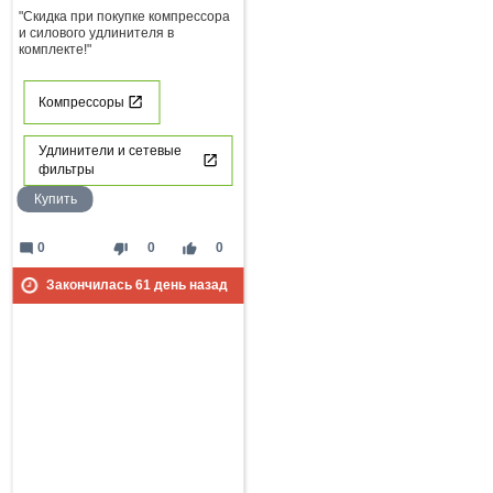
"Скидка при покупке компрессора
и силового удлинителя в
комплекте!"
Компрессоры
Удлинители и сетевые
фильтры
Купить
mode_comment
thumb_down
thumb_up
0
0
0
Закончилась
61
день назад