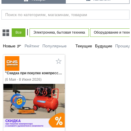
|
Все
Электроника, бытовая техника
Оборудование и техн
sort
Новые
Рейтинг
Популярные
Текущие
Будущие
Прошед
"Скидка при покупке компрессора и силового удлинителя в комплекте!"
(6 Мая - 8 Июня 2026)