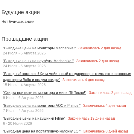
Будущие акции
Нет будущих акций
Прошедшие акции
Закончилась
2
дня назад
"Выгодные цены на мониторы Machenike!"
24 Июля - 6 Августа 2026
Закончилась
2
дня назад
"Выгодные цены на ноутбуки Machenike!"
24 Июля - 6 Августа 2026
"Выгодный комплект! Купи мобильный кондиционер в комплекте с оконным
Закончилась
4
дня назад
адаптером Ballu и получи скидку"
15 Июля - 4 Августа 2026
Закончилась
2
дня назад
"Скидка при покупке монитора и мини ПК Tecno!"
9 Июля - 6 Августа 2026
Закончилась
4
дня назад
"Выгодные цены на мониторы AOC и Philips!"
7 Июля - 4 Августа 2026
Закончилась
19
дней назад
"Выгодные цены на наушники Fifine"
6 - 20 Июля 2026
Закончилась
8
дней назад
"Выгодная цена на портативную колонку LG!"