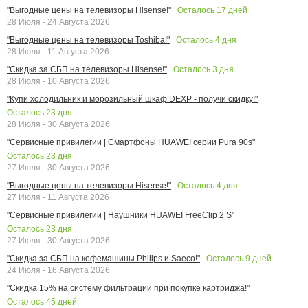
Осталось
17
дней
"Выгодные цены на телевизоры Hisense!"
28 Июля - 24 Августа 2026
Осталось
4
дня
"Выгодные цены на телевизоры Toshiba!"
28 Июля - 11 Августа 2026
Осталось
3
дня
"Скидка за СБП на телевизоры Hisense!"
28 Июля - 10 Августа 2026
"Купи холодильник и морозильный шкаф DEXP - получи скидку!"
Осталось
23
дня
28 Июля - 30 Августа 2026
"Сервисные привилегии | Смартфоны HUAWEI серии Pura 90s"
Осталось
23
дня
27 Июля - 30 Августа 2026
Осталось
4
дня
"Выгодные цены на телевизоры Hisense!"
27 Июля - 11 Августа 2026
"Сервисные привилегии | Наушники HUAWEI FreeClip 2 S"
Осталось
23
дня
27 Июля - 30 Августа 2026
Осталось
9
дней
"Скидка за СБП на кофемашины Philips и Saeco!"
24 Июля - 16 Августа 2026
"Скидка 15% на систему фильтрации при покупке картриджа!"
Осталось
45
дней