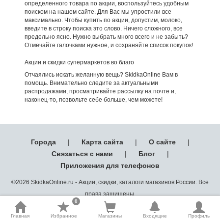
определенного товара по акции, воспользуйтесь удобным
поиском на нашем сайте. Для Вас мы упростили все
максимально. Чтобы купить по акции, допустим, молоко,
введите в строку поиска это слово. Ничего сложного, все
предельно ясно. Нужно выбрать много всего и не забыть?
Отмечайте галочками нужное, и сохраняйте список покупок!
Акции и скидки супермаркетов во благо
Отчаялись искать желанную вещь? SkidkaOnline Вам в
помощь. Внимательно следите за актуальными
распродажами, просматривайте рассылку на почте и,
наконец-то, позвольте себе больше, чем можете!
Города
|
Карта сайта
|
О сайте
|
Связаться с нами
|
Блог
|
Приложения для телефонов
©2026 SkidkaOnline.ru - Акции, скидки, каталоги магазинов России. Все
права защищены.
0
Главная
Избранное
Магазины
Входящие
Профиль