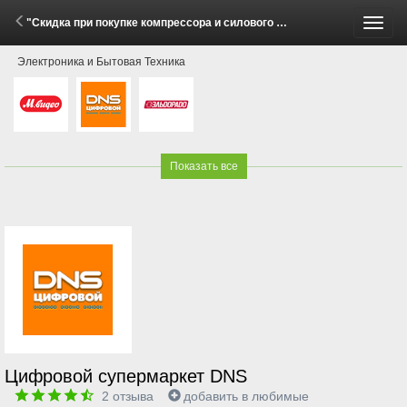
"Скидка при покупке компрессора и силового удлинителя в комплекте!" (6 Мая - 8 Июня 2026)
Пере
Электроника и Бытовая Техника
меню
Показать все
Цифровой супермаркет DNS
2
отзыва
добавить в любимые