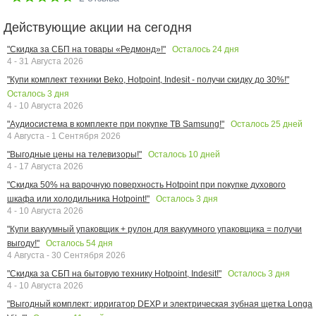
Действующие акции на сегодня
Осталось
24
дня
"Скидка за СБП на товары «Редмонд»!"
4 - 31 Августа 2026
"Купи комплект техники Beko, Hotpoint, Indesit - получи скидку до 30%!"
Осталось
3
дня
4 - 10 Августа 2026
Осталось
25
дней
"Аудиосистема в комплекте при покупке ТВ Samsung!"
4 Августа - 1 Сентября 2026
Осталось
10
дней
"Выгодные цены на телевизоры!"
4 - 17 Августа 2026
"Скидка 50% на варочную поверхность Hotpoint при покупке духового
Осталось
3
дня
шкафа или холодильника Hotpoint!"
4 - 10 Августа 2026
"Купи вакуумный упаковщик + рулон для вакуумного упаковщика = получи
Осталось
54
дня
выгоду!"
4 Августа - 30 Сентября 2026
Осталось
3
дня
"Скидка за СБП на бытовую технику Hotpoint, Indesit!"
4 - 10 Августа 2026
"Выгодный комплект: ирригатор DEXP и электрическая зубная щетка Longa