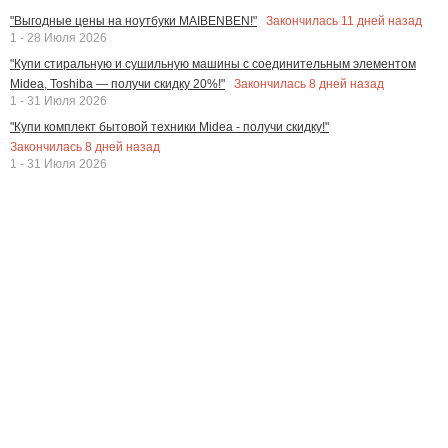
Закончилась
11
дней назад
"Выгодные цены на ноутбуки MAIBENBEN!"
1 - 28 Июля 2026
"Купи стиральную и сушильную машины с соединительным элементом
Закончилась
8
дней назад
Midea, Toshiba — получи скидку 20%!"
1 - 31 Июля 2026
"Купи комплект бытовой техники Midea - получи скидку!"
Закончилась
8
дней назад
1 - 31 Июля 2026