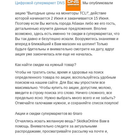
Цифровой супермаркет DNS
. Мы опубликовали
акцию "Выгодные цены на мониторы TCL!", действие
которой начинается 2 Июня и заканчивается 15 Июня.
Поэтому если Вы житель города Абакан либо же его гость,
детальненько изучите данные предложения. Вполне
возможно, здесь есть именно те скидки в супермаркетах, что
Вы так давно и безутешно искали. Вооружитесь знаниями и
вперед в ближайший к Вам магазин на шопинг! Только
будьте бдительны и внимательно смотрите на дату, вдруг
акция уже закончилась или еще не началась.
Как найти скидки на нужный товар?
Чтобы не тратить силы, время и здоровье на поиск
определенного товара по акции, воспользуйтесь удобным
поиском на нашем сайте. Для Вас мы упростили все
максимально. Чтобы купить по акции, допустим, молоко,
введите в строку поиска это слово. Ничего сложного, все
предельно ясно. Нужно выбрать много всего и не забыть?
Отмечайте галочками нужное, и сохраняйте список покупок!
Акции и скидки супермаркетов во благо
Отчаялись искать желанную вещь? SkidkaOnline Вам в
помощь. Внимательно следите за актуальными
распродажами, просматривайте рассылку на почте и,