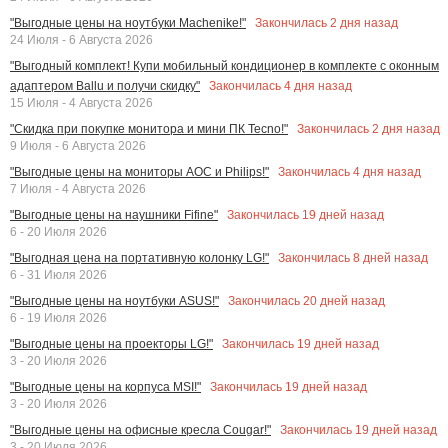
Закончилась
2
дня назад
"Выгодные цены на ноутбуки Machenike!"
24 Июля - 6 Августа 2026
"Выгодный комплект! Купи мобильный кондиционер в комплекте с оконным
Закончилась
4
дня назад
адаптером Ballu и получи скидку"
15 Июля - 4 Августа 2026
Закончилась
2
дня назад
"Скидка при покупке монитора и мини ПК Tecno!"
9 Июля - 6 Августа 2026
Закончилась
4
дня назад
"Выгодные цены на мониторы AOC и Philips!"
7 Июля - 4 Августа 2026
Закончилась
19
дней назад
"Выгодные цены на наушники Fifine"
6 - 20 Июля 2026
Закончилась
8
дней назад
"Выгодная цена на портативную колонку LG!"
6 - 31 Июля 2026
Закончилась
20
дней назад
"Выгодные цены на ноутбуки ASUS!"
6 - 19 Июля 2026
Закончилась
19
дней назад
"Выгодные цены на проекторы LG!"
3 - 20 Июля 2026
Закончилась
19
дней назад
"Выгодные цены на корпуса MSI!"
3 - 20 Июля 2026
Закончилась
19
дней назад
"Выгодные цены на офисные кресла Cougar!"
3 - 20 Июля 2026