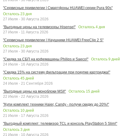
"Сервисные привилегии | Смартфоны HUAWEI серии Pura 90s"
Осталось
23
дня
27 Июля - 30 Августа 2026
Осталось
4
дня
"Выгодные цены на телевизоры Hisense!"
27 Июля - 11 Августа 2026
"Сервисные привилегии | Наушники HUAWEI FreeClip 2 S"
Осталось
23
дня
27 Июля - 30 Августа 2026
Осталось
9
дней
"Скидка за СБП на кофемашины Philips и Saeco!"
24 Июля - 16 Августа 2026
"Скидка 15% на систему фильтрации при покупке картриджа!"
Осталось
45
дней
24 Июля - 21 Сентября 2026
Осталось
15
дней
"Выгодные цены на моноблоки MSI!"
22 Июля - 22 Августа 2026
"Купи комплект техники Haier, Candy - получи скидку до 20%!"
Осталось
10
дней
21 Июля - 17 Августа 2026
"Выгодный комплект: телевизор TCL и консоль PlayStation 5 Slim!"
Осталось
3
дня
21 Июля - 10 Августа 2026