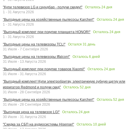
Осталось
24
дня
"Купи телевизор LG и саундбар - получи скидку!"
1 - 31 Августа 2026
Осталось
24
дня
"Выгодные цены на хозяйственные пылесосы Karcher!"
1 - 31 Августа 2026
Осталось
24
дня
"Выгодный комплект при покупке планшета HONOR!"
1 - 31 Августа 2026
Остался
31
день
"Выгодные цены на телевизоры TCL!"
31 Июля - 7 Сентября 2026
Осталось
6
дней
"Выгодные цены на телевизоры Iffalcon!"
31 Июля - 13 Августа 2026
Осталось
24
дня
"Выгодный комплект при покупке товаров Xiaomi!"
31 Июля - 31 Августа 2026
"Выгодный комплект! Купи электробритву, электричекую зубную щетку или
Осталось
52
дня
ирригатор Redmond и получи скид"
31 Июля - 28 Сентября 2026
Осталось
52
дня
"Выгодные цены на хозяйственные пылесосы Karcher!"
31 Июля - 28 Сентября 2026
Осталось
24
дня
"Выгодная цена на телевизор LG!"
30 Июля - 31 Августа 2026
Осталось
10
дней
"Скидка за СБП на аудиосистемы Hisense!"