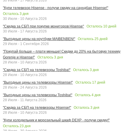
30 Июля - 17 Августа 2026
"Купи телевизор Hisense - получи скидку на саундбар Hisense!"
Осталось
3
дня
30 Июля - 10 Августа 2026
Осталось
10
дней
"Скидка за СБП при покупке мониторов Hisense"
30 Июля - 17 Августа 2026
Осталось
25
дней
"Выгодные цены на ноутбуки MAIBENBEN!"
29 Июля - 1 Сентября 2026
"Покупай больше – плати меньше! Скидки до 20% на бытовую технику
Осталось
3
дня
Gorenje и Hisense!"
28 Июля - 10 Августа 2026
Осталось
3
дня
"Скидка за СБП на телевизоры Toshiba!"
28 Июля - 10 Августа 2026
Осталось
17
дней
"Выгодные цены на телевизоры Hisense!"
28 Июля - 24 Августа 2026
Осталось
4
дня
"Выгодные цены на телевизоры Toshiba!"
28 Июля - 11 Августа 2026
Осталось
3
дня
"Скидка за СБП на телевизоры Hisense!"
28 Июля - 10 Августа 2026
"Купи холодильник и морозильный шкаф DEXP - получи скидку!"
Осталось
23
дня
28 Июля - 30 Августа 2026