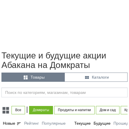
Текущие и будущие акции
Абакана на Домкраты


Товары
Каталоги
|
Все
Домкраты
Продукты и напитки
Дом и сад
Кр
sort
Новые
Рейтинг
Популярные
Текущие
Будущие
Прошед