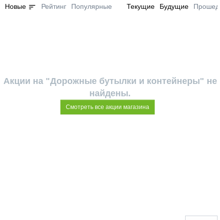
sort
Новые
Рейтинг
Популярные
Текущие
Будущие
Прошед
Акции на "Дорожные бутылки и контейнеры" не
найдены.
Смотреть все акции магазина