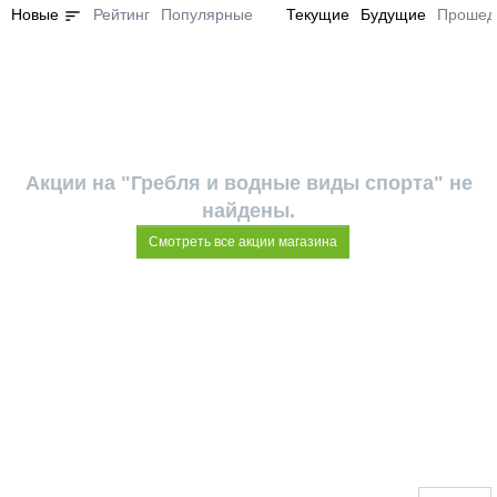
sort
Новые
Рейтинг
Популярные
Текущие
Будущие
Прошед
Акции на "Гребля и водные виды спорта" не
найдены.
Смотреть все акции магазина