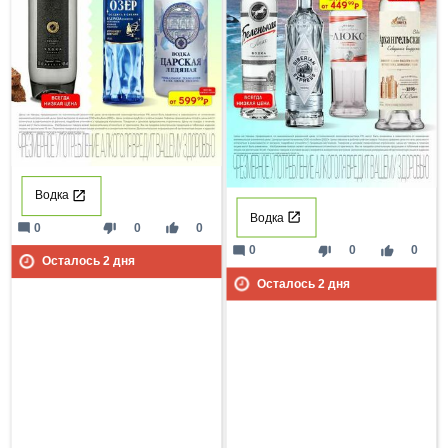
Водка
Водка
mode_comment
thumb_down
thumb_up
0
0
0
mode_comment
thumb_down
thumb_up
0
0
0
Осталось
2
дня
Осталось
2
дня