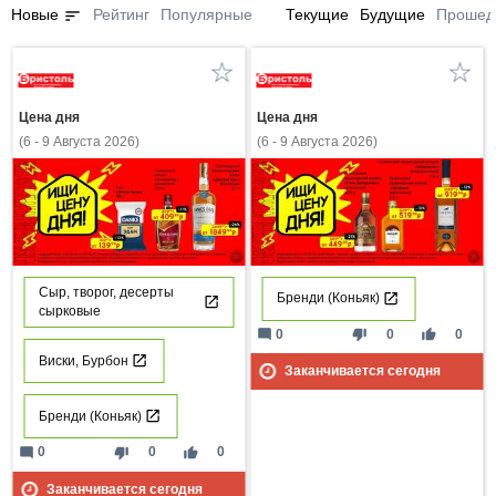
sort
Новые
Рейтинг
Популярные
Текущие
Будущие
Прошед
Цена дня
Цена дня
(6 - 9 Августа 2026)
(6 - 9 Августа 2026)
Сыр, творог, десерты
Бренди (Коньяк)
сырковые
mode_comment
thumb_down
thumb_up
0
0
0
Виски, Бурбон
Заканчивается сегодня
Бренди (Коньяк)
mode_comment
thumb_down
thumb_up
0
0
0
Заканчивается сегодня