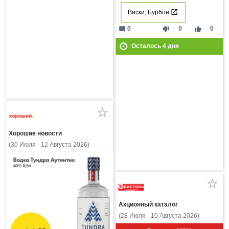
Виски, Бурбон
mode_comment
thumb_down
thumb_up
0
0
0
Осталось
4
дня
Хорошие новости
(30 Июля - 12 Августа 2026)
Акционный каталог
(28 Июля - 10 Августа 2026)