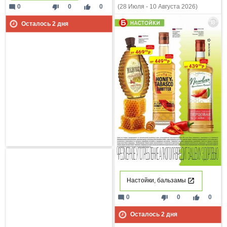
mode_comment
thumb_down
thumb_up
0
0
0
(28 Июля - 10 Августа 2026)
Осталось
2
дня
Настойки, бальзамы
mode_comment
thumb_down
thumb_up
0
0
0
Осталось
2
дня