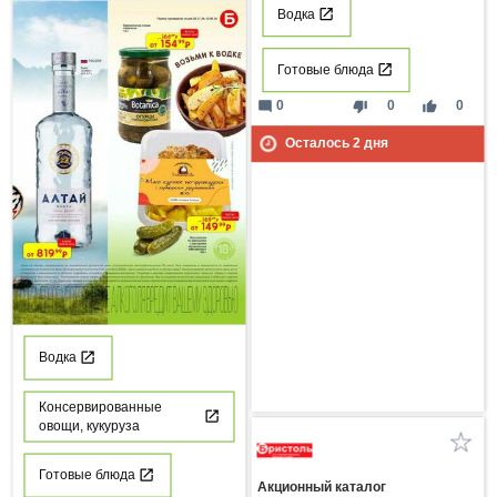
Водка
Готовые блюда
mode_comment
thumb_down
thumb_up
0
0
0
Осталось
2
дня
Водка
Консервированные
овощи, кукуруза
Готовые блюда
Акционный каталог