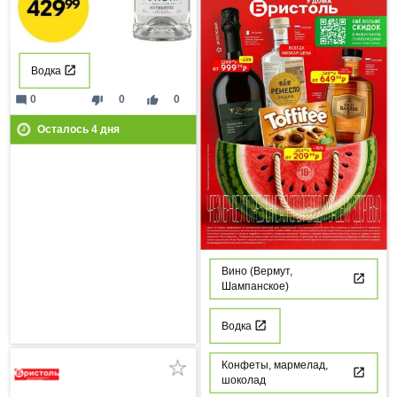
Водка
mode_comment
thumb_down
thumb_up
0
0
0
Осталось
4
дня
Вино (Вермут,
Шампанское)
Водка
Конфеты, мармелад,
шоколад