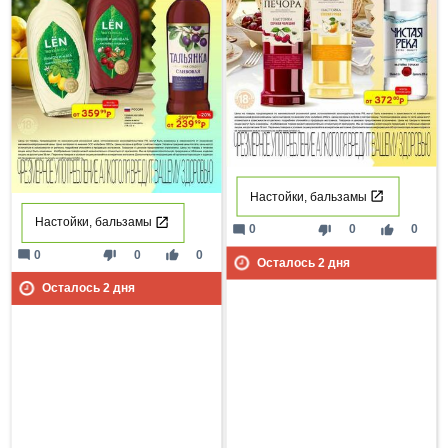
Настойки, бальзамы
Настойки, бальзамы
mode_comment
thumb_down
thumb_up
0
0
0
mode_comment
thumb_down
thumb_up
0
0
0
Осталось
2
дня
Осталось
2
дня