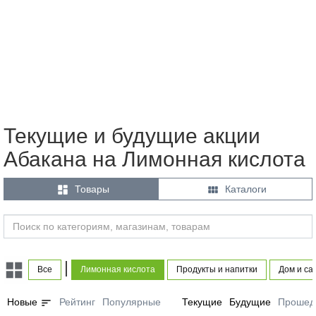
Текущие и будущие акции
Абакана на Лимонная кислота


Товары
Каталоги
|
Все
Лимонная кислота
Продукты и напитки
Дом и са
sort
Новые
Рейтинг
Популярные
Текущие
Будущие
Прошед