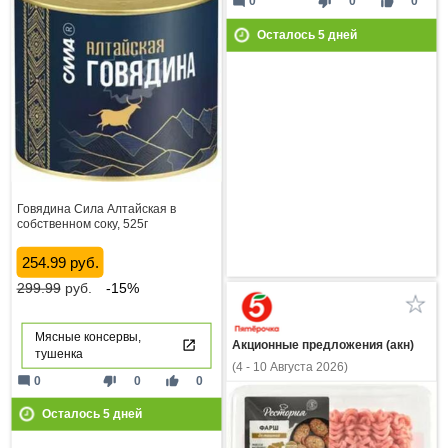
mode_comment
thumb_down
thumb_up
0
0
0
Осталось
5
дней
Говядина Сила Алтайская в
собственном соку, 525г
254.99 руб.
299.99
руб.
-15%
Мясные консервы,
Акционные предложения (акн)
тушенка
(4 - 10 Августа 2026)
mode_comment
thumb_down
thumb_up
0
0
0
Осталось
5
дней