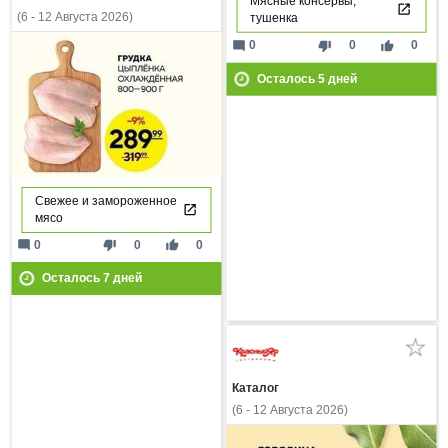
Мясные консервы,
(6 - 12 Августа 2026)
тушенка
mode_comment
thumb_down
thumb_up
0
0
0
Осталось
5
дней
Свежее и замороженное
мясо
mode_comment
thumb_down
thumb_up
0
0
0
Осталось
7
дней
Каталог
(6 - 12 Августа 2026)