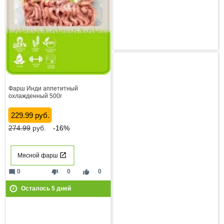
Фарш Инди аппетитный
охлажденный 500г
229.99 руб.
274.99
руб.
-16%
Мясной фарш
mode_comment
thumb_down
thumb_up
0
0
0
Осталось
5
дней