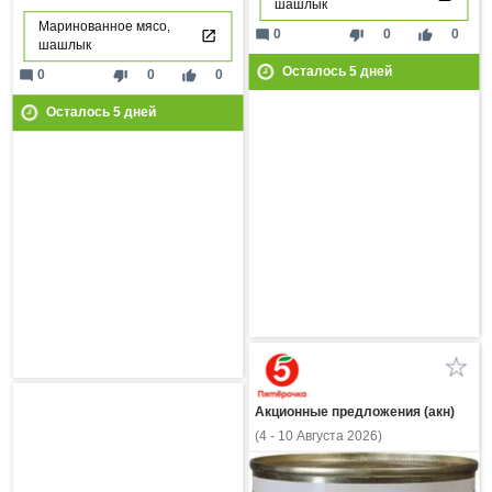
шашлык
Маринованное мясо,
mode_comment
thumb_down
thumb_up
0
0
0
шашлык
Осталось
5
дней
mode_comment
thumb_down
thumb_up
0
0
0
Осталось
5
дней
Акционные предложения (акн)
(4 - 10 Августа 2026)