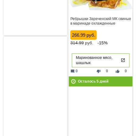
Ребрышки Зареченский МК свиные
в маринаде охлажденные
266.99 руб.
314.99
руб.
-15%
Маринованное мясо,
шашлык
mode_comment
thumb_down
thumb_up
0
0
0
Осталось
5
дней