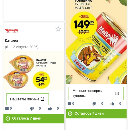
Каталог
(6 - 12 Августа 2026)
Мясные консервы,
тушенка
Паштеты мясные
mode_comment
thumb_down
thumb_up
0
0
0
mode_comment
thumb_down
thumb_up
0
0
0
Осталось
7
дней
Осталось
7
дней