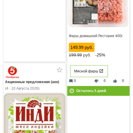
Фарш домашний Рестория 400г
149.99 руб.
199.99
руб.
-25%
Мясной фарш
mode_comment
thumb_down
thumb_up
0
0
0
Акционные предложения (акн)
(4 - 10 Августа 2026)
Осталось
5
дней