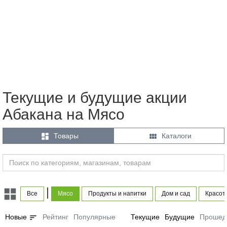
Текущие и будущие акции
Абакана на Мясо


Товары
Каталоги
|
Все
Мясо
Продукты и напитки
Дом и сад
Красот
sort
Новые
Рейтинг
Популярные
Текущие
Будущие
Прошед