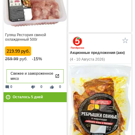
Гуляш Рестория свиной
охлажденный 500г
219.99 руб.
Акционные предложения (акн)
259.99
руб.
-15%
(4 - 10 Августа 2026)
Свежее и замороженное
мясо
mode_comment
thumb_down
thumb_up
0
0
0
Осталось
5
дней