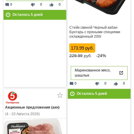
mode_comment
thumb_down
thumb_up
0
0
0
Осталось
5
дней
Стейк свиной Черный кабан
Бунтарь с пряными специями
охлажденный 200г
173.99 руб.
229.99
руб.
-24%
Маринованное мясо,
шашлык
mode_comment
thumb_down
thumb_up
0
0
0
Осталось
5
дней
Акционные предложения (акн)
(4 - 10 Августа 2026)