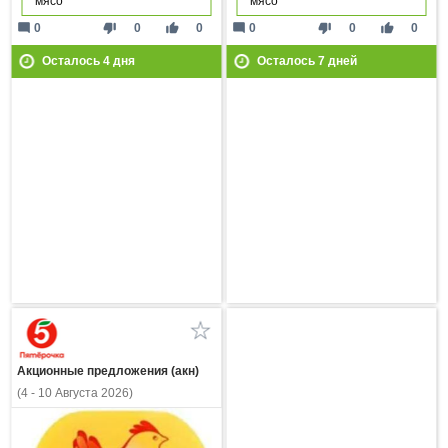
мясо
мясо
mode_comment
thumb_down
thumb_up
mode_comment
thumb_down
thumb_up
0
0
0
0
0
0
Осталось
4
дня
Осталось
7
дней
Акционные предложения (акн)
(4 - 10 Августа 2026)