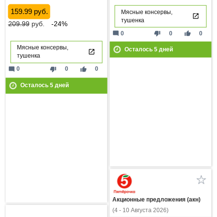
159.99 руб.
Мясные консервы,
тушенка
209.99
руб.
-24%
mode_comment
thumb_down
thumb_up
0
0
0
Мясные консервы,
Осталось
5
дней
тушенка
mode_comment
thumb_down
thumb_up
0
0
0
Осталось
5
дней
Акционные предложения (акн)
(4 - 10 Августа 2026)