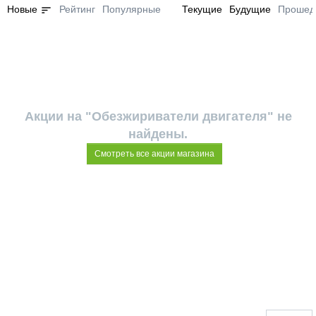
sort
Новые
Рейтинг
Популярные
Текущие
Будущие
Прошед
Акции на "Обезжириватели двигателя" не
найдены.
Смотреть все акции магазина