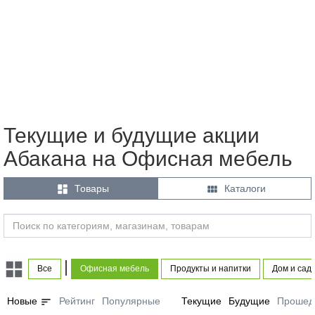
Текущие и будущие акции
Абакана на Офисная мебель


Товары
Каталоги
|
Все
Офисная мебель
Продукты и напитки
Дом и сад
sort
Новые
Рейтинг
Популярные
Текущие
Будущие
Прошед