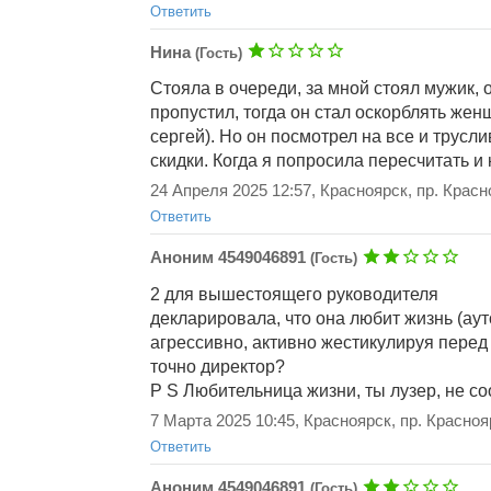
Ответить
Добавить ответ
Нина
(Гость)
Стояла в очереди, за мной стоял мужик, он
пропустил, тогда он стал оскорблять же
сергей). Но он посмотрел на все и трусл
скидки. Когда я попросила пересчитать и к
Добавить ответ
24 Апреля 2025 12:57, Красноярск, пр. Красн
Ответить
Аноним 4549046891
(Гость)
2 для вышестоящего руководителя
декларировала, что она любит жизнь (аут
агрессивно, активно жестикулируя пере
точно директор?
P S Любительница жизни, ты лузер, не со
Добавить ответ
7 Марта 2025 10:45, Красноярск, пр. Красноя
Ответить
Аноним 4549046891
(Гость)