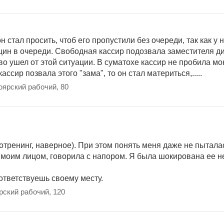
 стал просить, чтоб его пропустили без очереди, так как у н
нщин в очереди. Свободная кассир подозвала заместителя д
иво ушел от этой ситуации. В суматохе кассир не пробила м
ассир позвала этого "зама", то он стал материться,.....
оярский рабочий, 80
отренинг, наверное). При этом понять меня даже не пытала
д моим лицом, говорила с напором. Я была шокирована ее 
ответствуешь своему месту.
рский рабочий, 120