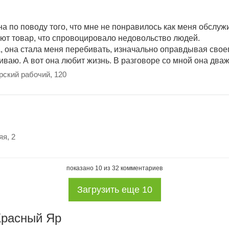
на по поводу того, что мне не понравилось как меня обслуж
ают товар, что спровоцировало недовольство людей.
, она стала меня перебивать, изначально оправдывая своего
чиваю. А вот она любит жизнь. В разговоре со мной она два
рский рабочий, 120
яя, 2
показано
10
из
32
комментариев
Загрузить еще
10
Красный Яр