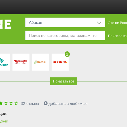
Абакан
Это не Ваш
Поиск по к
1
Показать все
32
отзыва
добавить в любимые
ции:
дней