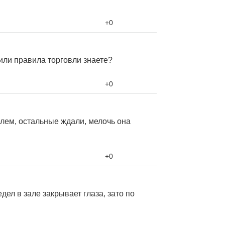
+0
 или правила торговли знаете?
+0
елем, остальные ждали, мелочь она
+0
редел в зале закрывает глаза, зато по