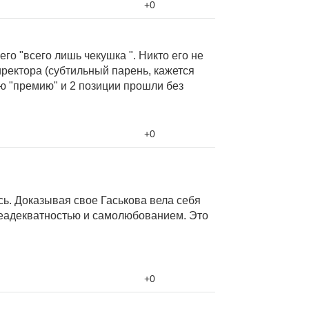
+0
его "всего лишь чекушка ". Никто его не
иректора (субтильный парень, кажется
ою "премию" и 2 позиции прошли без
+0
сь. Доказывая свое Гаськова вела себя
неадекватностью и самолюбованием. Это
+0