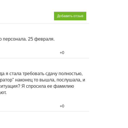
Добавить отзыв
персонала. 25 февраля.
+0
да я стала требовать сдачу полностью,
тратор" наконец то вышла, послушала, и
 ситуация? Я спросила ее фамилию
ют.
+0