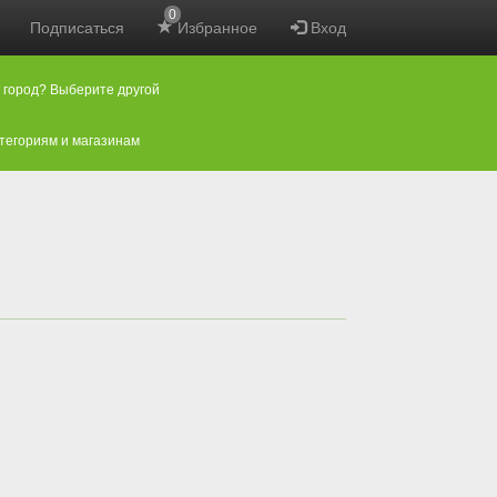
0
Подписаться
Избранное
Вход
 город? Выберите другой
атегориям и магазинам