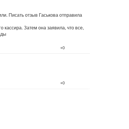
или. Писать отзыв Гаськова отправила
 кассира. Затем она заявила, что все,
жды
+0
+0