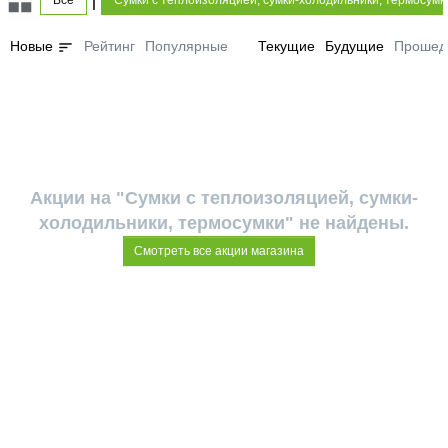
Все
Сумки с теплоизоляцией, сумки-холодильники, термосумк
sort
Новые
Рейтинг
Популярные
Текущие
Будущие
Прошед
Акции на "Сумки с теплоизоляцией, сумки-
холодильники, термосумки" не найдены.
Смотреть все акции магазина