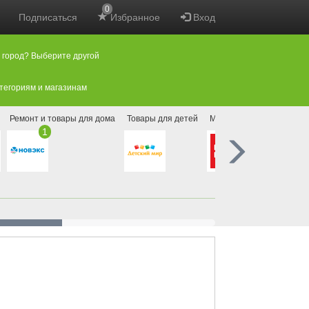
0
Подписаться
Избранное
Вход
 город? Выберите другой
атегориям и магазинам
Ремонт и товары для дома
Товары для детей
Мебель
Магазины но
1