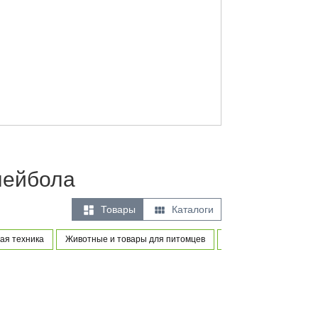
лейбола


Товары
Каталоги
ая техника
Животные и товары для питомцев
Товары для новорожде