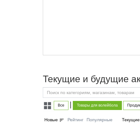
Текущие и будущие а
|
Все
Товары для волейбола
Продук
sort
Новые
Рейтинг
Популярные
Текущие