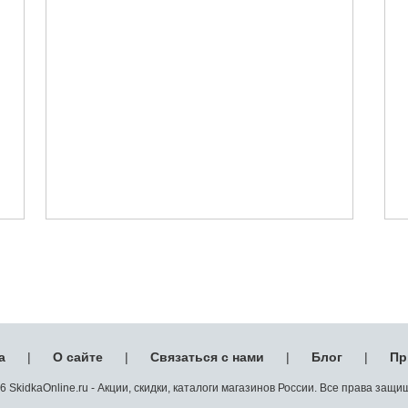
а
|
О сайте
|
Связаться с нами
|
Блог
|
Пр
 SkidkaOnline.ru - Акции, скидки, каталоги магазинов России. Все права защ