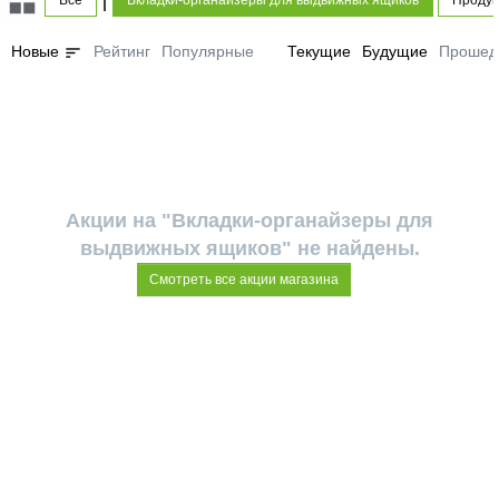
Все
Вкладки-органайзеры для выдвижных ящиков
Продук
sort
Новые
Рейтинг
Популярные
Текущие
Будущие
Прошед
Акции на "Вкладки-органайзеры для
выдвижных ящиков" не найдены.
Смотреть все акции магазина