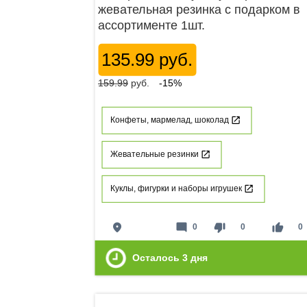
жевательная резинка с подарком в
ассортименте 1шт.
135.99 руб.
159.99
руб.
-15%
Конфеты, мармелад, шоколад
Жевательные резинки
Куклы, фигурки и наборы игрушек
place
mode_comment
thumb_down
thumb_up
0
0
0
Осталось
3
дня