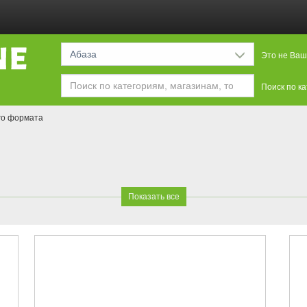
Абаза
Это не Ваш
Поиск по к
го формата
Показать все