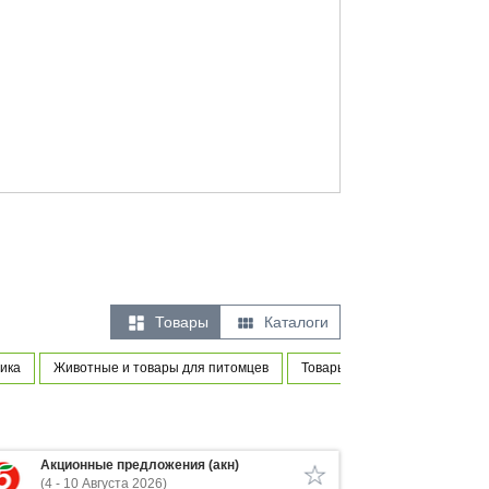


Товары
Каталоги
ика
Животные и товары для питомцев
Товары для новорожденных и
Акционные предложения (акн)
(4 - 10 Августа 2026)