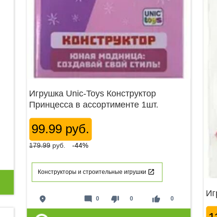
Игрушка Unic-Toys Конструктор
Принцесса в ассортименте 1шт.
99.99 руб.
179.99
руб.
-44%
Конструкторы и строительные игрушки
Иг
place
mode_comment
thumb_down
thumb_up
0
0
0