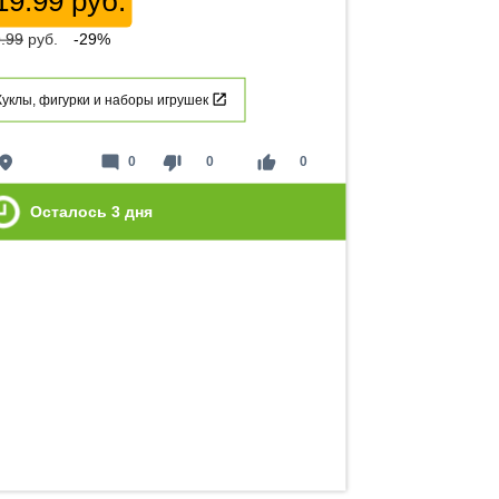
19.99 руб.
.99
руб.
-29%
Куклы, фигурки и наборы игрушек
lace
mode_comment
thumb_down
thumb_up
0
0
0
Осталось
3
дня