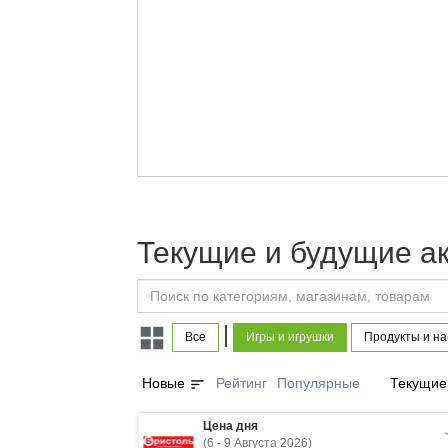
Текущие и будущие ак
|
Все
Игры и игрушки
Продукты и на
sort
Новые
Рейтинг
Популярные
Текущие
Цена дня
(6 - 9 Августа 2026)