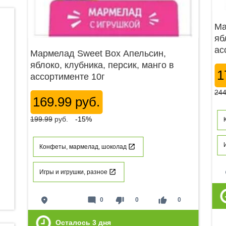
Ма
яб
ас
Мармелад Sweet Box Апельсин,
яблоко, клубника, персик, манго в
1
ассортименте 10г
244
169.99 руб.
199.99
руб.
-15%
Конфеты, мармелад, шоколад
p
Игры и игрушки, разное
place
mode_comment
thumb_down
thumb_up
0
0
0
Осталось
3
дня