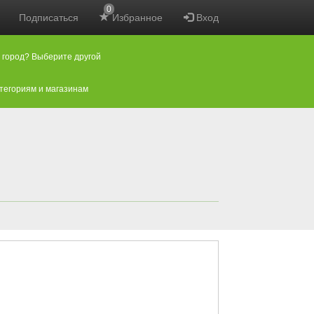
0
Подписаться
Избранное
Вход
 город? Выберите другой
атегориям и магазинам