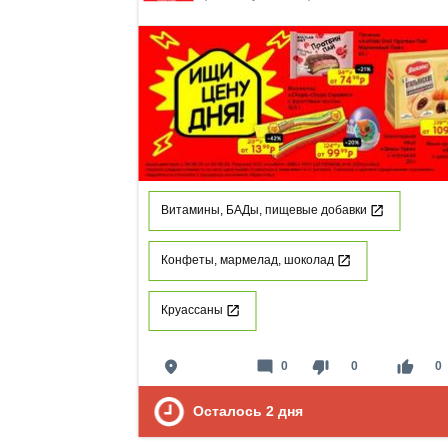
Витамины, БАДы, пищевые добавки
Конфеты, мармелад, шоколад
Круассаны
place
mode_comment
thumb_down
thumb_up
0
0
0
Осталось
2
дня