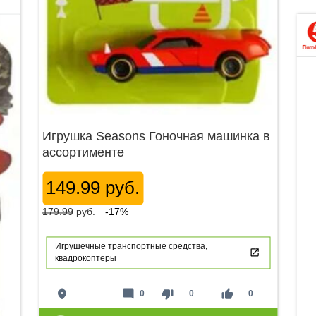
Игрушка Seasons Гоночная машинка в
ассортименте
149.99 руб.
179.99
руб.
-17%
Игрушечные транспортные средства,
квадрокоптеры
place
mode_comment
thumb_down
thumb_up
0
0
0