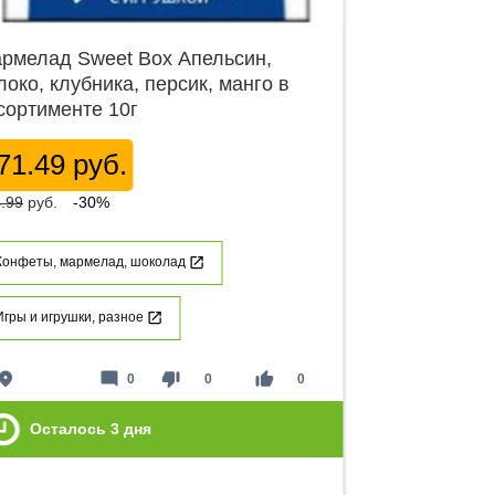
рмелад Sweet Box Апельсин,
локо, клубника, персик, манго в
сортименте 10г
71.49 руб.
.99
руб.
-30%
Конфеты, мармелад, шоколад
Игры и игрушки, разное
lace
mode_comment
thumb_down
thumb_up
0
0
0
Осталось
3
дня