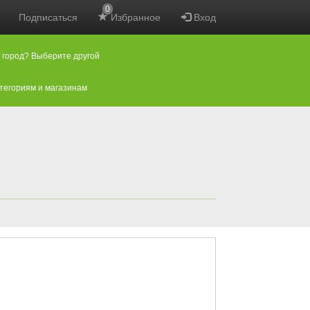
0
Подписаться
Избранное
Вход
 город? Выберите другой
атегориям и магазинам