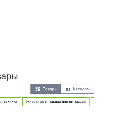
вары


Товары
Каталоги
я техника
Животные и товары для питомцев
Товары для новорожде