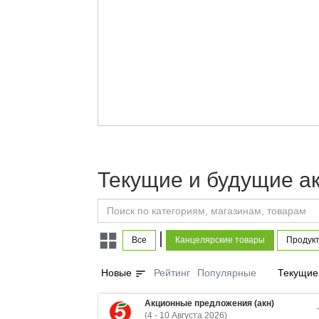
Текущие и будущие а
|
Все
Канцелярские товары
Продукт
sort
Новые
Рейтинг
Популярные
Текущие
Акционные предложения (акн)
(4 - 10 Августа 2026)