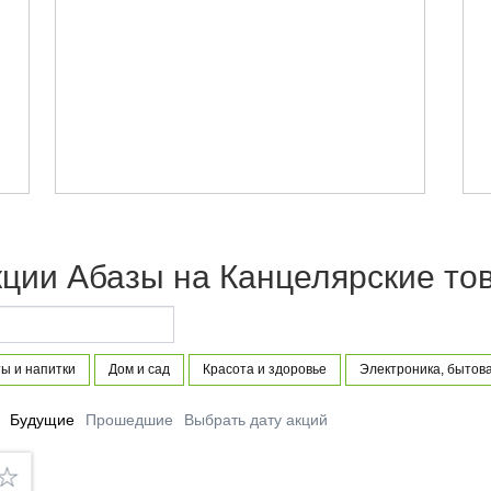
кции Абазы на Канцелярские то
ы и напитки
Дом и сад
Красота и здоровье
Электроника, бытова
Будущие
Прошедшие
Выбрать дату акций