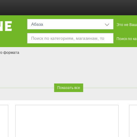
Абаза
Это не Ваш
Поиск по к
го формата
Показать все