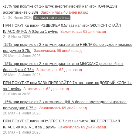
-15% при покупке от 2-х штук энергетический напиток ТОРНАДО в
Закончилась
40
дней назад
ассортименте 0.33л
1 - 30 Июня 2026
Вы смотрите сейчас
ПРИ ПОКУПКЕ виски РЭДВОКЕР 0.5л газ.напиток ЭКСПОРТ СТАЙЛ
Закончилась
62
дня назад
КЛАССИК КОЛА 0.5л за 1 рубль
2 - 8 Июня 2026
-15% при покупке от 2-х штук игристое вино НЕБЛА белое сухое и красное
Закончилась
66
дней назад
полусухое 0.75л
29 Мая - 4 Июня 2026
-15% при покупке от 2-х штук игристое вино МЫСХАКО розовое брют,
Закончилась
62
дня назад
белое брют 0.75л
26 Мая - 8 Июня 2026
ПРИ ПОКУПКЕ ром БЛЭК ПИРЛ УАЙТ 0.7л газ. напиток ДОБРЫЙ КОЛА 1 л
Закончилась
62
дня назад
за 1 рубль
2 - 8 Июня 2026
-15% при покупке от 2-х штук вино ЦИЦА белое полусладкое и красное
Закончилась
69
дней назад
полусладкое 0,75 л
26 Мая - 1 Июня 2026
ПРИ ПОКУПКЕ виски ФОУЛЕРС 0,7 л газ.напиток ЭКСПОРТ СТАЙЛ
Закончилась
69
дней назад
КЛАССИК КОЛА 1 л за 1 рубль
26 Мая - 1 Июня 2026