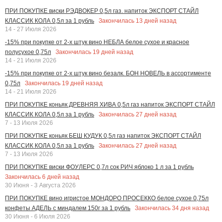
ПРИ ПОКУПКЕ виски РЭДВОКЕР 0,5л газ. напиток ЭКСПОРТ СТАЙЛ
Закончилась
13
дней назад
КЛАССИК КОЛА 0,5л за 1 рубль
14 - 27 Июля 2026
-15% при покупке от 2-х штук вино НЕБЛА белое сухое и красное
Закончилась
19
дней назад
полусухое 0,75л
14 - 21 Июля 2026
-15% при покупке от 2-х штук вино безалк. БОН НОВЕЛЬ в ассортименте
Закончилась
19
дней назад
0,75л
14 - 21 Июля 2026
ПРИ ПОКУПКЕ коньяк ДРЕВНЯЯ ХИВА 0,5л газ напиток ЭКСПОРТ СТАЙЛ
Закончилась
27
дней назад
КЛАССИК КОЛА 0,5л за 1 рубль
7 - 13 Июля 2026
ПРИ ПОКУПКЕ коньяк БЕШ КУДУК 0,5л газ напиток ЭКСПОРТ СТАЙЛ
Закончилась
27
дней назад
КЛАССИК КОЛА 0,5л за 1 рубль
7 - 13 Июля 2026
ПРИ ПОКУПКЕ виски ФОУЛЕРС 0,7л сок РИЧ яблоко 1 л за 1 рубль
Закончилась
6
дней назад
30 Июня - 3 Августа 2026
ПРИ ПОКУПКЕ вино игристое МОНДОРО ПРОСЕККО белое сухое 0,75л
Закончилась
34
дня назад
конфеты АДЕЛЬ с миндалем 150г за 1 рубль
30 Июня - 6 Июля 2026