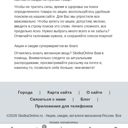
Чтобы не тратить силы, время и здоровье на поиск
определенного товара по акции, воспользуйтесь удобным
поиском на нашем сайте. Для Вас мы упростили все
максимально. Чтобы купить по акции, допустим, молоко,
введите в строку поиска это слово. Ничего сложного, все
предельно ясно. Нужно выбрать много всего и не забыть?
Отмечайте галочками нужное, и сохраняйте список покупок!
Акции и скидки супермаркетов во благо
Отчаялись искать желанную вещь? SkidkaOnline Вам в
помощь. Внимательно следите за актуальными
распродажами, просматривайте рассылку на почте и,
наконец-то, позвольте себе больше, чем можете!
Города
|
Карта сайта
|
О сайте
|
Связаться с нами
|
Блог
|
Приложения для телефонов
©2026 SkidkaOnline.ru - Акции, скидки, каталоги магазинов России. Все
права защищены.
0