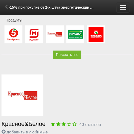
-15% при покупке от 2-х штук энергетический напиток ТОРНАДО в ассортименте 0.33л (1 - 30 Июня 2026)
Пере
Продукты
меню
Показать все
Красное&Белое
40
отзывов
добавить в любимые