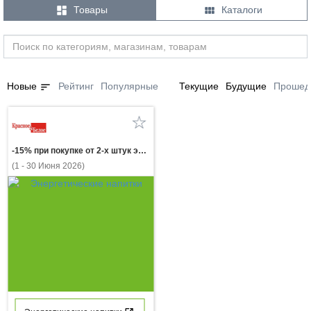


Товары
Каталоги
sort
Новые
Рейтинг
Популярные
Текущие
Будущие
Прошед
-15% при покупке от 2-х штук энергетический напиток ТОРНАДО в ассортименте 0.33л
(1 - 30 Июня 2026)