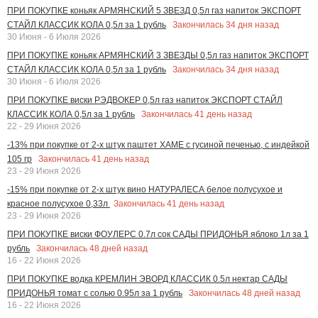
ПРИ ПОКУПКЕ коньяк АРМЯНСКИЙ 5 ЗВЕЗД 0,5л газ напиток ЭКСПОРТ
Закончилась
34
дня назад
СТАЙЛ КЛАССИК КОЛА 0,5л за 1 рубль
30 Июня - 6 Июля 2026
ПРИ ПОКУПКЕ коньяк АРМЯНСКИЙ 3 ЗВЕЗДЫ 0,5л газ напиток ЭКСПОРТ
Закончилась
34
дня назад
СТАЙЛ КЛАССИК КОЛА 0,5л за 1 рубль
30 Июня - 6 Июля 2026
ПРИ ПОКУПКЕ виски РЭДВОКЕР 0,5л газ напиток ЭКСПОРТ СТАЙЛ
Закончилась
41
день назад
КЛАССИК КОЛА 0,5л за 1 рубль
22 - 29 Июня 2026
-13% при покупке от 2-х штук паштет ХАМЕ с гусиной печенью, с индейкой
Закончилась
41
день назад
105 гр
23 - 29 Июня 2026
-15% при покупке от 2-х штук вино НАТУРАЛЕСА белое полусухое и
Закончилась
41
день назад
красное полусухое 0,33л
23 - 29 Июня 2026
ПРИ ПОКУПКЕ виски ФОУЛЕРС 0.7л сок САДЫ ПРИДОНЬЯ яблоко 1л за 1
Закончилась
48
дней назад
рубль
16 - 22 Июня 2026
ПРИ ПОКУПКЕ водка КРЕМЛИН ЭВОРД КЛАССИК 0.5л нектар САДЫ
Закончилась
48
дней назад
ПРИДОНЬЯ томат с солью 0.95л за 1 рубль
16 - 22 Июня 2026