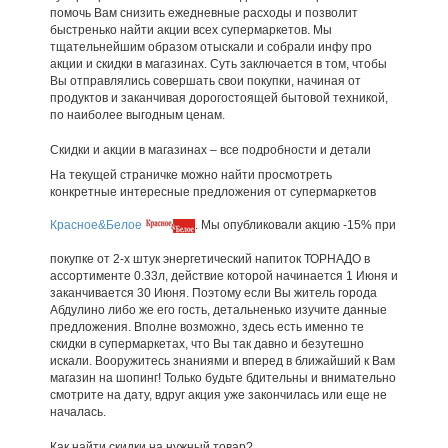
помочь Вам снизить ежедневные расходы и позволит
быстренько найти акции всех супермаркетов. Мы
тщательнейшим образом отыскали и собрали инфу про
акции и скидки в магазинах. Суть заключается в том, чтобы
Вы отправлялись совершать свои покупки, начиная от
продуктов и заканчивая дорогостоящей бытовой техникой,
по наиболее выгодным ценам.
Скидки и акции в магазинах – все подробности и детали
На текущей страничке можно найти просмотреть
конкретные интересные предложения от супермаркетов
Красное&Белое
. Мы опубликовали акцию -15% при
покупке от 2-х штук энергетический напиток ТОРНАДО в
ассортименте 0.33л, действие которой начинается 1 Июня и
заканчивается 30 Июня. Поэтому если Вы житель города
Абдулино либо же его гость, детальненько изучите данные
предложения. Вполне возможно, здесь есть именно те
скидки в супермаркетах, что Вы так давно и безутешно
искали. Вооружитесь знаниями и вперед в ближайший к Вам
магазин на шопинг! Только будьте бдительны и внимательно
смотрите на дату, вдруг акция уже закончилась или еще не
началась.
Как найти скидки на нужный товар?