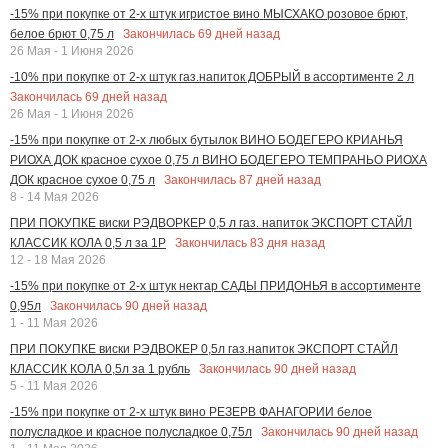
-15% при покупке от 2-х штук игристое вино МЫСХАКО розовое брют,
Закончилась
69
дней назад
белое брют 0,75 л
26 Мая - 1 Июня 2026
-10% при покупке от 2-х штук газ.напиток ДОБРЫЙ в ассортименте 2 л
Закончилась
69
дней назад
26 Мая - 1 Июня 2026
-15% при покупке от 2-х любых бутылок ВИНО БОДЕГЕРО КРИАНЬЯ
РИОХА ДОК красное сухое 0,75 л ВИНО БОДЕГЕРО ТЕМПРАНЬО РИОХА
Закончилась
87
дней назад
ДОК красное сухое 0,75 л
8 - 14 Мая 2026
ПРИ ПОКУПКЕ виски РЭДВОРКЕР 0,5 л газ. напиток ЭКСПОРТ СТАЙЛ
Закончилась
83
дня назад
КЛАССИК КОЛА 0,5 л за 1Р
12 - 18 Мая 2026
-15% при покупке от 2-х штук нектар САДЫ ПРИДОНЬЯ в ассортименте
Закончилась
90
дней назад
0,95л
1 - 11 Мая 2026
ПРИ ПОКУПКЕ виски РЭДВОКЕР 0,5л газ.напиток ЭКСПОРТ СТАЙЛ
Закончилась
90
дней назад
КЛАССИК КОЛА 0,5л за 1 рубль
5 - 11 Мая 2026
-15% при покупке от 2-х штук вино РЕЗЕРВ ФАНАГОРИИ белое
Закончилась
90
дней назад
полусладкое и красное полусладкое 0,75л