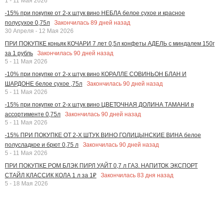
1 - 11 Мая 2026
-15% при покупке от 2-х штук вино НЕБЛА белое сухое и красное
Закончилась
89
дней назад
полусухое 0,75л
30 Апреля - 12 Мая 2026
ПРИ ПОКУПКЕ коньяк КОЧАРИ 7 лет 0,5л конфеты АДЕЛЬ с миндалем 150г
Закончилась
90
дней назад
за 1 рубль
5 - 11 Мая 2026
-10% при покупке от 2-х штук вино КОРАЛЛЕ СОВИНЬОН БЛАН И
Закончилась
90
дней назад
ШАРДОНЕ белое сухое ,75л
5 - 11 Мая 2026
-15% при покупке от 2-х штук вино ЦВЕТОЧНАЯ ДОЛИНА ТАМАНИ в
Закончилась
90
дней назад
ассортименте 0,75л
5 - 11 Мая 2026
-15% ПРИ ПОКУПКЕ ОТ 2-Х ШТУК ВИНО ГОЛИЦЫНСКИЕ ВИНА белое
Закончилась
90
дней назад
полусладкое и брют 0,75 л
5 - 11 Мая 2026
ПРИ ПОКУПКЕ РОМ БЛЭК ПИРЛ УАЙТ 0,7 л ГАЗ. НАПИТОК ЭКСПОРТ
Закончилась
83
дня назад
СТАЙЛ КЛАССИК КОЛА 1 л за 1₽
5 - 18 Мая 2026