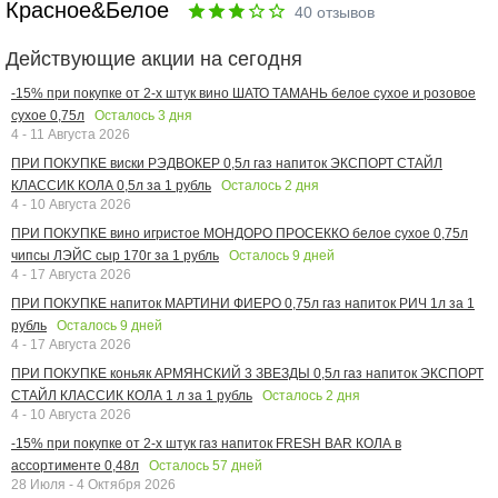
Красное&Белое
40
отзывов
Действующие акции на сегодня
-15% при покупке от 2-х штук вино ШАТО ТАМАНЬ белое сухое и розовое
Осталось
3
дня
сухое 0,75л
4 - 11 Августа 2026
ПРИ ПОКУПКЕ виски РЭДВОКЕР 0,5л газ напиток ЭКСПОРТ СТАЙЛ
Осталось
2
дня
КЛАССИК КОЛА 0,5л за 1 рубль
4 - 10 Августа 2026
ПРИ ПОКУПКЕ вино игристое МОНДОРО ПРОСЕККО белое сухое 0,75л
Осталось
9
дней
чипсы ЛЭЙС сыр 170г за 1 рубль
4 - 17 Августа 2026
ПРИ ПОКУПКЕ напиток МАРТИНИ ФИЕРО 0,75л газ напиток РИЧ 1л за 1
Осталось
9
дней
рубль
4 - 17 Августа 2026
ПРИ ПОКУПКЕ коньяк АРМЯНСКИЙ 3 ЗВЕЗДЫ 0,5л газ напиток ЭКСПОРТ
Осталось
2
дня
СТАЙЛ КЛАССИК КОЛА 1 л за 1 рубль
4 - 10 Августа 2026
-15% при покупке от 2-х штук газ напиток FRESH BAR КОЛА в
Осталось
57
дней
ассортименте 0,48л
28 Июля - 4 Октября 2026