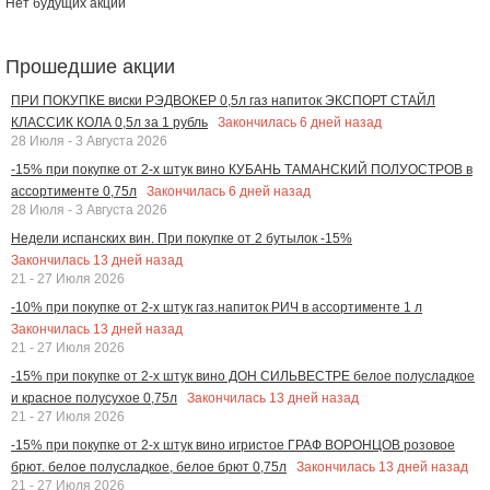
Нет будущих акций
Прошедшие акции
ПРИ ПОКУПКЕ виски РЭДВОКЕР 0,5л газ напиток ЭКСПОРТ СТАЙЛ
Закончилась
6
дней назад
КЛАССИК КОЛА 0,5л за 1 рубль
28 Июля - 3 Августа 2026
-15% при покупке от 2-х штук вино КУБАНЬ ТАМАНСКИЙ ПОЛУОСТРОВ в
Закончилась
6
дней назад
ассортименте 0,75л
28 Июля - 3 Августа 2026
Недели испанских вин. При покупке от 2 бутылок -15%
Закончилась
13
дней назад
21 - 27 Июля 2026
-10% при покупке от 2-х штук газ.напиток РИЧ в ассортименте 1 л
Закончилась
13
дней назад
21 - 27 Июля 2026
-15% при покупке от 2-х штук вино ДОН СИЛЬВЕСТРЕ белое полусладкое
Закончилась
13
дней назад
и красное полусухое 0,75л
21 - 27 Июля 2026
-15% при покупке от 2-х штук вино игристое ГРАФ ВОРОНЦОВ розовое
Закончилась
13
дней назад
брют. белое полусладкое, белое брют 0,75л
21 - 27 Июля 2026