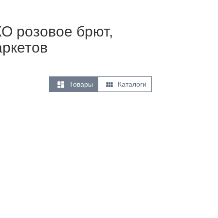
КО розовое брют,
аркетов


Товары
Каталоги