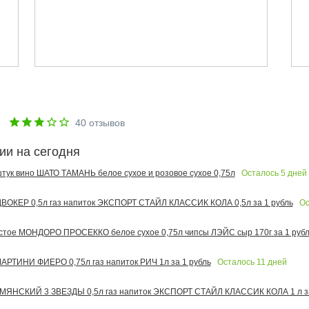
е
40
отзывов
ии на сегодня
Осталось
5
дней
 штук вино ШАТО ТАМАНЬ белое сухое и розовое сухое 0,75л
Ос
ОКЕР 0,5л газ напиток ЭКСПОРТ СТАЙЛ КЛАССИК КОЛА 0,5л за 1 рубль
тое МОНДОРО ПРОСЕККО белое сухое 0,75л чипсы ЛЭЙС сыр 170г за 1 рубл
Осталось
11
дней
РТИНИ ФИЕРО 0,75л газ напиток РИЧ 1л за 1 рубль
МЯНСКИЙ 3 ЗВЕЗДЫ 0,5л газ напиток ЭКСПОРТ СТАЙЛ КЛАССИК КОЛА 1 л за