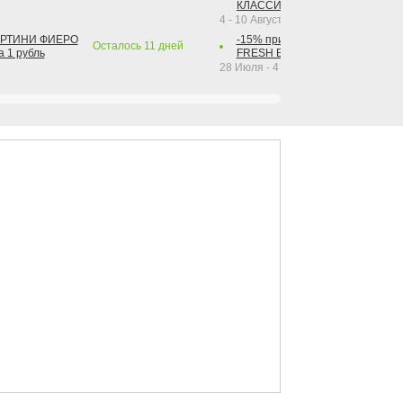
КЛАССИК КОЛА 1 л за 1 рубль
4 - 10 Августа 2026
АРТИНИ ФИЕРО
-15% при покупке от 2-х штук га
Осталось
11
дней
а 1 рубль
FRESH BAR КОЛА в ассортимент
28 Июля - 4 Октября 2026