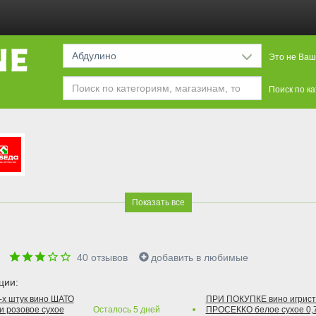
Абдулино
Это не Ваш
Поиск по к
Показать все
е
40
отзывов
добавить в любимые
ции:
2-х штук вино ШАТО
ПРИ ПОКУПКЕ вино игри
и розовое сухое
Осталось
5
дней
ПРОСЕККО белое сухое 0,