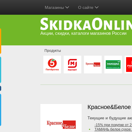
Магазины
О сайте
Акции, скидки, каталоги магазинов России
Продукты
Красное&Бело
Текущие и будущие ак
-15% при покупке от 
ТАМАНЬ белое сухое 