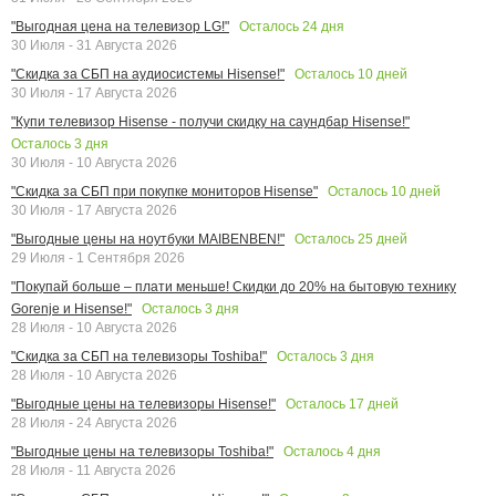
Осталось
24
дня
"Выгодная цена на телевизор LG!"
30 Июля - 31 Августа 2026
Осталось
10
дней
"Скидка за СБП на аудиосистемы Hisense!"
30 Июля - 17 Августа 2026
"Купи телевизор Hisense - получи скидку на саундбар Hisense!"
Осталось
3
дня
30 Июля - 10 Августа 2026
Осталось
10
дней
"Скидка за СБП при покупке мониторов Hisense"
30 Июля - 17 Августа 2026
Осталось
25
дней
"Выгодные цены на ноутбуки MAIBENBEN!"
29 Июля - 1 Сентября 2026
"Покупай больше – плати меньше! Скидки до 20% на бытовую технику
Осталось
3
дня
Gorenje и Hisense!"
28 Июля - 10 Августа 2026
Осталось
3
дня
"Скидка за СБП на телевизоры Toshiba!"
28 Июля - 10 Августа 2026
Осталось
17
дней
"Выгодные цены на телевизоры Hisense!"
28 Июля - 24 Августа 2026
Осталось
4
дня
"Выгодные цены на телевизоры Toshiba!"
28 Июля - 11 Августа 2026