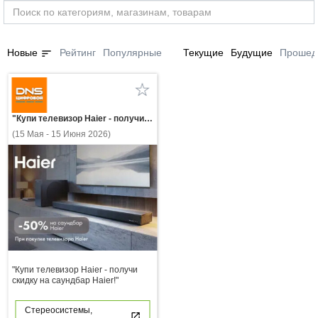
sort
Новые
Рейтинг
Популярные
Текущие
Будущие
Прошед
"Купи телевизор Haier - получи скидку на саундбар Haier!"
(15 Мая - 15 Июня 2026)
"Купи телевизор Haier - получи
скидку на саундбар Haier!"
Стереосистемы,