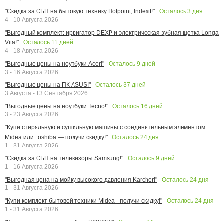
Осталось
3
дня
"Скидка за СБП на бытовую технику Hotpoint, Indesit!"
4 - 10 Августа 2026
"Выгодный комплект: ирригатор DEXP и электрическая зубная щетка Longa
Осталось
11
дней
Vita!"
4 - 18 Августа 2026
Осталось
9
дней
"Выгодные цены на ноутбуки Acer!"
3 - 16 Августа 2026
Осталось
37
дней
"Выгодные цены на ПК ASUS!"
3 Августа - 13 Сентября 2026
Осталось
16
дней
"Выгодные цены на ноутбуки Tecno!"
3 - 23 Августа 2026
"Купи стиральную и сушильную машины с соединительным элементом
Осталось
24
дня
Midea или Toshiba — получи скидку!"
1 - 31 Августа 2026
Осталось
9
дней
"Скидка за СБП на телевизоры Samsung!"
1 - 16 Августа 2026
Осталось
24
дня
"Выгодная цена на мойку высокого давления Karcher!"
1 - 31 Августа 2026
Осталось
24
дня
"Купи комплект бытовой техники Midea - получи скидку!"
1 - 31 Августа 2026