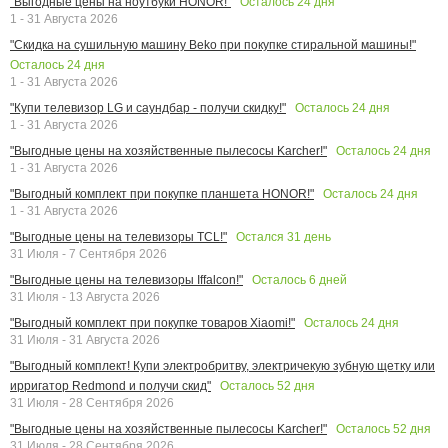
Осталось
24
дня
"Выгодные цены на ноутбуки HONOR!"
1 - 31 Августа 2026
"Скидка на сушильную машину Beko при покупке стиральной машины!"
Осталось
24
дня
1 - 31 Августа 2026
Осталось
24
дня
"Купи телевизор LG и саундбар - получи скидку!"
1 - 31 Августа 2026
Осталось
24
дня
"Выгодные цены на хозяйственные пылесосы Karcher!"
1 - 31 Августа 2026
Осталось
24
дня
"Выгодный комплект при покупке планшета HONOR!"
1 - 31 Августа 2026
Остался
31
день
"Выгодные цены на телевизоры TCL!"
31 Июля - 7 Сентября 2026
Осталось
6
дней
"Выгодные цены на телевизоры Iffalcon!"
31 Июля - 13 Августа 2026
Осталось
24
дня
"Выгодный комплект при покупке товаров Xiaomi!"
31 Июля - 31 Августа 2026
"Выгодный комплект! Купи электробритву, электричекую зубную щетку или
Осталось
52
дня
ирригатор Redmond и получи скид"
31 Июля - 28 Сентября 2026
Осталось
52
дня
"Выгодные цены на хозяйственные пылесосы Karcher!"
31 Июля - 28 Сентября 2026