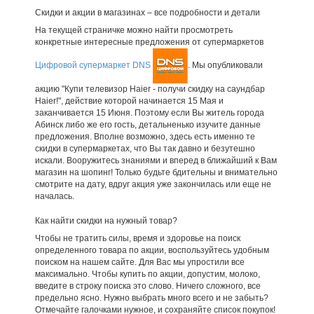
Скидки и акции в магазинах – все подробности и детали
На текущей страничке можно найти просмотреть
конкретные интересные предложения от супермаркетов
Цифровой супермаркет DNS
. Мы опубликовали
акцию "Купи телевизор Haier - получи скидку на саундбар
Haier!", действие которой начинается 15 Мая и
заканчивается 15 Июня. Поэтому если Вы житель города
Абинск либо же его гость, детальненько изучите данные
предложения. Вполне возможно, здесь есть именно те
скидки в супермаркетах, что Вы так давно и безутешно
искали. Вооружитесь знаниями и вперед в ближайший к Вам
магазин на шопинг! Только будьте бдительны и внимательно
смотрите на дату, вдруг акция уже закончилась или еще не
началась.
Как найти скидки на нужный товар?
Чтобы не тратить силы, время и здоровье на поиск
определенного товара по акции, воспользуйтесь удобным
поиском на нашем сайте. Для Вас мы упростили все
максимально. Чтобы купить по акции, допустим, молоко,
введите в строку поиска это слово. Ничего сложного, все
предельно ясно. Нужно выбрать много всего и не забыть?
Отмечайте галочками нужное, и сохраняйте список покупок!