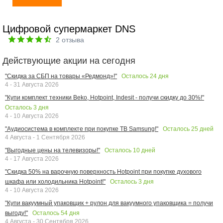
Цифровой супермаркет DNS
2
отзыва
Действующие акции на сегодня
Осталось
24
дня
"Скидка за СБП на товары «Редмонд»!"
4 - 31 Августа 2026
"Купи комплект техники Beko, Hotpoint, Indesit - получи скидку до 30%!"
Осталось
3
дня
4 - 10 Августа 2026
Осталось
25
дней
"Аудиосистема в комплекте при покупке ТВ Samsung!"
4 Августа - 1 Сентября 2026
Осталось
10
дней
"Выгодные цены на телевизоры!"
4 - 17 Августа 2026
"Скидка 50% на варочную поверхность Hotpoint при покупке духового
Осталось
3
дня
шкафа или холодильника Hotpoint!"
4 - 10 Августа 2026
"Купи вакуумный упаковщик + рулон для вакуумного упаковщика = получи
Осталось
54
дня
выгоду!"
4 Августа - 30 Сентября 2026