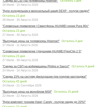
Осталось
3
дня
"Скидка за СБП на телевизоры Hisense!"
28 Июля - 10 Августа 2026
"Купи холодильник и морозильный шкаф DEXP - получи скидку!"
Осталось
23
дня
28 Июля - 30 Августа 2026
"Сервисные привилегии | Смартфоны HUAWEI серии Pura 90s"
Осталось
23
дня
27 Июля - 30 Августа 2026
Осталось
4
дня
"Выгодные цены на телевизоры Hisense!"
27 Июля - 11 Августа 2026
"Сервисные привилегии | Наушники HUAWEI FreeClip 2 S"
Осталось
23
дня
27 Июля - 30 Августа 2026
Осталось
9
дней
"Скидка за СБП на кофемашины Philips и Saeco!"
24 Июля - 16 Августа 2026
"Скидка 15% на систему фильтрации при покупке картриджа!"
Осталось
45
дней
24 Июля - 21 Сентября 2026
Осталось
15
дней
"Выгодные цены на моноблоки MSI!"
22 Июля - 22 Августа 2026
"Купи комплект техники Haier, Candy - получи скидку до 20%!"
Осталось
10
дней