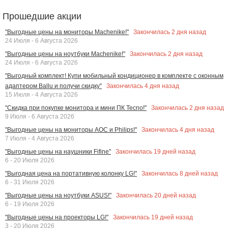
Прошедшие акции
Закончилась
2
дня назад
"Выгодные цены на мониторы Machenike!"
24 Июля - 6 Августа 2026
Закончилась
2
дня назад
"Выгодные цены на ноутбуки Machenike!"
24 Июля - 6 Августа 2026
"Выгодный комплект! Купи мобильный кондиционер в комплекте с оконным
Закончилась
4
дня назад
адаптером Ballu и получи скидку"
15 Июля - 4 Августа 2026
Закончилась
2
дня назад
"Скидка при покупке монитора и мини ПК Tecno!"
9 Июля - 6 Августа 2026
Закончилась
4
дня назад
"Выгодные цены на мониторы AOC и Philips!"
7 Июля - 4 Августа 2026
Закончилась
19
дней назад
"Выгодные цены на наушники Fifine"
6 - 20 Июля 2026
Закончилась
8
дней назад
"Выгодная цена на портативную колонку LG!"
6 - 31 Июля 2026
Закончилась
20
дней назад
"Выгодные цены на ноутбуки ASUS!"
6 - 19 Июля 2026
Закончилась
19
дней назад
"Выгодные цены на проекторы LG!"
3 - 20 Июля 2026