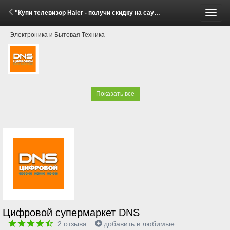
"Купи телевизор Haier - получи скидку на саундбар Haier!" (15 Мая - 15 Июня 2026)
Пере
Электроника и Бытовая Техника
меню
Показать все
Цифровой супермаркет DNS
2
отзыва
добавить в любимые