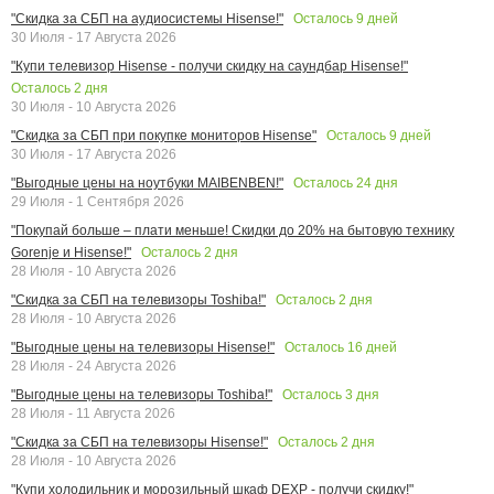
Осталось
9
дней
"Скидка за СБП на аудиосистемы Hisense!"
30 Июля - 17 Августа 2026
"Купи телевизор Hisense - получи скидку на саундбар Hisense!"
Осталось
2
дня
30 Июля - 10 Августа 2026
Осталось
9
дней
"Скидка за СБП при покупке мониторов Hisense"
30 Июля - 17 Августа 2026
Осталось
24
дня
"Выгодные цены на ноутбуки MAIBENBEN!"
29 Июля - 1 Сентября 2026
"Покупай больше – плати меньше! Скидки до 20% на бытовую технику
Осталось
2
дня
Gorenje и Hisense!"
28 Июля - 10 Августа 2026
Осталось
2
дня
"Скидка за СБП на телевизоры Toshiba!"
28 Июля - 10 Августа 2026
Осталось
16
дней
"Выгодные цены на телевизоры Hisense!"
28 Июля - 24 Августа 2026
Осталось
3
дня
"Выгодные цены на телевизоры Toshiba!"
28 Июля - 11 Августа 2026
Осталось
2
дня
"Скидка за СБП на телевизоры Hisense!"
28 Июля - 10 Августа 2026
"Купи холодильник и морозильный шкаф DEXP - получи скидку!"