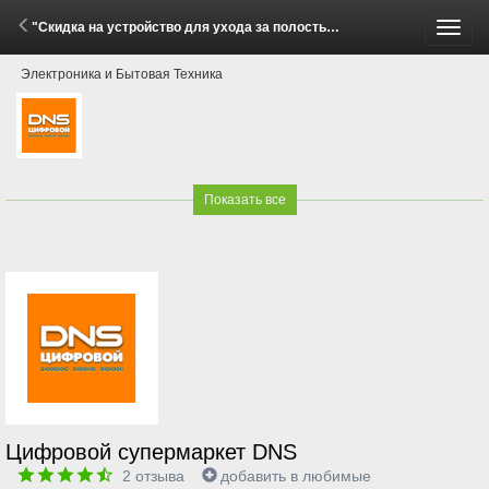
"Скидка на устройство для ухода за полостью рта Revyline при покупке в комплекте!" (26 Мая - 8 Июня 2026)
Пере
Электроника и Бытовая Техника
меню
Показать все
Цифровой супермаркет DNS
2
отзыва
добавить в любимые