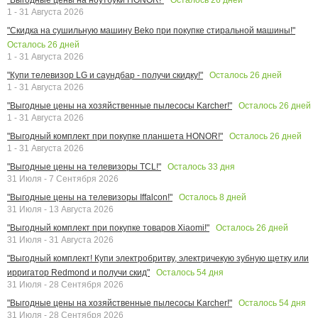
1 - 31 Августа 2026
"Скидка на сушильную машину Beko при покупке стиральной машины!"
Осталось
26
дней
1 - 31 Августа 2026
Осталось
26
дней
"Купи телевизор LG и саундбар - получи скидку!"
1 - 31 Августа 2026
Осталось
26
дней
"Выгодные цены на хозяйственные пылесосы Karcher!"
1 - 31 Августа 2026
Осталось
26
дней
"Выгодный комплект при покупке планшета HONOR!"
1 - 31 Августа 2026
Осталось
33
дня
"Выгодные цены на телевизоры TCL!"
31 Июля - 7 Сентября 2026
Осталось
8
дней
"Выгодные цены на телевизоры Iffalcon!"
31 Июля - 13 Августа 2026
Осталось
26
дней
"Выгодный комплект при покупке товаров Xiaomi!"
31 Июля - 31 Августа 2026
"Выгодный комплект! Купи электробритву, электричекую зубную щетку или
Осталось
54
дня
ирригатор Redmond и получи скид"
31 Июля - 28 Сентября 2026
Осталось
54
дня
"Выгодные цены на хозяйственные пылесосы Karcher!"
31 Июля - 28 Сентября 2026