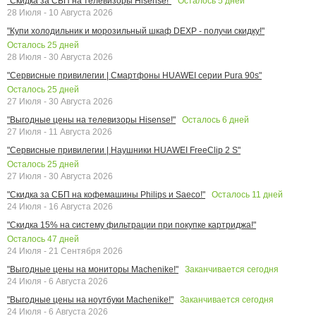
Осталось
5
дней
"Скидка за СБП на телевизоры Hisense!"
28 Июля - 10 Августа 2026
"Купи холодильник и морозильный шкаф DEXP - получи скидку!"
Осталось
25
дней
28 Июля - 30 Августа 2026
"Сервисные привилегии | Смартфоны HUAWEI серии Pura 90s"
Осталось
25
дней
27 Июля - 30 Августа 2026
Осталось
6
дней
"Выгодные цены на телевизоры Hisense!"
27 Июля - 11 Августа 2026
"Сервисные привилегии | Наушники HUAWEI FreeClip 2 S"
Осталось
25
дней
27 Июля - 30 Августа 2026
Осталось
11
дней
"Скидка за СБП на кофемашины Philips и Saeco!"
24 Июля - 16 Августа 2026
"Скидка 15% на систему фильтрации при покупке картриджа!"
Осталось
47
дней
24 Июля - 21 Сентября 2026
Заканчивается сегодня
"Выгодные цены на мониторы Machenike!"
24 Июля - 6 Августа 2026
Заканчивается сегодня
"Выгодные цены на ноутбуки Machenike!"
24 Июля - 6 Августа 2026