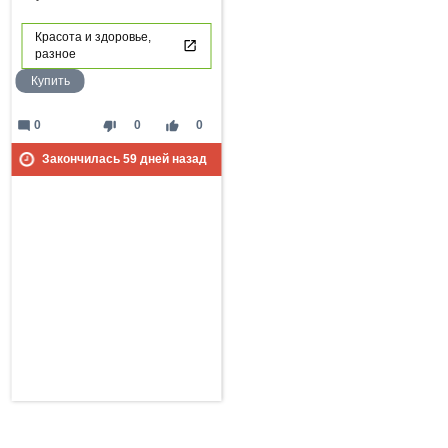
Красота и здоровье,
разное
Купить
mode_comment
thumb_down
thumb_up
0
0
0
Закончилась
59
дней назад