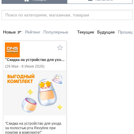
sort
Новые
Рейтинг
Популярные
Текущие
Будущие
Прошед
"Скидка на устройство для ухода за полостью рта Revyline при покупке в комплекте!"
(26 Мая - 8 Июня 2026)
"Скидка на устройство для ухода
за полостью рта Revyline при
покупке в комплекте!"