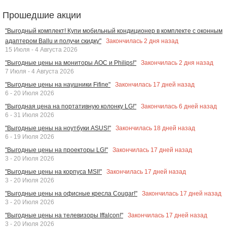
Прошедшие акции
"Выгодный комплект! Купи мобильный кондиционер в комплекте с оконным
Закончилась
2
дня назад
адаптером Ballu и получи скидку"
15 Июля - 4 Августа 2026
Закончилась
2
дня назад
"Выгодные цены на мониторы AOC и Philips!"
7 Июля - 4 Августа 2026
Закончилась
17
дней назад
"Выгодные цены на наушники Fifine"
6 - 20 Июля 2026
Закончилась
6
дней назад
"Выгодная цена на портативную колонку LG!"
6 - 31 Июля 2026
Закончилась
18
дней назад
"Выгодные цены на ноутбуки ASUS!"
6 - 19 Июля 2026
Закончилась
17
дней назад
"Выгодные цены на проекторы LG!"
3 - 20 Июля 2026
Закончилась
17
дней назад
"Выгодные цены на корпуса MSI!"
3 - 20 Июля 2026
Закончилась
17
дней назад
"Выгодные цены на офисные кресла Cougar!"
3 - 20 Июля 2026
Закончилась
17
дней назад
"Выгодные цены на телевизоры Iffalcon!"
3 - 20 Июля 2026