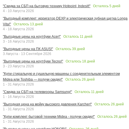
Осталось
5
дней
"Скидка за СБП на бытовую технику Hotpoint, Indesit!"
4 - 10 Августа 2026
"Выгодный комплект: ирригатор DEXP и электрическая зубная щетка Longa
Осталось
13
дней
Vita!"
4 - 18 Августа 2026
Осталось
11
дней
"Выгодные цены на ноутбуки Acer!"
3 - 16 Августа 2026
Осталось
39
дней
"Выгодные цены на ПК ASUS!"
3 Августа - 13 Сентября 2026
Осталось
18
дней
"Выгодные цены на ноутбуки Tecno!"
3 - 23 Августа 2026
"Купи стиральную и сушильную машины с соединительным элементом
Осталось
26
дней
Midea или Toshiba — получи скидку!"
1 - 31 Августа 2026
Осталось
11
дней
"Скидка за СБП на телевизоры Samsung!"
1 - 16 Августа 2026
Осталось
26
дней
"Выгодная цена на мойку высокого давления Karcher!"
1 - 31 Августа 2026
Осталось
26
дней
"Купи комплект бытовой техники Midea - получи скидку!"
1 - 31 Августа 2026
Осталось
26
дней
"Выгодные цены на ноутбуки HONOR!"