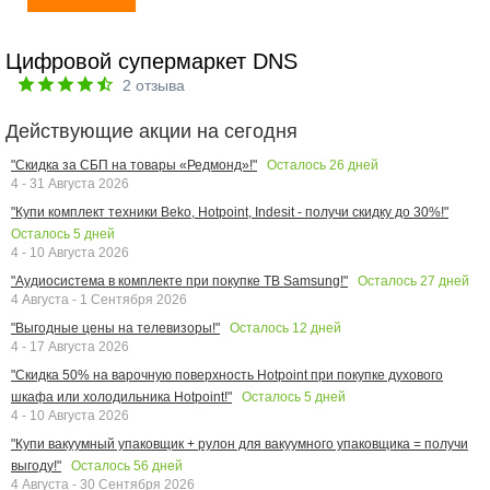
Цифровой супермаркет DNS
2
отзыва
Действующие акции на сегодня
Осталось
26
дней
"Скидка за СБП на товары «Редмонд»!"
4 - 31 Августа 2026
"Купи комплект техники Beko, Hotpoint, Indesit - получи скидку до 30%!"
Осталось
5
дней
4 - 10 Августа 2026
Осталось
27
дней
"Аудиосистема в комплекте при покупке ТВ Samsung!"
4 Августа - 1 Сентября 2026
Осталось
12
дней
"Выгодные цены на телевизоры!"
4 - 17 Августа 2026
"Скидка 50% на варочную поверхность Hotpoint при покупке духового
Осталось
5
дней
шкафа или холодильника Hotpoint!"
4 - 10 Августа 2026
"Купи вакуумный упаковщик + рулон для вакуумного упаковщика = получи
Осталось
56
дней
выгоду!"
4 Августа - 30 Сентября 2026