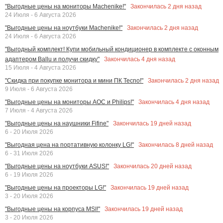
Закончилась
2
дня назад
"Выгодные цены на мониторы Machenike!"
24 Июля - 6 Августа 2026
Закончилась
2
дня назад
"Выгодные цены на ноутбуки Machenike!"
24 Июля - 6 Августа 2026
"Выгодный комплект! Купи мобильный кондиционер в комплекте с оконным
Закончилась
4
дня назад
адаптером Ballu и получи скидку"
15 Июля - 4 Августа 2026
Закончилась
2
дня назад
"Скидка при покупке монитора и мини ПК Tecno!"
9 Июля - 6 Августа 2026
Закончилась
4
дня назад
"Выгодные цены на мониторы AOC и Philips!"
7 Июля - 4 Августа 2026
Закончилась
19
дней назад
"Выгодные цены на наушники Fifine"
6 - 20 Июля 2026
Закончилась
8
дней назад
"Выгодная цена на портативную колонку LG!"
6 - 31 Июля 2026
Закончилась
20
дней назад
"Выгодные цены на ноутбуки ASUS!"
6 - 19 Июля 2026
Закончилась
19
дней назад
"Выгодные цены на проекторы LG!"
3 - 20 Июля 2026
Закончилась
19
дней назад
"Выгодные цены на корпуса MSI!"
3 - 20 Июля 2026