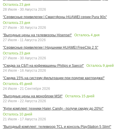
Осталось
23
дня
28 Июля - 30 Августа 2026
"Сервисные привилегии | Смартфоны HUAWEI серии Pura 90s"
Осталось
23
дня
27 Июля - 30 Августа 2026
Осталось
4
дня
"Выгодные цены на телевизоры Hisense!"
27 Июля - 11 Августа 2026
"Сервисные привилегии | Наушники HUAWEI FreeClip 2 S"
Осталось
23
дня
27 Июля - 30 Августа 2026
Осталось
9
дней
"Скидка за СБП на кофемашины Philips и Saeco!"
24 Июля - 16 Августа 2026
"Скидка 15% на систему фильтрации при покупке картриджа!"
Осталось
45
дней
24 Июля - 21 Сентября 2026
Осталось
15
дней
"Выгодные цены на моноблоки MSI!"
22 Июля - 22 Августа 2026
"Купи комплект техники Haier, Candy - получи скидку до 20%!"
Осталось
10
дней
21 Июля - 17 Августа 2026
"Выгодный комплект: телевизор TCL и консоль PlayStation 5 Slim!"