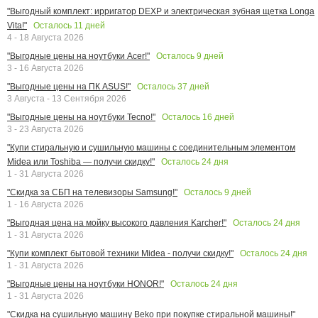
"Выгодный комплект: ирригатор DEXP и электрическая зубная щетка Longa
Осталось
11
дней
Vita!"
4 - 18 Августа 2026
Осталось
9
дней
"Выгодные цены на ноутбуки Acer!"
3 - 16 Августа 2026
Осталось
37
дней
"Выгодные цены на ПК ASUS!"
3 Августа - 13 Сентября 2026
Осталось
16
дней
"Выгодные цены на ноутбуки Tecno!"
3 - 23 Августа 2026
"Купи стиральную и сушильную машины с соединительным элементом
Осталось
24
дня
Midea или Toshiba — получи скидку!"
1 - 31 Августа 2026
Осталось
9
дней
"Скидка за СБП на телевизоры Samsung!"
1 - 16 Августа 2026
Осталось
24
дня
"Выгодная цена на мойку высокого давления Karcher!"
1 - 31 Августа 2026
Осталось
24
дня
"Купи комплект бытовой техники Midea - получи скидку!"
1 - 31 Августа 2026
Осталось
24
дня
"Выгодные цены на ноутбуки HONOR!"
1 - 31 Августа 2026
"Скидка на сушильную машину Beko при покупке стиральной машины!"