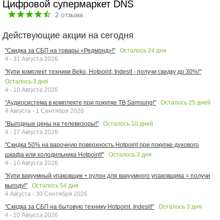
Цифровой супермаркет DNS
2
отзыва
Действующие акции на сегодня
Осталось
24
дня
"Скидка за СБП на товары «Редмонд»!"
4 - 31 Августа 2026
"Купи комплект техники Beko, Hotpoint, Indesit - получи скидку до 30%!"
Осталось
3
дня
4 - 10 Августа 2026
Осталось
25
дней
"Аудиосистема в комплекте при покупке ТВ Samsung!"
4 Августа - 1 Сентября 2026
Осталось
10
дней
"Выгодные цены на телевизоры!"
4 - 17 Августа 2026
"Скидка 50% на варочную поверхность Hotpoint при покупке духового
Осталось
3
дня
шкафа или холодильника Hotpoint!"
4 - 10 Августа 2026
"Купи вакуумный упаковщик + рулон для вакуумного упаковщика = получи
Осталось
54
дня
выгоду!"
4 Августа - 30 Сентября 2026
Осталось
3
дня
"Скидка за СБП на бытовую технику Hotpoint, Indesit!"
4 - 10 Августа 2026