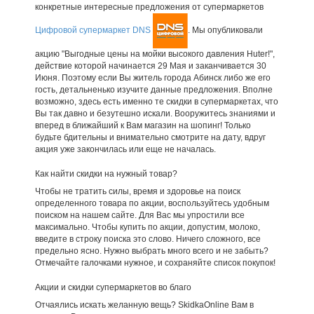
конкретные интересные предложения от супермаркетов
Цифровой супермаркет DNS
. Мы опубликовали
акцию "Выгодные цены на мойки высокого давления Huter!",
действие которой начинается 29 Мая и заканчивается 30
Июня. Поэтому если Вы житель города Абинск либо же его
гость, детальненько изучите данные предложения. Вполне
возможно, здесь есть именно те скидки в супермаркетах, что
Вы так давно и безутешно искали. Вооружитесь знаниями и
вперед в ближайший к Вам магазин на шопинг! Только
будьте бдительны и внимательно смотрите на дату, вдруг
акция уже закончилась или еще не началась.
Как найти скидки на нужный товар?
Чтобы не тратить силы, время и здоровье на поиск
определенного товара по акции, воспользуйтесь удобным
поиском на нашем сайте. Для Вас мы упростили все
максимально. Чтобы купить по акции, допустим, молоко,
введите в строку поиска это слово. Ничего сложного, все
предельно ясно. Нужно выбрать много всего и не забыть?
Отмечайте галочками нужное, и сохраняйте список покупок!
Акции и скидки супермаркетов во благо
Отчаялись искать желанную вещь? SkidkaOnline Вам в