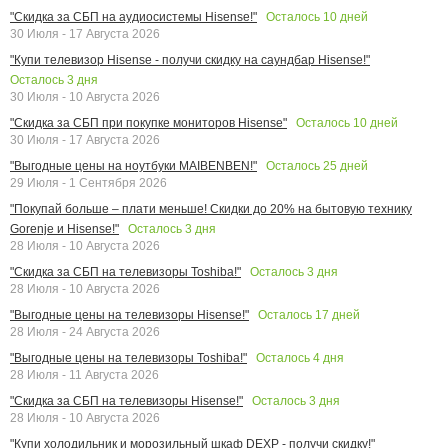
Осталось
10
дней
"Скидка за СБП на аудиосистемы Hisense!"
30 Июля - 17 Августа 2026
"Купи телевизор Hisense - получи скидку на саундбар Hisense!"
Осталось
3
дня
30 Июля - 10 Августа 2026
Осталось
10
дней
"Скидка за СБП при покупке мониторов Hisense"
30 Июля - 17 Августа 2026
Осталось
25
дней
"Выгодные цены на ноутбуки MAIBENBEN!"
29 Июля - 1 Сентября 2026
"Покупай больше – плати меньше! Скидки до 20% на бытовую технику
Осталось
3
дня
Gorenje и Hisense!"
28 Июля - 10 Августа 2026
Осталось
3
дня
"Скидка за СБП на телевизоры Toshiba!"
28 Июля - 10 Августа 2026
Осталось
17
дней
"Выгодные цены на телевизоры Hisense!"
28 Июля - 24 Августа 2026
Осталось
4
дня
"Выгодные цены на телевизоры Toshiba!"
28 Июля - 11 Августа 2026
Осталось
3
дня
"Скидка за СБП на телевизоры Hisense!"
28 Июля - 10 Августа 2026
"Купи холодильник и морозильный шкаф DEXP - получи скидку!"