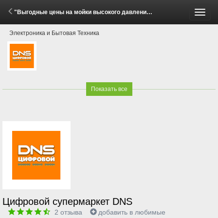
"Выгодные цены на мойки высокого давления Huter!" (29 Мая - 30 Июня 2026)
Пере
Электроника и Бытовая Техника
меню
Показать все
Цифровой супермаркет DNS
2
отзыва
добавить в любимые