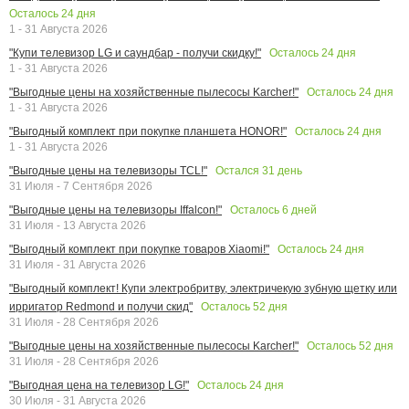
Осталось
24
дня
1 - 31 Августа 2026
Осталось
24
дня
"Купи телевизор LG и саундбар - получи скидку!"
1 - 31 Августа 2026
Осталось
24
дня
"Выгодные цены на хозяйственные пылесосы Karcher!"
1 - 31 Августа 2026
Осталось
24
дня
"Выгодный комплект при покупке планшета HONOR!"
1 - 31 Августа 2026
Остался
31
день
"Выгодные цены на телевизоры TCL!"
31 Июля - 7 Сентября 2026
Осталось
6
дней
"Выгодные цены на телевизоры Iffalcon!"
31 Июля - 13 Августа 2026
Осталось
24
дня
"Выгодный комплект при покупке товаров Xiaomi!"
31 Июля - 31 Августа 2026
"Выгодный комплект! Купи электробритву, электричекую зубную щетку или
Осталось
52
дня
ирригатор Redmond и получи скид"
31 Июля - 28 Сентября 2026
Осталось
52
дня
"Выгодные цены на хозяйственные пылесосы Karcher!"
31 Июля - 28 Сентября 2026
Осталось
24
дня
"Выгодная цена на телевизор LG!"
30 Июля - 31 Августа 2026