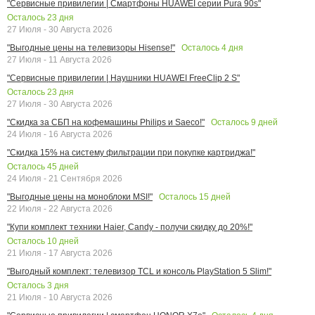
"Сервисные привилегии | Смартфоны HUAWEI серии Pura 90s"
Осталось
23
дня
27 Июля - 30 Августа 2026
Осталось
4
дня
"Выгодные цены на телевизоры Hisense!"
27 Июля - 11 Августа 2026
"Сервисные привилегии | Наушники HUAWEI FreeClip 2 S"
Осталось
23
дня
27 Июля - 30 Августа 2026
Осталось
9
дней
"Скидка за СБП на кофемашины Philips и Saeco!"
24 Июля - 16 Августа 2026
"Скидка 15% на систему фильтрации при покупке картриджа!"
Осталось
45
дней
24 Июля - 21 Сентября 2026
Осталось
15
дней
"Выгодные цены на моноблоки MSI!"
22 Июля - 22 Августа 2026
"Купи комплект техники Haier, Candy - получи скидку до 20%!"
Осталось
10
дней
21 Июля - 17 Августа 2026
"Выгодный комплект: телевизор TCL и консоль PlayStation 5 Slim!"
Осталось
3
дня
21 Июля - 10 Августа 2026