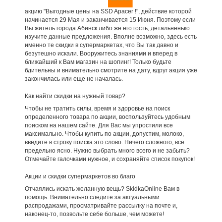
акцию "Выгодные цены на SSD Apacer !", действие которой
начинается 29 Мая и заканчивается 15 Июня. Поэтому если
Вы житель города Абинск либо же его гость, детальненько
изучите данные предложения. Вполне возможно, здесь есть
именно те скидки в супермаркетах, что Вы так давно и
безутешно искали. Вооружитесь знаниями и вперед в
ближайший к Вам магазин на шопинг! Только будьте
бдительны и внимательно смотрите на дату, вдруг акция уже
закончилась или еще не началась.
Как найти скидки на нужный товар?
Чтобы не тратить силы, время и здоровье на поиск
определенного товара по акции, воспользуйтесь удобным
поиском на нашем сайте. Для Вас мы упростили все
максимально. Чтобы купить по акции, допустим, молоко,
введите в строку поиска это слово. Ничего сложного, все
предельно ясно. Нужно выбрать много всего и не забыть?
Отмечайте галочками нужное, и сохраняйте список покупок!
Акции и скидки супермаркетов во благо
Отчаялись искать желанную вещь? SkidkaOnline Вам в
помощь. Внимательно следите за актуальными
распродажами, просматривайте рассылку на почте и,
наконец-то, позвольте себе больше, чем можете!