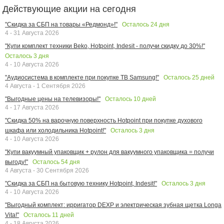
Действующие акции на сегодня
Осталось
24
дня
"Скидка за СБП на товары «Редмонд»!"
4 - 31 Августа 2026
"Купи комплект техники Beko, Hotpoint, Indesit - получи скидку до 30%!"
Осталось
3
дня
4 - 10 Августа 2026
Осталось
25
дней
"Аудиосистема в комплекте при покупке ТВ Samsung!"
4 Августа - 1 Сентября 2026
Осталось
10
дней
"Выгодные цены на телевизоры!"
4 - 17 Августа 2026
"Скидка 50% на варочную поверхность Hotpoint при покупке духового
Осталось
3
дня
шкафа или холодильника Hotpoint!"
4 - 10 Августа 2026
"Купи вакуумный упаковщик + рулон для вакуумного упаковщика = получи
Осталось
54
дня
выгоду!"
4 Августа - 30 Сентября 2026
Осталось
3
дня
"Скидка за СБП на бытовую технику Hotpoint, Indesit!"
4 - 10 Августа 2026
"Выгодный комплект: ирригатор DEXP и электрическая зубная щетка Longa
Осталось
11
дней
Vita!"
4 - 18 Августа 2026