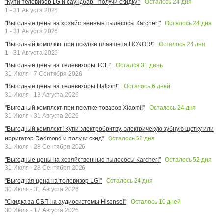
Осталось
24
дня
"Купи телевизор LG и саундбар - получи скидку!"
1 - 31 Августа 2026
Осталось
24
дня
"Выгодные цены на хозяйственные пылесосы Karcher!"
1 - 31 Августа 2026
Осталось
24
дня
"Выгодный комплект при покупке планшета HONOR!"
1 - 31 Августа 2026
Остался
31
день
"Выгодные цены на телевизоры TCL!"
31 Июля - 7 Сентября 2026
Осталось
6
дней
"Выгодные цены на телевизоры Iffalcon!"
31 Июля - 13 Августа 2026
Осталось
24
дня
"Выгодный комплект при покупке товаров Xiaomi!"
31 Июля - 31 Августа 2026
"Выгодный комплект! Купи электробритву, электричекую зубную щетку или
Осталось
52
дня
ирригатор Redmond и получи скид"
31 Июля - 28 Сентября 2026
Осталось
52
дня
"Выгодные цены на хозяйственные пылесосы Karcher!"
31 Июля - 28 Сентября 2026
Осталось
24
дня
"Выгодная цена на телевизор LG!"
30 Июля - 31 Августа 2026
Осталось
10
дней
"Скидка за СБП на аудиосистемы Hisense!"
30 Июля - 17 Августа 2026