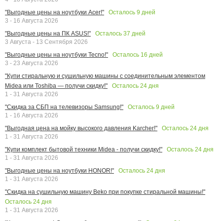
Осталось
9
дней
"Выгодные цены на ноутбуки Acer!"
3 - 16 Августа 2026
Осталось
37
дней
"Выгодные цены на ПК ASUS!"
3 Августа - 13 Сентября 2026
Осталось
16
дней
"Выгодные цены на ноутбуки Tecno!"
3 - 23 Августа 2026
"Купи стиральную и сушильную машины с соединительным элементом
Осталось
24
дня
Midea или Toshiba — получи скидку!"
1 - 31 Августа 2026
Осталось
9
дней
"Скидка за СБП на телевизоры Samsung!"
1 - 16 Августа 2026
Осталось
24
дня
"Выгодная цена на мойку высокого давления Karcher!"
1 - 31 Августа 2026
Осталось
24
дня
"Купи комплект бытовой техники Midea - получи скидку!"
1 - 31 Августа 2026
Осталось
24
дня
"Выгодные цены на ноутбуки HONOR!"
1 - 31 Августа 2026
"Скидка на сушильную машину Beko при покупке стиральной машины!"
Осталось
24
дня
1 - 31 Августа 2026