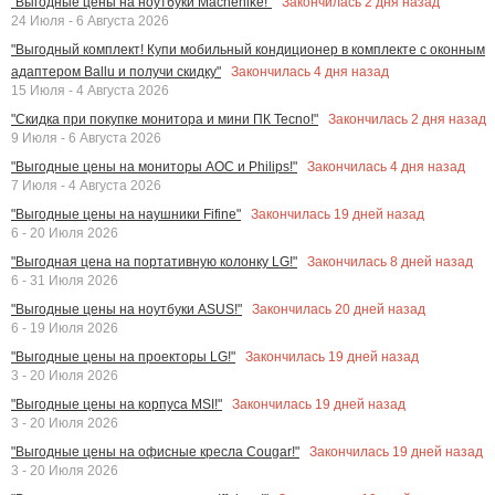
Закончилась
2
дня назад
"Выгодные цены на ноутбуки Machenike!"
24 Июля - 6 Августа 2026
"Выгодный комплект! Купи мобильный кондиционер в комплекте с оконным
Закончилась
4
дня назад
адаптером Ballu и получи скидку"
15 Июля - 4 Августа 2026
Закончилась
2
дня назад
"Скидка при покупке монитора и мини ПК Tecno!"
9 Июля - 6 Августа 2026
Закончилась
4
дня назад
"Выгодные цены на мониторы AOC и Philips!"
7 Июля - 4 Августа 2026
Закончилась
19
дней назад
"Выгодные цены на наушники Fifine"
6 - 20 Июля 2026
Закончилась
8
дней назад
"Выгодная цена на портативную колонку LG!"
6 - 31 Июля 2026
Закончилась
20
дней назад
"Выгодные цены на ноутбуки ASUS!"
6 - 19 Июля 2026
Закончилась
19
дней назад
"Выгодные цены на проекторы LG!"
3 - 20 Июля 2026
Закончилась
19
дней назад
"Выгодные цены на корпуса MSI!"
3 - 20 Июля 2026
Закончилась
19
дней назад
"Выгодные цены на офисные кресла Cougar!"
3 - 20 Июля 2026