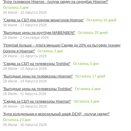
"Купи телевизор Hisense - получи скидку на саундбар Hisense!"
Осталось
3
дня
30 Июля - 10 Августа 2026
Осталось
10
дней
"Скидка за СБП при покупке мониторов Hisense"
30 Июля - 17 Августа 2026
Осталось
25
дней
"Выгодные цены на ноутбуки MAIBENBEN!"
29 Июля - 1 Сентября 2026
"Покупай больше – плати меньше! Скидки до 20% на бытовую технику
Осталось
3
дня
Gorenje и Hisense!"
28 Июля - 10 Августа 2026
Осталось
3
дня
"Скидка за СБП на телевизоры Toshiba!"
28 Июля - 10 Августа 2026
Осталось
17
дней
"Выгодные цены на телевизоры Hisense!"
28 Июля - 24 Августа 2026
Осталось
4
дня
"Выгодные цены на телевизоры Toshiba!"
28 Июля - 11 Августа 2026
Осталось
3
дня
"Скидка за СБП на телевизоры Hisense!"
28 Июля - 10 Августа 2026
"Купи холодильник и морозильный шкаф DEXP - получи скидку!"
Осталось
23
дня
28 Июля - 30 Августа 2026