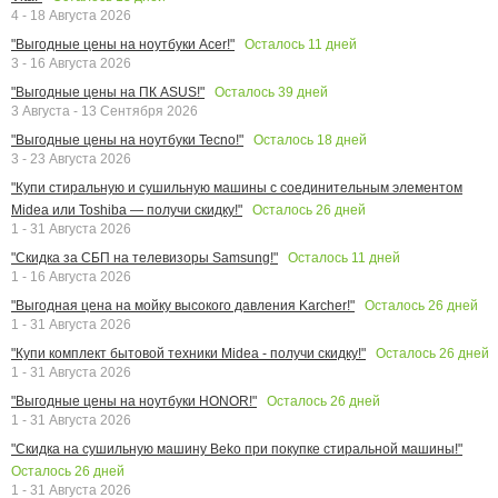
4 - 18 Августа 2026
Осталось
11
дней
"Выгодные цены на ноутбуки Acer!"
3 - 16 Августа 2026
Осталось
39
дней
"Выгодные цены на ПК ASUS!"
3 Августа - 13 Сентября 2026
Осталось
18
дней
"Выгодные цены на ноутбуки Tecno!"
3 - 23 Августа 2026
"Купи стиральную и сушильную машины с соединительным элементом
Осталось
26
дней
Midea или Toshiba — получи скидку!"
1 - 31 Августа 2026
Осталось
11
дней
"Скидка за СБП на телевизоры Samsung!"
1 - 16 Августа 2026
Осталось
26
дней
"Выгодная цена на мойку высокого давления Karcher!"
1 - 31 Августа 2026
Осталось
26
дней
"Купи комплект бытовой техники Midea - получи скидку!"
1 - 31 Августа 2026
Осталось
26
дней
"Выгодные цены на ноутбуки HONOR!"
1 - 31 Августа 2026
"Скидка на сушильную машину Beko при покупке стиральной машины!"
Осталось
26
дней
1 - 31 Августа 2026