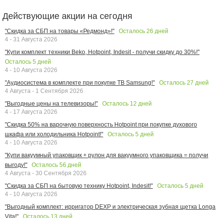
Действующие акции на сегодня
Осталось
26
дней
"Скидка за СБП на товары «Редмонд»!"
4 - 31 Августа 2026
"Купи комплект техники Beko, Hotpoint, Indesit - получи скидку до 30%!"
Осталось
5
дней
4 - 10 Августа 2026
Осталось
27
дней
"Аудиосистема в комплекте при покупке ТВ Samsung!"
4 Августа - 1 Сентября 2026
Осталось
12
дней
"Выгодные цены на телевизоры!"
4 - 17 Августа 2026
"Скидка 50% на варочную поверхность Hotpoint при покупке духового
Осталось
5
дней
шкафа или холодильника Hotpoint!"
4 - 10 Августа 2026
"Купи вакуумный упаковщик + рулон для вакуумного упаковщика = получи
Осталось
56
дней
выгоду!"
4 Августа - 30 Сентября 2026
Осталось
5
дней
"Скидка за СБП на бытовую технику Hotpoint, Indesit!"
4 - 10 Августа 2026
"Выгодный комплект: ирригатор DEXP и электрическая зубная щетка Longa
Осталось
13
дней
Vita!"