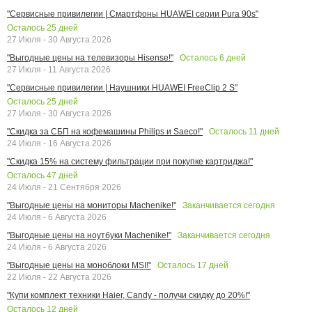
"Сервисные привилегии | Смартфоны HUAWEI серии Pura 90s"
Осталось
25
дней
27 Июля - 30 Августа 2026
Осталось
6
дней
"Выгодные цены на телевизоры Hisense!"
27 Июля - 11 Августа 2026
"Сервисные привилегии | Наушники HUAWEI FreeClip 2 S"
Осталось
25
дней
27 Июля - 30 Августа 2026
Осталось
11
дней
"Скидка за СБП на кофемашины Philips и Saeco!"
24 Июля - 16 Августа 2026
"Скидка 15% на систему фильтрации при покупке картриджа!"
Осталось
47
дней
24 Июля - 21 Сентября 2026
Заканчивается сегодня
"Выгодные цены на мониторы Machenike!"
24 Июля - 6 Августа 2026
Заканчивается сегодня
"Выгодные цены на ноутбуки Machenike!"
24 Июля - 6 Августа 2026
Осталось
17
дней
"Выгодные цены на моноблоки MSI!"
22 Июля - 22 Августа 2026
"Купи комплект техники Haier, Candy - получи скидку до 20%!"
Осталось
12
дней