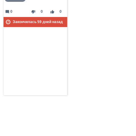
mode_comment
thumb_down
thumb_up
0
0
0
Закончилась
59
дней назад