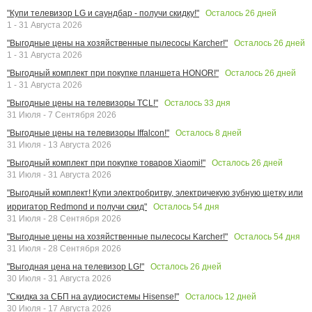
Осталось
26
дней
"Купи телевизор LG и саундбар - получи скидку!"
1 - 31 Августа 2026
Осталось
26
дней
"Выгодные цены на хозяйственные пылесосы Karcher!"
1 - 31 Августа 2026
Осталось
26
дней
"Выгодный комплект при покупке планшета HONOR!"
1 - 31 Августа 2026
Осталось
33
дня
"Выгодные цены на телевизоры TCL!"
31 Июля - 7 Сентября 2026
Осталось
8
дней
"Выгодные цены на телевизоры Iffalcon!"
31 Июля - 13 Августа 2026
Осталось
26
дней
"Выгодный комплект при покупке товаров Xiaomi!"
31 Июля - 31 Августа 2026
"Выгодный комплект! Купи электробритву, электричекую зубную щетку или
Осталось
54
дня
ирригатор Redmond и получи скид"
31 Июля - 28 Сентября 2026
Осталось
54
дня
"Выгодные цены на хозяйственные пылесосы Karcher!"
31 Июля - 28 Сентября 2026
Осталось
26
дней
"Выгодная цена на телевизор LG!"
30 Июля - 31 Августа 2026
Осталось
12
дней
"Скидка за СБП на аудиосистемы Hisense!"
30 Июля - 17 Августа 2026