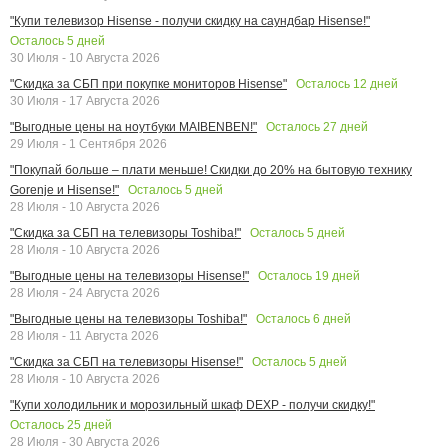
"Купи телевизор Hisense - получи скидку на саундбар Hisense!"
Осталось
5
дней
30 Июля - 10 Августа 2026
Осталось
12
дней
"Скидка за СБП при покупке мониторов Hisense"
30 Июля - 17 Августа 2026
Осталось
27
дней
"Выгодные цены на ноутбуки MAIBENBEN!"
29 Июля - 1 Сентября 2026
"Покупай больше – плати меньше! Скидки до 20% на бытовую технику
Осталось
5
дней
Gorenje и Hisense!"
28 Июля - 10 Августа 2026
Осталось
5
дней
"Скидка за СБП на телевизоры Toshiba!"
28 Июля - 10 Августа 2026
Осталось
19
дней
"Выгодные цены на телевизоры Hisense!"
28 Июля - 24 Августа 2026
Осталось
6
дней
"Выгодные цены на телевизоры Toshiba!"
28 Июля - 11 Августа 2026
Осталось
5
дней
"Скидка за СБП на телевизоры Hisense!"
28 Июля - 10 Августа 2026
"Купи холодильник и морозильный шкаф DEXP - получи скидку!"
Осталось
25
дней
28 Июля - 30 Августа 2026