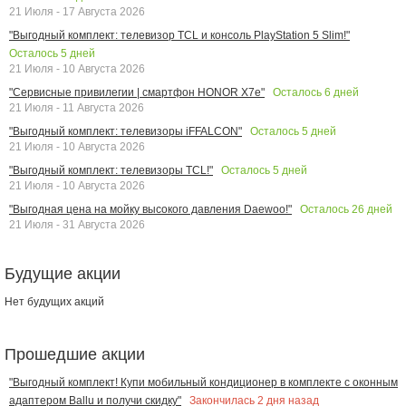
21 Июля - 17 Августа 2026
"Выгодный комплект: телевизор TCL и консоль PlayStation 5 Slim!"
Осталось
5
дней
21 Июля - 10 Августа 2026
Осталось
6
дней
"Сервисные привилегии | смартфон HONOR X7e"
21 Июля - 11 Августа 2026
Осталось
5
дней
"Выгодный комплект: телевизоры iFFALCON"
21 Июля - 10 Августа 2026
Осталось
5
дней
"Выгодный комплект: телевизоры TCL!"
21 Июля - 10 Августа 2026
Осталось
26
дней
"Выгодная цена на мойку высокого давления Daewoo!"
21 Июля - 31 Августа 2026
Будущие акции
Нет будущих акций
Прошедшие акции
"Выгодный комплект! Купи мобильный кондиционер в комплекте с оконным
Закончилась
2
дня назад
адаптером Ballu и получи скидку"