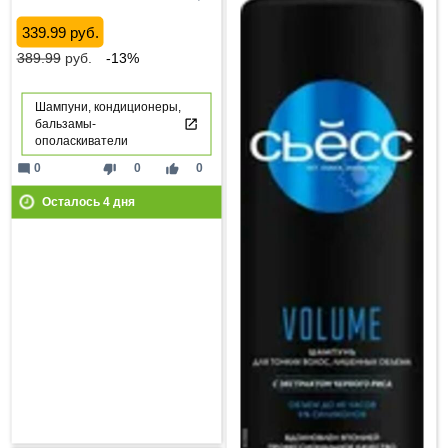
339.99 руб.
389.99
руб.
-13%
Шампуни, кондиционеры,
бальзамы-
ополаскиватели
mode_comment
thumb_down
thumb_up
0
0
0
Осталось
4
дня