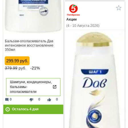
Акции
(4 - 10 Августа 2026)
Бальзам-ополаскиватель Дав
интенсивное восстановление
350мл
299.99 руб.
379.99
руб.
-21%
Шампуни, кондиционеры,
бальзамы-
ополаскиватели
mode_comment
thumb_down
thumb_up
0
0
0
Осталось
4
дня