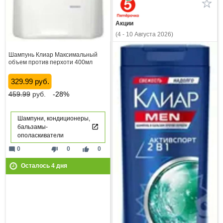
Акции
(4 - 10 Августа 2026)
Шампунь Клиар Максимальный
объем против перхоти 400мл
329.99 руб.
459.99
руб.
-28%
Шампуни, кондиционеры,
бальзамы-
ополаскиватели
mode_comment
thumb_down
thumb_up
0
0
0
Осталось
4
дня