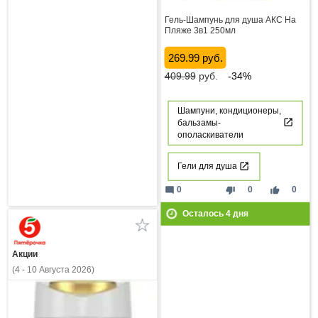
Гель-Шампунь для душа АКС На
Пляже 3в1 250мл
269.99 руб.
409.99
руб.
-34%
Шампуни, кондиционеры,
бальзамы-
ополаскиватели
Гели для душа
mode_comment
thumb_down
thumb_up
0
0
0
Осталось
4
дня
Акции
(4 - 10 Августа 2026)