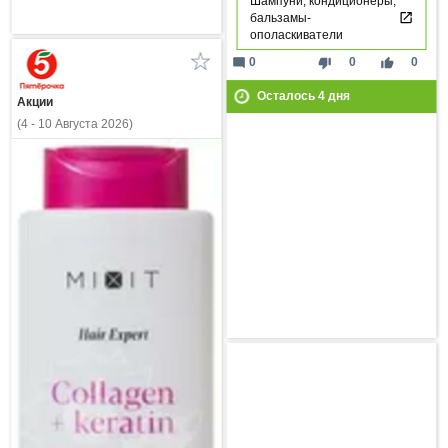
Шампуни, кондиционеры,
бальзамы-
ополаскиватели
mode_comment
thumb_down
thumb_up
0
0
0
Осталось
4
дня
Акции
(4 - 10 Августа 2026)