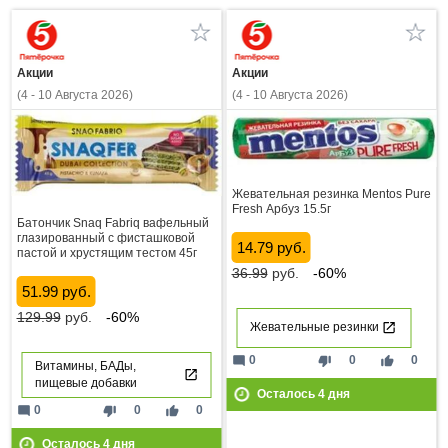
Акции
Акции
(4 - 10 Августа 2026)
(4 - 10 Августа 2026)
Жевательная резинка Mentos Pure
Fresh Арбуз 15.5г
Батончик Snaq Fabriq вафельный
глазированный с фисташковой
14.79 руб.
пастой и хрустящим тестом 45г
36.99
руб.
-60%
51.99 руб.
129.99
руб.
-60%
Жевательные резинки
mode_comment
thumb_down
thumb_up
0
0
0
Витамины, БАДы,
пищевые добавки
Осталось
4
дня
mode_comment
thumb_down
thumb_up
0
0
0
Осталось
4
дня