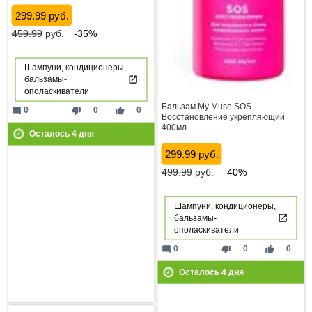
299.99 руб.
459.99
руб.
-35%
Шампуни, кондиционеры,
бальзамы-
ополаскиватели
Бальзам My Muse SOS-
mode_comment
thumb_down
thumb_up
0
0
0
Восстановление укрепляющий
400мл
Осталось
4
дня
299.99 руб.
499.99
руб.
-40%
Шампуни, кондиционеры,
бальзамы-
ополаскиватели
mode_comment
thumb_down
thumb_up
0
0
0
Осталось
4
дня