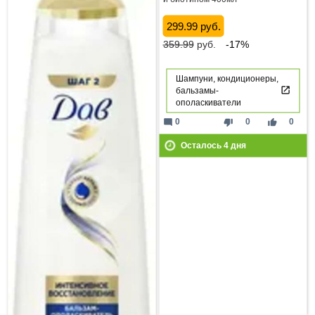
299.99 руб.
359.99
руб.
-17%
Шампуни, кондиционеры,
бальзамы-
ополаскиватели
mode_comment
thumb_down
thumb_up
0
0
0
Осталось
4
дня