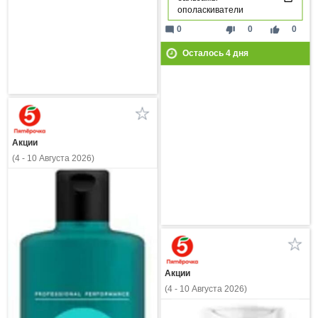
ополаскиватели
mode_comment
thumb_down
thumb_up
0
0
0
Осталось
4
дня
Акции
(4 - 10 Августа 2026)
Акции
(4 - 10 Августа 2026)