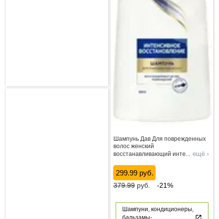
Шампунь Дав Для поврежденных
волос женский
ещё ›
восстанавливающий инте
...
299.99 руб.
379.99
руб.
-21%
Шампуни, кондиционеры,
бальзамы-