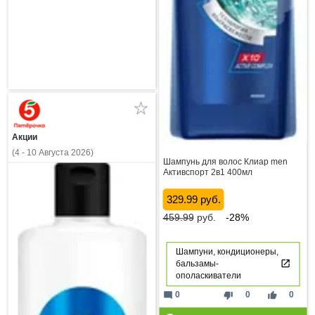
Акции
(4 - 10 Августа 2026)
Шампунь для волос Клиар men
Активспорт 2в1 400мл
329.99 руб.
459.99
руб.
-28%
Шампуни, кондиционеры,
бальзамы-
ополаскиватели
mode_comment
thumb_down
thumb_up
0
0
0