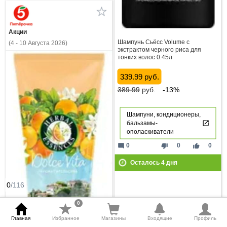
Акции
Шампунь Сьёсс Volume с
(4 - 10 Августа 2026)
экстрактом черного риса для
тонких волос 0.45л
339.99 руб.
389.99
руб.
-13%
Шампуни, кондиционеры,
бальзамы-
ополаскиватели
mode_comment
thumb_down
thumb_up
0
0
0
Осталось
4
дня
0
/116
0
Главная
Избранное
Магазины
Входящие
Профиль