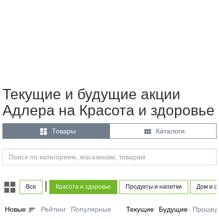
Текущие и будущие акции
Адлера на Красота и здоровье


Товары
Каталоги
|
Все
Красота и здоровье
Продукты и напитки
Дом и с
sort
Новые
Рейтинг
Популярные
Текущие
Будущие
Прошед