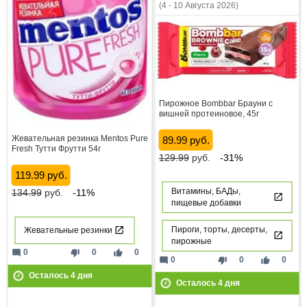
(4 - 10 Августа 2026)
Пирожное Bombbar Брауни с
вишней протеиновое, 45г
Жевательная резинка Mentos Pure
89.99 руб.
Fresh Тутти Фрутти 54г
129.99
руб.
-31%
119.99 руб.
Витамины, БАДы,
134.99
руб.
-11%
пищевые добавки
Пироги, торты, десерты,
Жевательные резинки
пирожные
mode_comment
thumb_down
thumb_up
0
0
0
mode_comment
thumb_down
thumb_up
0
0
0
Осталось
4
дня
Осталось
4
дня