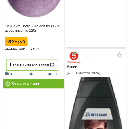
Бомбочка Body & Up для ванны в
ассортименте 120г
69.99 руб.
109.99
руб.
-36%
Пены и соли для ванны
Акции
(4 - 10 Августа 2026)
mode_comment
thumb_down
thumb_up
0
0
0
Осталось
4
дня