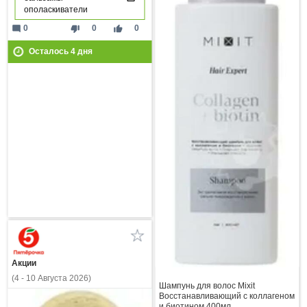
ополаскиватели
mode_comment
thumb_down
thumb_up
0
0
0
Осталось
4
дня
Акции
(4 - 10 Августа 2026)
Шампунь для волос Mixit
Восстанавливающий с коллагеном
и биотином 400мл