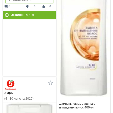
mode_comment
thumb_down
thumb_up
0
0
0
Осталось
4
дня
Акции
(4 - 10 Августа 2026)
Шампунь Клиар защита от
выпадения волос 400мл