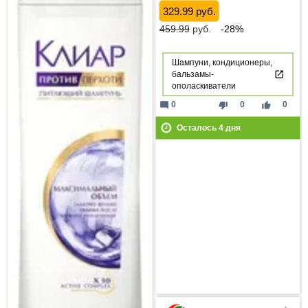
329.99 руб.
459.99
руб.
-28%
Шампуни, кондиционеры,
бальзамы-
ополаскиватели
mode_comment
thumb_down
thumb_up
0
0
0
Осталось
4
дня