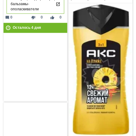
бальзамы-
ополаскиватели
mode_comment
thumb_down
thumb_up
0
0
0
Осталось
4
дня