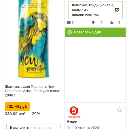
Шампуни, кондиционеры,
бальзамы-
ополаскиватели
mode_comment
thumb_down
thumb_up
0
0
0
Осталось
4
дня
Шампунь сухой Прелесть New
Generation Active Fresh для волос
200мл
239.99 руб.
339.99
руб.
-29%
Акции
(4 - 10 Августа 2026)
Шампуни, кондиционеры,