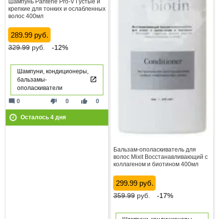
Шампунь Pantene Pro-V Густые и
крепкие для тонких и ослабленных
волос 400мл
289.99 руб.
329.99
руб.
-12%
Шампуни, кондиционеры,
бальзамы-
ополаскиватели
mode_comment
thumb_down
thumb_up
0
0
0
Осталось
4
дня
Бальзам-ополаскиватель для
волос Mixit Восстанавливающий с
коллагеном и биотином 400мл
299.99 руб.
359.99
руб.
-17%