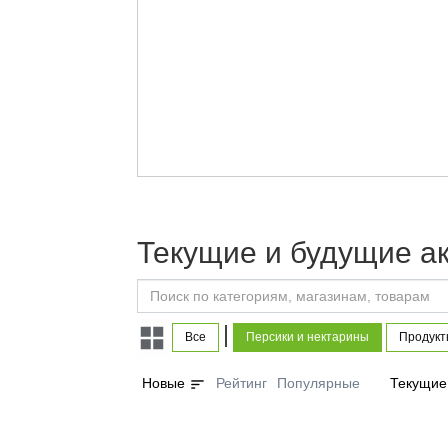
Текущие и будущие а
|
Все
Персики и нектарины
Продукт
sort
Новые
Рейтинг
Популярные
Текущие