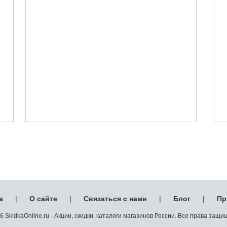
а
|
О сайте
|
Связаться с нами
|
Блог
|
Пр
 SkidkaOnline.ru - Акции, скидки, каталоги магазинов России. Все права защ