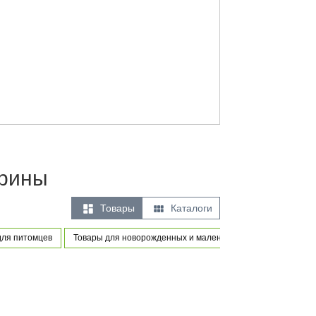
арины


Товары
Каталоги
для питомцев
Товары для новорожденных и маленьких детей
Игры и