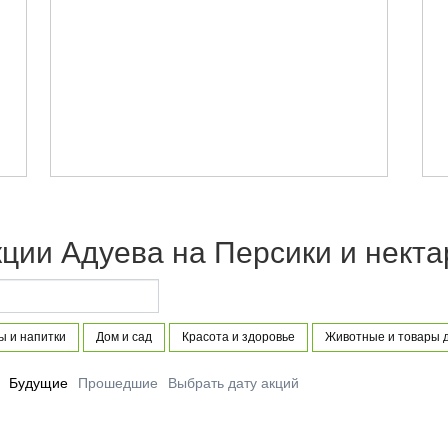
кции Адуева на Персики и нект
ы и напитки
Дом и сад
Красота и здоровье
Животные и товары 
Будущие
Прошедшие
Выбрать дату акций