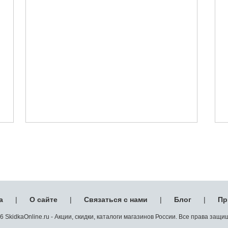
а
|
О сайте
|
Связаться с нами
|
Блог
|
Пр
 SkidkaOnline.ru - Акции, скидки, каталоги магазинов России. Все права защ