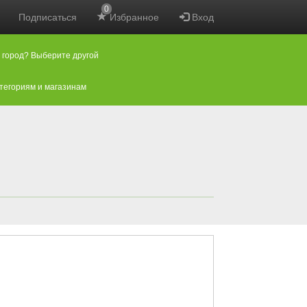
0
Подписаться
Избранное
Вход
 город? Выберите другой
атегориям и магазинам