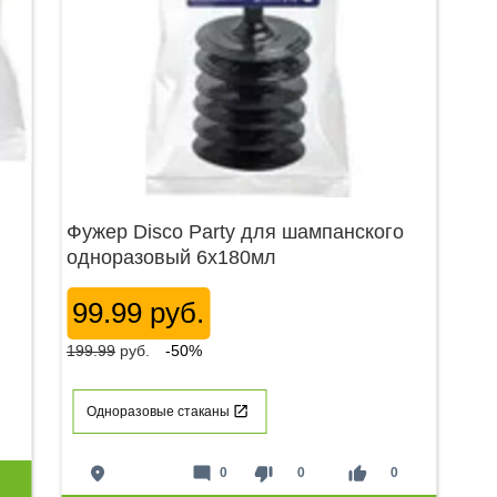
Фужер Disco Party для шампанского
одноразовый 6х180мл
99.99 руб.
199.99
руб.
-50%
Одноразовые стаканы
place
mode_comment
thumb_down
thumb_up
0
0
0