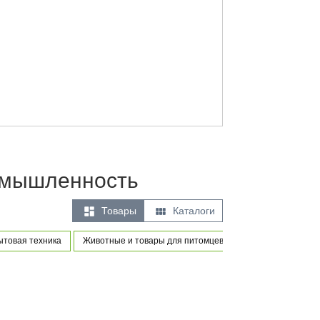
ромышленность


Товары
Каталоги
ытовая техника
Животные и товары для питомцев
Товары для новор