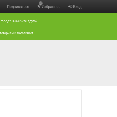
0
Подписаться
Избранное
Вход
 город? Выберите другой
атегориям и магазинам