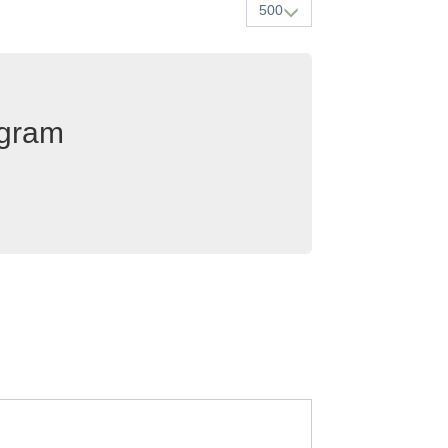
500
egram