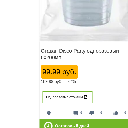
Стакан Disco Party одноразовый
6х200мл
99.99 руб.
189.99
руб.
-47%
Одноразовые стаканы
place
mode_comment
thumb_down
thumb_up
0
0
0
Осталось
5
дней