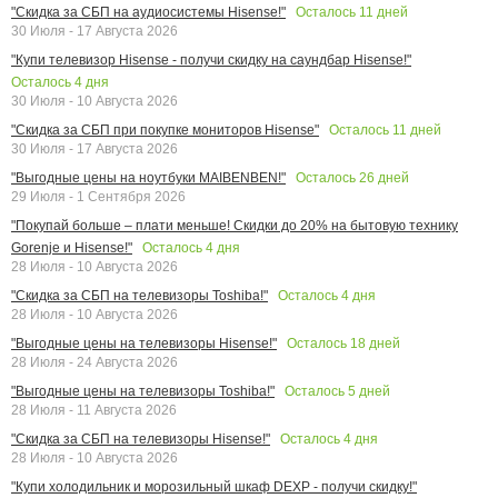
Осталось
11
дней
"Скидка за СБП на аудиосистемы Hisense!"
30 Июля - 17 Августа 2026
"Купи телевизор Hisense - получи скидку на саундбар Hisense!"
Осталось
4
дня
30 Июля - 10 Августа 2026
Осталось
11
дней
"Скидка за СБП при покупке мониторов Hisense"
30 Июля - 17 Августа 2026
Осталось
26
дней
"Выгодные цены на ноутбуки MAIBENBEN!"
29 Июля - 1 Сентября 2026
"Покупай больше – плати меньше! Скидки до 20% на бытовую технику
Осталось
4
дня
Gorenje и Hisense!"
28 Июля - 10 Августа 2026
Осталось
4
дня
"Скидка за СБП на телевизоры Toshiba!"
28 Июля - 10 Августа 2026
Осталось
18
дней
"Выгодные цены на телевизоры Hisense!"
28 Июля - 24 Августа 2026
Осталось
5
дней
"Выгодные цены на телевизоры Toshiba!"
28 Июля - 11 Августа 2026
Осталось
4
дня
"Скидка за СБП на телевизоры Hisense!"
28 Июля - 10 Августа 2026
"Купи холодильник и морозильный шкаф DEXP - получи скидку!"