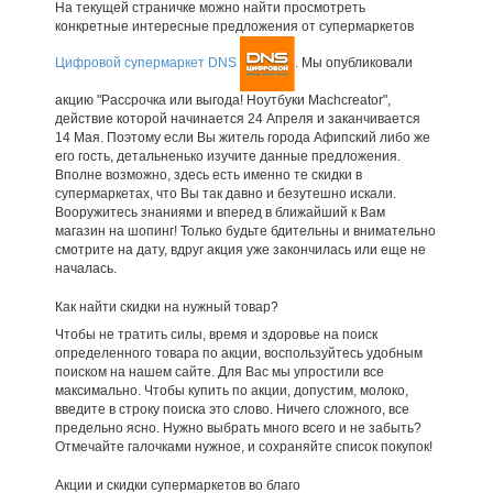
На текущей страничке можно найти просмотреть
конкретные интересные предложения от супермаркетов
Цифровой супермаркет DNS
. Мы опубликовали
акцию "Рассрочка или выгода! Ноутбуки Machcreator",
действие которой начинается 24 Апреля и заканчивается
14 Мая. Поэтому если Вы житель города Афипский либо же
его гость, детальненько изучите данные предложения.
Вполне возможно, здесь есть именно те скидки в
супермаркетах, что Вы так давно и безутешно искали.
Вооружитесь знаниями и вперед в ближайший к Вам
магазин на шопинг! Только будьте бдительны и внимательно
смотрите на дату, вдруг акция уже закончилась или еще не
началась.
Как найти скидки на нужный товар?
Чтобы не тратить силы, время и здоровье на поиск
определенного товара по акции, воспользуйтесь удобным
поиском на нашем сайте. Для Вас мы упростили все
максимально. Чтобы купить по акции, допустим, молоко,
введите в строку поиска это слово. Ничего сложного, все
предельно ясно. Нужно выбрать много всего и не забыть?
Отмечайте галочками нужное, и сохраняйте список покупок!
Акции и скидки супермаркетов во благо