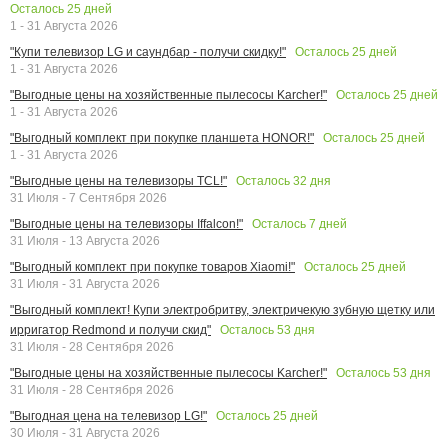
Осталось
25
дней
1 - 31 Августа 2026
Осталось
25
дней
"Купи телевизор LG и саундбар - получи скидку!"
1 - 31 Августа 2026
Осталось
25
дней
"Выгодные цены на хозяйственные пылесосы Karcher!"
1 - 31 Августа 2026
Осталось
25
дней
"Выгодный комплект при покупке планшета HONOR!"
1 - 31 Августа 2026
Осталось
32
дня
"Выгодные цены на телевизоры TCL!"
31 Июля - 7 Сентября 2026
Осталось
7
дней
"Выгодные цены на телевизоры Iffalcon!"
31 Июля - 13 Августа 2026
Осталось
25
дней
"Выгодный комплект при покупке товаров Xiaomi!"
31 Июля - 31 Августа 2026
"Выгодный комплект! Купи электробритву, электричекую зубную щетку или
Осталось
53
дня
ирригатор Redmond и получи скид"
31 Июля - 28 Сентября 2026
Осталось
53
дня
"Выгодные цены на хозяйственные пылесосы Karcher!"
31 Июля - 28 Сентября 2026
Осталось
25
дней
"Выгодная цена на телевизор LG!"
30 Июля - 31 Августа 2026