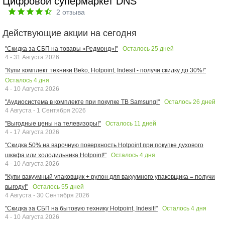
Цифровой супермаркет DNS
2
отзыва
Действующие акции на сегодня
Осталось
25
дней
"Скидка за СБП на товары «Редмонд»!"
4 - 31 Августа 2026
"Купи комплект техники Beko, Hotpoint, Indesit - получи скидку до 30%!"
Осталось
4
дня
4 - 10 Августа 2026
Осталось
26
дней
"Аудиосистема в комплекте при покупке ТВ Samsung!"
4 Августа - 1 Сентября 2026
Осталось
11
дней
"Выгодные цены на телевизоры!"
4 - 17 Августа 2026
"Скидка 50% на варочную поверхность Hotpoint при покупке духового
Осталось
4
дня
шкафа или холодильника Hotpoint!"
4 - 10 Августа 2026
"Купи вакуумный упаковщик + рулон для вакуумного упаковщика = получи
Осталось
55
дней
выгоду!"
4 Августа - 30 Сентября 2026
Осталось
4
дня
"Скидка за СБП на бытовую технику Hotpoint, Indesit!"
4 - 10 Августа 2026