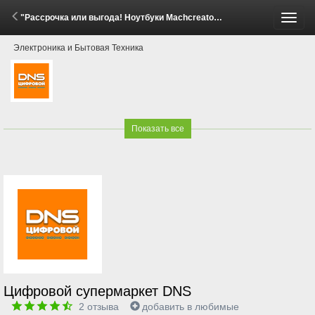
"Рассрочка или выгода! Ноутбуки Machcreator" (24 Апреля - 14 Мая 2026)
Пере
Электроника и Бытовая Техника
меню
Показать все
Цифровой супермаркет DNS
2
отзыва
добавить в любимые