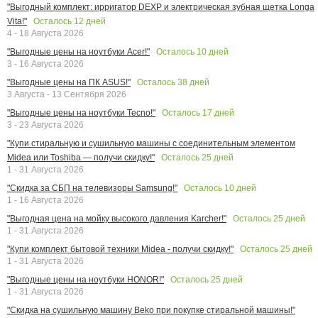
"Выгодный комплект: ирригатор DEXP и электрическая зубная щетка Longa
Осталось
12
дней
Vita!"
4 - 18 Августа 2026
Осталось
10
дней
"Выгодные цены на ноутбуки Acer!"
3 - 16 Августа 2026
Осталось
38
дней
"Выгодные цены на ПК ASUS!"
3 Августа - 13 Сентября 2026
Осталось
17
дней
"Выгодные цены на ноутбуки Tecno!"
3 - 23 Августа 2026
"Купи стиральную и сушильную машины с соединительным элементом
Осталось
25
дней
Midea или Toshiba — получи скидку!"
1 - 31 Августа 2026
Осталось
10
дней
"Скидка за СБП на телевизоры Samsung!"
1 - 16 Августа 2026
Осталось
25
дней
"Выгодная цена на мойку высокого давления Karcher!"
1 - 31 Августа 2026
Осталось
25
дней
"Купи комплект бытовой техники Midea - получи скидку!"
1 - 31 Августа 2026
Осталось
25
дней
"Выгодные цены на ноутбуки HONOR!"
1 - 31 Августа 2026
"Скидка на сушильную машину Beko при покупке стиральной машины!"