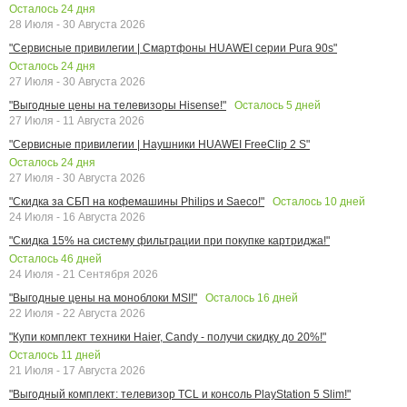
Осталось
24
дня
28 Июля - 30 Августа 2026
"Сервисные привилегии | Смартфоны HUAWEI серии Pura 90s"
Осталось
24
дня
27 Июля - 30 Августа 2026
Осталось
5
дней
"Выгодные цены на телевизоры Hisense!"
27 Июля - 11 Августа 2026
"Сервисные привилегии | Наушники HUAWEI FreeClip 2 S"
Осталось
24
дня
27 Июля - 30 Августа 2026
Осталось
10
дней
"Скидка за СБП на кофемашины Philips и Saeco!"
24 Июля - 16 Августа 2026
"Скидка 15% на систему фильтрации при покупке картриджа!"
Осталось
46
дней
24 Июля - 21 Сентября 2026
Осталось
16
дней
"Выгодные цены на моноблоки MSI!"
22 Июля - 22 Августа 2026
"Купи комплект техники Haier, Candy - получи скидку до 20%!"
Осталось
11
дней
21 Июля - 17 Августа 2026
"Выгодный комплект: телевизор TCL и консоль PlayStation 5 Slim!"