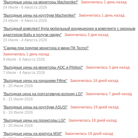
Закончилась
1
день назад
"Выгодные цены на мониторы Machenike!"
24 Июля - 6 Августа 2026
Закончилась
1
день назад
"Выгодные цены на ноутбуки Machenike!"
24 Июля - 6 Августа 2026
"Выгодный комплект! Купи мобильный кондиционер в комплекте с оконным
Закончилась
3
дня назад
адаптером Ballu и получи скидку"
15 Июля - 4 Августа 2026
"Скидка при покупке монитора и мини ПК Tecno!"
Закончилась
1
день назад
9 Июля - 6 Августа 2026
Закончилась
3
дня назад
"Выгодные цены на мониторы AOC и Philips!"
7 Июля - 4 Августа 2026
Закончилась
18
дней назад
"Выгодные цены на наушники Fifine"
6 - 20 Июля 2026
Закончилась
7
дней назад
"Выгодная цена на портативную колонку LG!"
6 - 31 Июля 2026
Закончилась
19
дней назад
"Выгодные цены на ноутбуки ASUS!"
6 - 19 Июля 2026
Закончилась
18
дней назад
"Выгодные цены на проекторы LG!"
3 - 20 Июля 2026
Закончилась
18
дней назад
"Выгодные цены на корпуса MSI!"