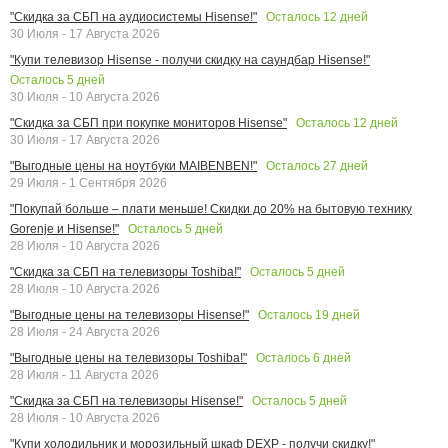
Осталось
12
дней
"Скидка за СБП на аудиосистемы Hisense!"
30 Июля - 17 Августа 2026
"Купи телевизор Hisense - получи скидку на саундбар Hisense!"
Осталось
5
дней
30 Июля - 10 Августа 2026
Осталось
12
дней
"Скидка за СБП при покупке мониторов Hisense"
30 Июля - 17 Августа 2026
Осталось
27
дней
"Выгодные цены на ноутбуки MAIBENBEN!"
29 Июля - 1 Сентября 2026
"Покупай больше – плати меньше! Скидки до 20% на бытовую технику
Осталось
5
дней
Gorenje и Hisense!"
28 Июля - 10 Августа 2026
Осталось
5
дней
"Скидка за СБП на телевизоры Toshiba!"
28 Июля - 10 Августа 2026
Осталось
19
дней
"Выгодные цены на телевизоры Hisense!"
28 Июля - 24 Августа 2026
Осталось
6
дней
"Выгодные цены на телевизоры Toshiba!"
28 Июля - 11 Августа 2026
Осталось
5
дней
"Скидка за СБП на телевизоры Hisense!"
28 Июля - 10 Августа 2026
"Купи холодильник и морозильный шкаф DEXP - получи скидку!"