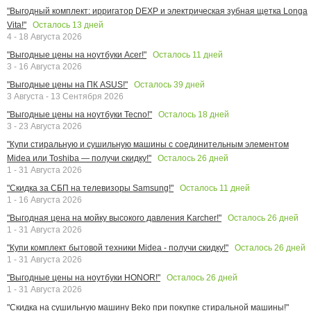
"Выгодный комплект: ирригатор DEXP и электрическая зубная щетка Longa
Осталось
13
дней
Vita!"
4 - 18 Августа 2026
Осталось
11
дней
"Выгодные цены на ноутбуки Acer!"
3 - 16 Августа 2026
Осталось
39
дней
"Выгодные цены на ПК ASUS!"
3 Августа - 13 Сентября 2026
Осталось
18
дней
"Выгодные цены на ноутбуки Tecno!"
3 - 23 Августа 2026
"Купи стиральную и сушильную машины с соединительным элементом
Осталось
26
дней
Midea или Toshiba — получи скидку!"
1 - 31 Августа 2026
Осталось
11
дней
"Скидка за СБП на телевизоры Samsung!"
1 - 16 Августа 2026
Осталось
26
дней
"Выгодная цена на мойку высокого давления Karcher!"
1 - 31 Августа 2026
Осталось
26
дней
"Купи комплект бытовой техники Midea - получи скидку!"
1 - 31 Августа 2026
Осталось
26
дней
"Выгодные цены на ноутбуки HONOR!"
1 - 31 Августа 2026
"Скидка на сушильную машину Beko при покупке стиральной машины!"