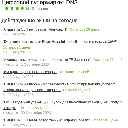
Цифровой супермаркет DNS
2
отзыва
Действующие акции на сегодня
Осталось
26
дней
"Скидка за СБП на товары «Редмонд»!"
4 - 31 Августа 2026
"Купи комплект техники Beko, Hotpoint, Indesit - получи скидку до 30%!"
Осталось
5
дней
4 - 10 Августа 2026
Осталось
27
дней
"Аудиосистема в комплекте при покупке ТВ Samsung!"
4 Августа - 1 Сентября 2026
Осталось
12
дней
"Выгодные цены на телевизоры!"
4 - 17 Августа 2026
"Скидка 50% на варочную поверхность Hotpoint при покупке духового
Осталось
5
дней
шкафа или холодильника Hotpoint!"
4 - 10 Августа 2026
"Купи вакуумный упаковщик + рулон для вакуумного упаковщика = получи
Осталось
56
дней
выгоду!"
4 Августа - 30 Сентября 2026
Осталось
5
дней
"Скидка за СБП на бытовую технику Hotpoint, Indesit!"
4 - 10 Августа 2026