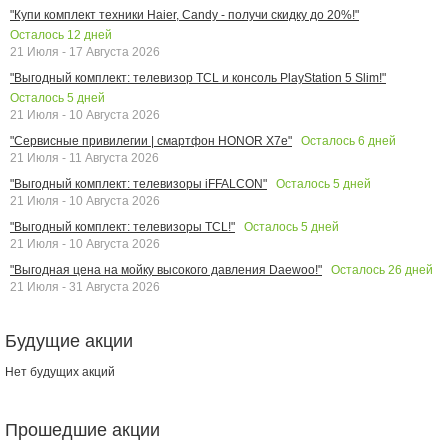
"Купи комплект техники Haier, Candy - получи скидку до 20%!"
Осталось
12
дней
21 Июля - 17 Августа 2026
"Выгодный комплект: телевизор TCL и консоль PlayStation 5 Slim!"
Осталось
5
дней
21 Июля - 10 Августа 2026
Осталось
6
дней
"Сервисные привилегии | смартфон HONOR X7e"
21 Июля - 11 Августа 2026
Осталось
5
дней
"Выгодный комплект: телевизоры iFFALCON"
21 Июля - 10 Августа 2026
Осталось
5
дней
"Выгодный комплект: телевизоры TCL!"
21 Июля - 10 Августа 2026
Осталось
26
дней
"Выгодная цена на мойку высокого давления Daewoo!"
21 Июля - 31 Августа 2026
Будущие акции
Нет будущих акций
Прошедшие акции