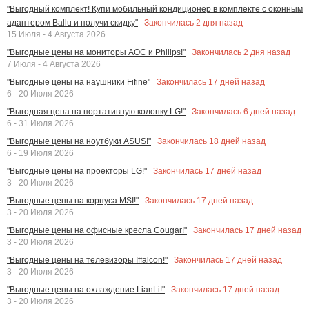
"Выгодный комплект! Купи мобильный кондиционер в комплекте с оконным
Закончилась
2
дня назад
адаптером Ballu и получи скидку"
15 Июля - 4 Августа 2026
Закончилась
2
дня назад
"Выгодные цены на мониторы AOC и Philips!"
7 Июля - 4 Августа 2026
Закончилась
17
дней назад
"Выгодные цены на наушники Fifine"
6 - 20 Июля 2026
Закончилась
6
дней назад
"Выгодная цена на портативную колонку LG!"
6 - 31 Июля 2026
Закончилась
18
дней назад
"Выгодные цены на ноутбуки ASUS!"
6 - 19 Июля 2026
Закончилась
17
дней назад
"Выгодные цены на проекторы LG!"
3 - 20 Июля 2026
Закончилась
17
дней назад
"Выгодные цены на корпуса MSI!"
3 - 20 Июля 2026
Закончилась
17
дней назад
"Выгодные цены на офисные кресла Cougar!"
3 - 20 Июля 2026
Закончилась
17
дней назад
"Выгодные цены на телевизоры Iffalcon!"
3 - 20 Июля 2026
Закончилась
17
дней назад
"Выгодные цены на охлаждение LianLi!"
3 - 20 Июля 2026