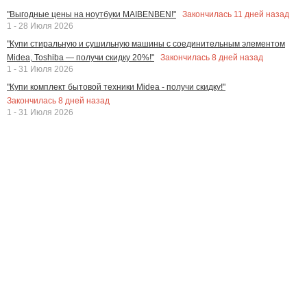
Закончилась
11
дней назад
"Выгодные цены на ноутбуки MAIBENBEN!"
1 - 28 Июля 2026
"Купи стиральную и сушильную машины с соединительным элементом
Закончилась
8
дней назад
Midea, Toshiba — получи скидку 20%!"
1 - 31 Июля 2026
"Купи комплект бытовой техники Midea - получи скидку!"
Закончилась
8
дней назад
1 - 31 Июля 2026