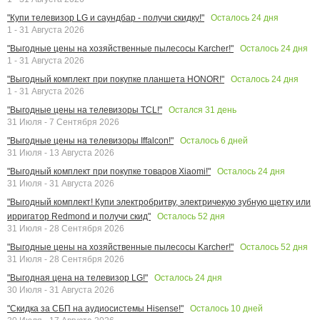
Осталось
24
дня
"Купи телевизор LG и саундбар - получи скидку!"
1 - 31 Августа 2026
Осталось
24
дня
"Выгодные цены на хозяйственные пылесосы Karcher!"
1 - 31 Августа 2026
Осталось
24
дня
"Выгодный комплект при покупке планшета HONOR!"
1 - 31 Августа 2026
Остался
31
день
"Выгодные цены на телевизоры TCL!"
31 Июля - 7 Сентября 2026
Осталось
6
дней
"Выгодные цены на телевизоры Iffalcon!"
31 Июля - 13 Августа 2026
Осталось
24
дня
"Выгодный комплект при покупке товаров Xiaomi!"
31 Июля - 31 Августа 2026
"Выгодный комплект! Купи электробритву, электричекую зубную щетку или
Осталось
52
дня
ирригатор Redmond и получи скид"
31 Июля - 28 Сентября 2026
Осталось
52
дня
"Выгодные цены на хозяйственные пылесосы Karcher!"
31 Июля - 28 Сентября 2026
Осталось
24
дня
"Выгодная цена на телевизор LG!"
30 Июля - 31 Августа 2026
Осталось
10
дней
"Скидка за СБП на аудиосистемы Hisense!"