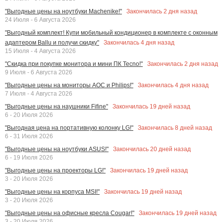
Закончилась
2
дня назад
"Выгодные цены на ноутбуки Machenike!"
24 Июля - 6 Августа 2026
"Выгодный комплект! Купи мобильный кондиционер в комплекте с оконным
Закончилась
4
дня назад
адаптером Ballu и получи скидку"
15 Июля - 4 Августа 2026
Закончилась
2
дня назад
"Скидка при покупке монитора и мини ПК Tecno!"
9 Июля - 6 Августа 2026
Закончилась
4
дня назад
"Выгодные цены на мониторы AOC и Philips!"
7 Июля - 4 Августа 2026
Закончилась
19
дней назад
"Выгодные цены на наушники Fifine"
6 - 20 Июля 2026
Закончилась
8
дней назад
"Выгодная цена на портативную колонку LG!"
6 - 31 Июля 2026
Закончилась
20
дней назад
"Выгодные цены на ноутбуки ASUS!"
6 - 19 Июля 2026
Закончилась
19
дней назад
"Выгодные цены на проекторы LG!"
3 - 20 Июля 2026
Закончилась
19
дней назад
"Выгодные цены на корпуса MSI!"
3 - 20 Июля 2026
Закончилась
19
дней назад
"Выгодные цены на офисные кресла Cougar!"
3 - 20 Июля 2026