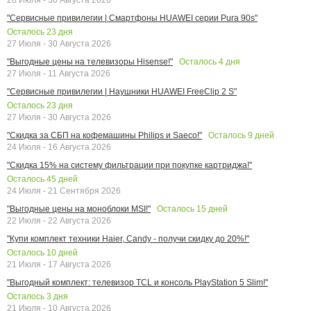
"Сервисные привилегии | Смартфоны HUAWEI серии Pura 90s"
Осталось
23
дня
27 Июля - 30 Августа 2026
Осталось
4
дня
"Выгодные цены на телевизоры Hisense!"
27 Июля - 11 Августа 2026
"Сервисные привилегии | Наушники HUAWEI FreeClip 2 S"
Осталось
23
дня
27 Июля - 30 Августа 2026
Осталось
9
дней
"Скидка за СБП на кофемашины Philips и Saeco!"
24 Июля - 16 Августа 2026
"Скидка 15% на систему фильтрации при покупке картриджа!"
Осталось
45
дней
24 Июля - 21 Сентября 2026
Осталось
15
дней
"Выгодные цены на моноблоки MSI!"
22 Июля - 22 Августа 2026
"Купи комплект техники Haier, Candy - получи скидку до 20%!"
Осталось
10
дней
21 Июля - 17 Августа 2026
"Выгодный комплект: телевизор TCL и консоль PlayStation 5 Slim!"
Осталось
3
дня
21 Июля - 10 Августа 2026