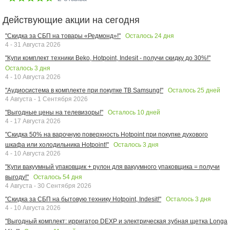
Действующие акции на сегодня
Осталось
24
дня
"Скидка за СБП на товары «Редмонд»!"
4 - 31 Августа 2026
"Купи комплект техники Beko, Hotpoint, Indesit - получи скидку до 30%!"
Осталось
3
дня
4 - 10 Августа 2026
Осталось
25
дней
"Аудиосистема в комплекте при покупке ТВ Samsung!"
4 Августа - 1 Сентября 2026
Осталось
10
дней
"Выгодные цены на телевизоры!"
4 - 17 Августа 2026
"Скидка 50% на варочную поверхность Hotpoint при покупке духового
Осталось
3
дня
шкафа или холодильника Hotpoint!"
4 - 10 Августа 2026
"Купи вакуумный упаковщик + рулон для вакуумного упаковщика = получи
Осталось
54
дня
выгоду!"
4 Августа - 30 Сентября 2026
Осталось
3
дня
"Скидка за СБП на бытовую технику Hotpoint, Indesit!"
4 - 10 Августа 2026
"Выгодный комплект: ирригатор DEXP и электрическая зубная щетка Longa