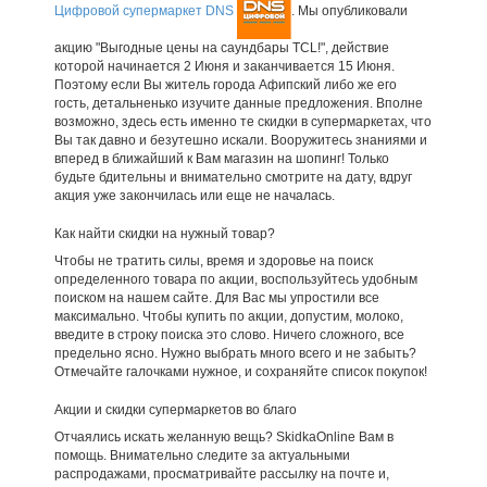
Цифровой супермаркет DNS
. Мы опубликовали
акцию "Выгодные цены на саундбары TCL!", действие
которой начинается 2 Июня и заканчивается 15 Июня.
Поэтому если Вы житель города Афипский либо же его
гость, детальненько изучите данные предложения. Вполне
возможно, здесь есть именно те скидки в супермаркетах, что
Вы так давно и безутешно искали. Вооружитесь знаниями и
вперед в ближайший к Вам магазин на шопинг! Только
будьте бдительны и внимательно смотрите на дату, вдруг
акция уже закончилась или еще не началась.
Как найти скидки на нужный товар?
Чтобы не тратить силы, время и здоровье на поиск
определенного товара по акции, воспользуйтесь удобным
поиском на нашем сайте. Для Вас мы упростили все
максимально. Чтобы купить по акции, допустим, молоко,
введите в строку поиска это слово. Ничего сложного, все
предельно ясно. Нужно выбрать много всего и не забыть?
Отмечайте галочками нужное, и сохраняйте список покупок!
Акции и скидки супермаркетов во благо
Отчаялись искать желанную вещь? SkidkaOnline Вам в
помощь. Внимательно следите за актуальными
распродажами, просматривайте рассылку на почте и,