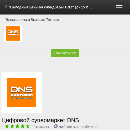
"Выгодные цены на саундбары TCL!" (2 - 15 Июня 2026)
Пере
Электроника и Бытовая Техника
меню
Показать все
Цифровой супермаркет DNS
2
отзыва
добавить в любимые