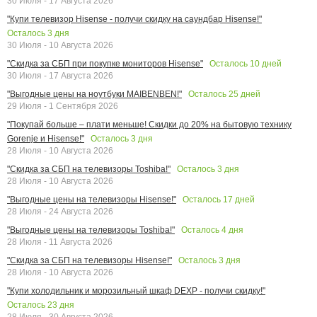
30 Июля - 17 Августа 2026
"Купи телевизор Hisense - получи скидку на саундбар Hisense!"
Осталось
3
дня
30 Июля - 10 Августа 2026
Осталось
10
дней
"Скидка за СБП при покупке мониторов Hisense"
30 Июля - 17 Августа 2026
Осталось
25
дней
"Выгодные цены на ноутбуки MAIBENBEN!"
29 Июля - 1 Сентября 2026
"Покупай больше – плати меньше! Скидки до 20% на бытовую технику
Осталось
3
дня
Gorenje и Hisense!"
28 Июля - 10 Августа 2026
Осталось
3
дня
"Скидка за СБП на телевизоры Toshiba!"
28 Июля - 10 Августа 2026
Осталось
17
дней
"Выгодные цены на телевизоры Hisense!"
28 Июля - 24 Августа 2026
Осталось
4
дня
"Выгодные цены на телевизоры Toshiba!"
28 Июля - 11 Августа 2026
Осталось
3
дня
"Скидка за СБП на телевизоры Hisense!"
28 Июля - 10 Августа 2026
"Купи холодильник и морозильный шкаф DEXP - получи скидку!"
Осталось
23
дня
28 Июля - 30 Августа 2026