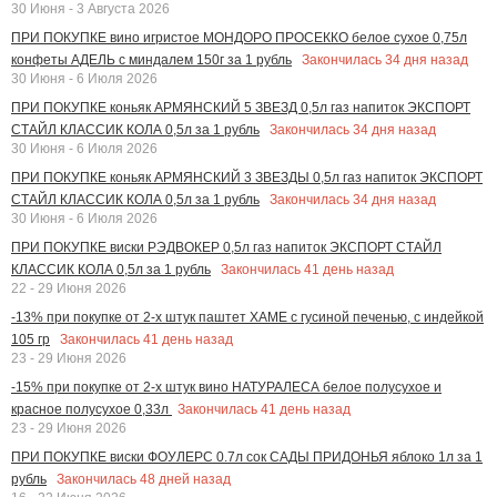
30 Июня - 3 Августа 2026
ПРИ ПОКУПКЕ вино игристое МОНДОРО ПРОСЕККО белое сухое 0,75л
Закончилась
34
дня назад
конфеты АДЕЛЬ с миндалем 150г за 1 рубль
30 Июня - 6 Июля 2026
ПРИ ПОКУПКЕ коньяк АРМЯНСКИЙ 5 ЗВЕЗД 0,5л газ напиток ЭКСПОРТ
Закончилась
34
дня назад
СТАЙЛ КЛАССИК КОЛА 0,5л за 1 рубль
30 Июня - 6 Июля 2026
ПРИ ПОКУПКЕ коньяк АРМЯНСКИЙ 3 ЗВЕЗДЫ 0,5л газ напиток ЭКСПОРТ
Закончилась
34
дня назад
СТАЙЛ КЛАССИК КОЛА 0,5л за 1 рубль
30 Июня - 6 Июля 2026
ПРИ ПОКУПКЕ виски РЭДВОКЕР 0,5л газ напиток ЭКСПОРТ СТАЙЛ
Закончилась
41
день назад
КЛАССИК КОЛА 0,5л за 1 рубль
22 - 29 Июня 2026
-13% при покупке от 2-х штук паштет ХАМЕ с гусиной печенью, с индейкой
Закончилась
41
день назад
105 гр
23 - 29 Июня 2026
-15% при покупке от 2-х штук вино НАТУРАЛЕСА белое полусухое и
Закончилась
41
день назад
красное полусухое 0,33л
23 - 29 Июня 2026
ПРИ ПОКУПКЕ виски ФОУЛЕРС 0.7л сок САДЫ ПРИДОНЬЯ яблоко 1л за 1
Закончилась
48
дней назад
рубль