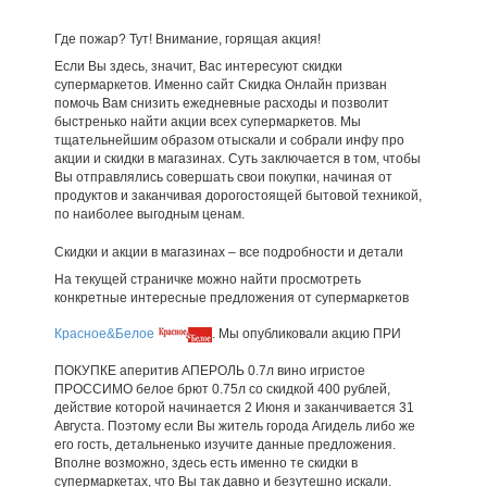
Где пожар? Тут! Внимание, горящая акция!
Если Вы здесь, значит, Вас интересуют скидки
супермаркетов. Именно сайт Скидка Онлайн призван
помочь Вам снизить ежедневные расходы и позволит
быстренько найти акции всех супермаркетов. Мы
тщательнейшим образом отыскали и собрали инфу про
акции и скидки в магазинах. Суть заключается в том, чтобы
Вы отправлялись совершать свои покупки, начиная от
продуктов и заканчивая дорогостоящей бытовой техникой,
по наиболее выгодным ценам.
Скидки и акции в магазинах – все подробности и детали
На текущей страничке можно найти просмотреть
конкретные интересные предложения от супермаркетов
Красное&Белое
. Мы опубликовали акцию ПРИ
ПОКУПКЕ аперитив АПЕРОЛЬ 0.7л вино игристое
ПРОССИМО белое брют 0.75л со скидкой 400 рублей,
действие которой начинается 2 Июня и заканчивается 31
Августа. Поэтому если Вы житель города Агидель либо же
его гость, детальненько изучите данные предложения.
Вполне возможно, здесь есть именно те скидки в
супермаркетах, что Вы так давно и безутешно искали.