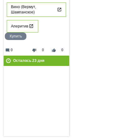
Вино (Вермут,
Шампанское)
Аперитив
Купить
mode_comment
thumb_down
thumb_up
0
0
0
Осталось
23
дня