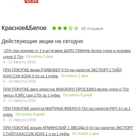
Красное&Белое
40
отзывов
Действующие акции на сегодня
-15% при покупке от 2-х штук вино ШАТО ТАМАНЬ белое сухое и розовое
Осталось
3
дня
сухое 0,75л
4 - 11 Августа 2026
ПРИ ПОКУПКЕ виски РЭДВОКЕР 0,5л газ напиток ЭКСПОРТ СТАЙЛ
Осталось
2
дня
КЛАССИК КОЛА 0,5л за 1 рубль
4 - 10 Августа 2026
ПРИ ПОКУПКЕ вино игристое МОНДОРО ПРОСЕККО белое сухое 0,75л
Осталось
9
дней
чипсы ЛЭЙС сыр 170г за 1 рубль
4 - 17 Августа 2026
ПРИ ПОКУПКЕ напиток МАРТИНИ ФИЕРО 0,75л газ напиток РИЧ 1л за 1
Осталось
9
дней
рубль
4 - 17 Августа 2026
ПРИ ПОКУПКЕ коньяк АРМЯНСКИЙ 3 ЗВЕЗДЫ 0,5л газ напиток ЭКСПОРТ
Осталось
2
дня
СТАЙЛ КЛАССИК КОЛА 1 л за 1 рубль