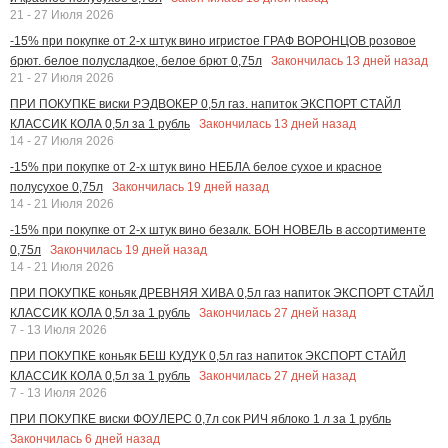
21 - 27 Июля 2026
-15% при покупке от 2-х штук вино игристое ГРАФ ВОРОНЦОВ розовое
Закончилась
13
дней назад
брют. белое полусладкое, белое брют 0,75л
21 - 27 Июля 2026
ПРИ ПОКУПКЕ виски РЭДВОКЕР 0,5л газ. напиток ЭКСПОРТ СТАЙЛ
Закончилась
13
дней назад
КЛАССИК КОЛА 0,5л за 1 рубль
14 - 27 Июля 2026
-15% при покупке от 2-х штук вино НЕБЛА белое сухое и красное
Закончилась
19
дней назад
полусухое 0,75л
14 - 21 Июля 2026
-15% при покупке от 2-х штук вино безалк. БОН НОВЕЛЬ в ассортименте
Закончилась
19
дней назад
0,75л
14 - 21 Июля 2026
ПРИ ПОКУПКЕ коньяк ДРЕВНЯЯ ХИВА 0,5л газ напиток ЭКСПОРТ СТАЙЛ
Закончилась
27
дней назад
КЛАССИК КОЛА 0,5л за 1 рубль
7 - 13 Июля 2026
ПРИ ПОКУПКЕ коньяк БЕШ КУДУК 0,5л газ напиток ЭКСПОРТ СТАЙЛ
Закончилась
27
дней назад
КЛАССИК КОЛА 0,5л за 1 рубль
7 - 13 Июля 2026
ПРИ ПОКУПКЕ виски ФОУЛЕРС 0,7л сок РИЧ яблоко 1 л за 1 рубль
Закончилась
6
дней назад