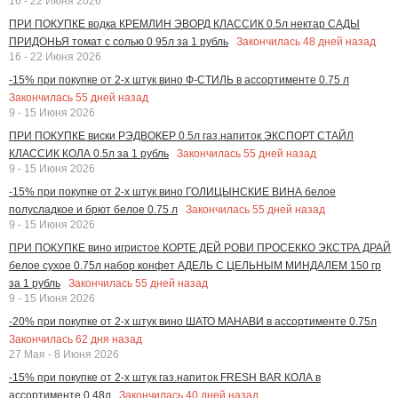
16 - 22 Июня 2026
ПРИ ПОКУПКЕ водка КРЕМЛИН ЭВОРД КЛАССИК 0.5л нектар САДЫ
Закончилась
48
дней назад
ПРИДОНЬЯ томат с солью 0.95л за 1 рубль
16 - 22 Июня 2026
-15% при покупке от 2-х штук вино Ф-СТИЛЬ в ассортименте 0.75 л
Закончилась
55
дней назад
9 - 15 Июня 2026
ПРИ ПОКУПКЕ виски РЭДВОКЕР 0.5л газ.напиток ЭКСПОРТ СТАЙЛ
Закончилась
55
дней назад
КЛАССИК КОЛА 0.5л за 1 рубль
9 - 15 Июня 2026
-15% при покупке от 2-х штук вино ГОЛИЦЫНСКИЕ ВИНА белое
Закончилась
55
дней назад
полусладкое и брют белое 0.75 л
9 - 15 Июня 2026
ПРИ ПОКУПКЕ вино игристое КОРТЕ ДЕЙ РОВИ ПРОСЕККО ЭКСТРА ДРАЙ
белое сухое 0.75л набор конфет АДЕЛЬ С ЦЕЛЬНЫМ МИНДАЛЕМ 150 гр
Закончилась
55
дней назад
за 1 рубль
9 - 15 Июня 2026
-20% при покупке от 2-х штук вино ШАТО МАНАВИ в ассортименте 0.75л
Закончилась
62
дня назад
27 Мая - 8 Июня 2026
-15% при покупке от 2-х штук газ.напиток FRESH BAR КОЛА в
Закончилась
40
дней назад
ассортименте 0.48л