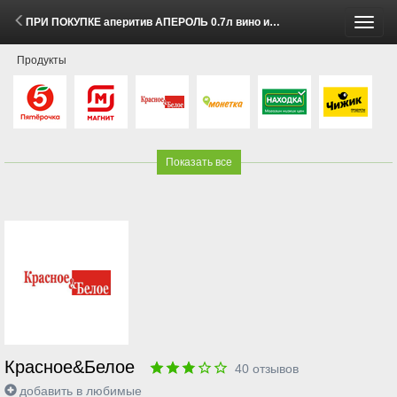
ПРИ ПОКУПКЕ аперитив АПЕРОЛЬ 0.7л вино игристое ПРОССИМО белое брют 0.75л со скидкой 400 рублей (2 Июня - 31 Августа 2026)
Пере
Продукты
меню
Показать все
Красное&Белое
40
отзывов
добавить в любимые