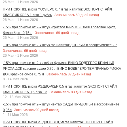
26 Мая - 1 Июня 2026
ПРИ ПОКУПКЕ виски ФОУЛЕРС 0,7 л газ.напиток ЭКСПОРТ СТАЙЛ
Закончилась
69
дней назад
КЛАССИК КОЛА 1 л за 1 рубль
26 Мая - 1 Июня 2026
-15% при покупке от 2-х штук игристое вино МЫСХАКО розовое брют,
Закончилась
69
дней назад
белое брют 0,75 л
26 Мая - 1 Июня 2026
-10% при покупке от 2-х штук газ.напиток ДОБРЫЙ в ассортименте 2 л
Закончилась
69
дней назад
26 Мая - 1 Июня 2026
-15% при покупке от 2-х любых бутылок ВИНО БОДЕГЕРО КРИАНЬЯ
РИОХА ДОК красное сухое 0,75 л ВИНО БОДЕГЕРО ТЕМПРАНЬО РИОХА
Закончилась
87
дней назад
ДОК красное сухое 0,75 л
8 - 14 Мая 2026
ПРИ ПОКУПКЕ виски РЭДВОРКЕР 0,5 л газ. напиток ЭКСПОРТ СТАЙЛ
Закончилась
83
дня назад
КЛАССИК КОЛА 0,5 л за 1Р
12 - 18 Мая 2026
-15% при покупке от 2-х штук нектар САДЫ ПРИДОНЬЯ в ассортименте
Закончилась
90
дней назад
0,95л
1 - 11 Мая 2026
ПРИ ПОКУПКЕ виски РЭДВОКЕР 0,5л газ.напиток ЭКСПОРТ СТАЙЛ