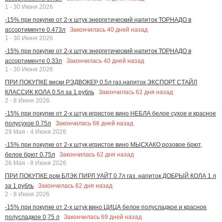
1 - 30 Июня 2026
-15% при покупке от 2-х штук энергетический напиток ТОРНАДО в
Закончилась
40
дней назад
ассортименте 0.473л
1 - 30 Июня 2026
-15% при покупке от 2-х штук энергетический напиток ТОРНАДО в
Закончилась
40
дней назад
ассортименте 0.33л
1 - 30 Июня 2026
ПРИ ПОКУПКЕ виски РЭДВОКЕР 0.5л газ.напиток ЭКСПОРТ СТАЙЛ
Закончилась
62
дня назад
КЛАССИК КОЛА 0.5л за 1 рубль
2 - 8 Июня 2026
-15% при покупке от 2-х штук игристое вино НЕБЛА белое сухое и красное
Закончилась
66
дней назад
полусухое 0.75л
29 Мая - 4 Июня 2026
-15% при покупке от 2-х штук игристое вино МЫСХАКО розовое брют,
Закончилась
62
дня назад
белое брют 0.75л
26 Мая - 8 Июня 2026
ПРИ ПОКУПКЕ ром БЛЭК ПИРЛ УАЙТ 0.7л газ. напиток ДОБРЫЙ КОЛА 1 л
Закончилась
62
дня назад
за 1 рубль
2 - 8 Июня 2026
-15% при покупке от 2-х штук вино ЦИЦА белое полусладкое и красное
Закончилась
69
дней назад
полусладкое 0,75 л