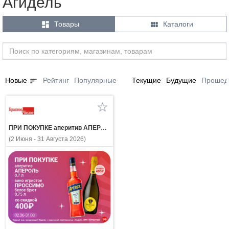
Агидель


Товары
Каталоги
sort
Новые
Рейтинг
Популярные
Текущие
Будущие
Прошед
ПРИ ПОКУПКЕ аперитив АПЕРОЛЬ 0.7л вино игристое ПРОССИМО белое брют 0.75л со скидкой 400 рублей
(2 Июня - 31 Августа 2026)