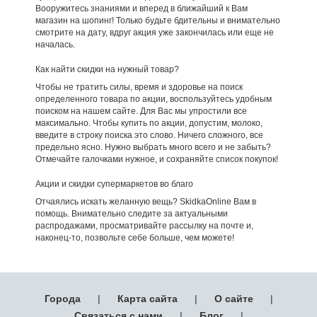
Вооружитесь знаниями и вперед в ближайший к Вам
магазин на шопинг! Только будьте бдительны и внимательно
смотрите на дату, вдруг акция уже закончилась или еще не
началась.
Как найти скидки на нужный товар?
Чтобы не тратить силы, время и здоровье на поиск
определенного товара по акции, воспользуйтесь удобным
поиском на нашем сайте. Для Вас мы упростили все
максимально. Чтобы купить по акции, допустим, молоко,
введите в строку поиска это слово. Ничего сложного, все
предельно ясно. Нужно выбрать много всего и не забыть?
Отмечайте галочками нужное, и сохраняйте список покупок!
Акции и скидки супермаркетов во благо
Отчаялись искать желанную вещь? SkidkaOnline Вам в
помощь. Внимательно следите за актуальными
распродажами, просматривайте рассылку на почте и,
наконец-то, позвольте себе больше, чем можете!
Города
|
Карта сайта
|
О сайте
|
Связаться с нами
|
Блог
|