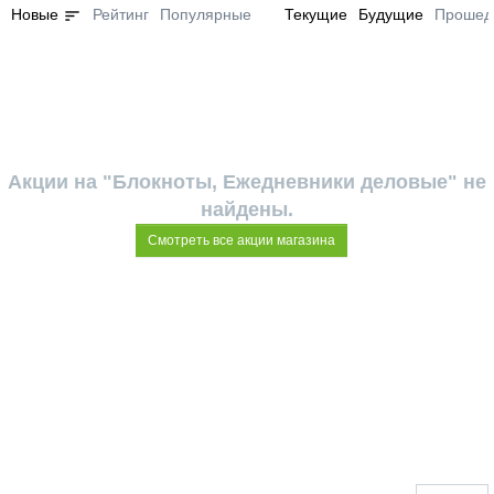
sort
Новые
Рейтинг
Популярные
Текущие
Будущие
Прошед
Акции на "Блокноты, Ежедневники деловые" не
найдены.
Смотреть все акции магазина