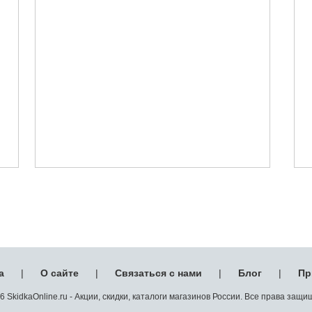
а
|
О сайте
|
Связаться с нами
|
Блог
|
Пр
 SkidkaOnline.ru - Акции, скидки, каталоги магазинов России. Все права защ