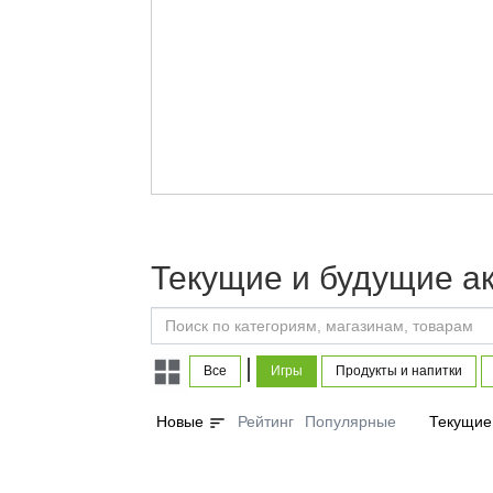
Текущие и будущие а
|
Все
Игры
Продукты и напитки
sort
Новые
Рейтинг
Популярные
Текущие