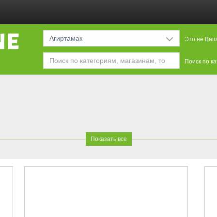
Агиртамак
Это не Ваш
Поиск по к
Показать все