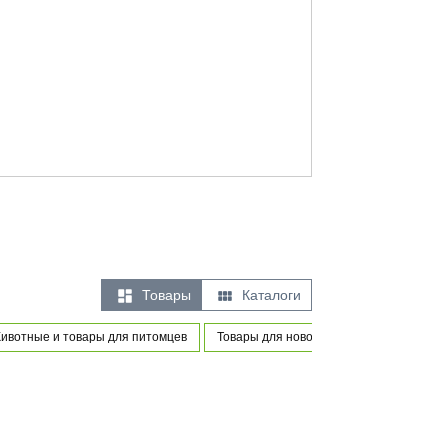


Товары
Каталоги
ивотные и товары для питомцев
Товары для новорожденных и маленьки