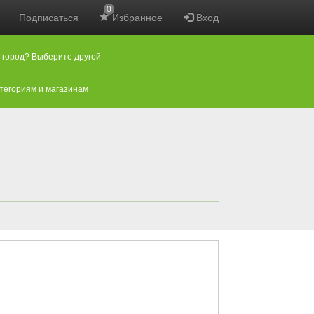
0
Подписаться
Избранное
Вход
 город? Выберите другой
атегориям и магазинам