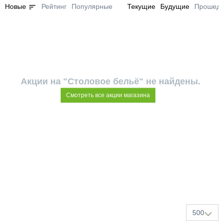
sort
Новые
Рейтинг
Популярные
Текущие
Будущие
Прошед
Акции на "Столовое бельё" не найдены.
Смотреть все акции магазина
500