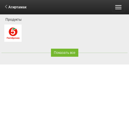
Агиртамак
Пере
Продукты
меню
Показать все