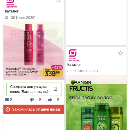
Каталог
(3 - 30 Июня 2026)
Каталог
(3 - 30 Июня 2026)
Средства для укладки
волос (Лаки для волос)
mode_comment
thumb_down
thumb_up
0
0
0
Закончилась
38
дней назад