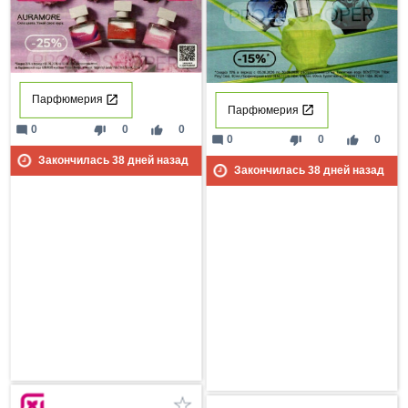
Парфюмерия
Парфюмерия
mode_comment
thumb_down
thumb_up
0
0
0
mode_comment
thumb_down
thumb_up
0
0
0
Закончилась
38
дней назад
Закончилась
38
дней назад