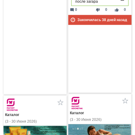
после загара
mode_comment
thumb_down
thumb_up
0
0
0
Закончилась
38
дней назад
Каталог
Каталог
(3 - 30 Июня 2026)
(3 - 30 Июня 2026)