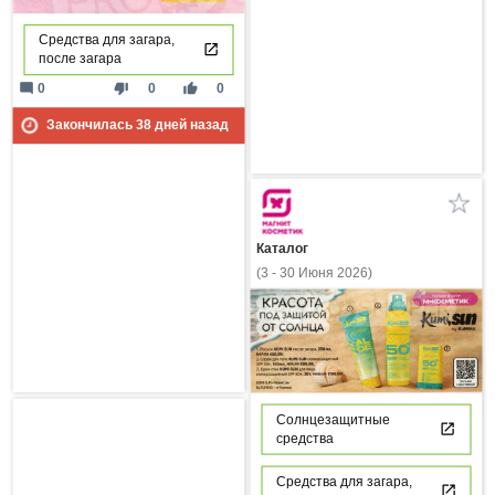
Средства для загара,
после загара
mode_comment
thumb_down
thumb_up
0
0
0
Закончилась
38
дней назад
Каталог
(3 - 30 Июня 2026)
Солнцезащитные
средства
Средства для загара,