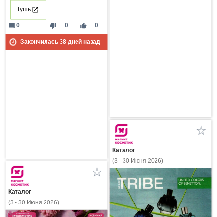
Тушь
mode_comment
thumb_down
thumb_up
0
0
0
Закончилась
38
дней назад
Каталог
(3 - 30 Июня 2026)
Каталог
(3 - 30 Июня 2026)