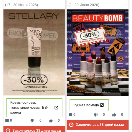
(17 - 30 Июня 2026)
(3 - 30 Июня 2026)
Кремы-основы,
Губная помада
тональные кремы, ВВ-
кремы
mode_comment
thumb_down
thumb_up
0
0
0
mode_comment
thumb_down
thumb_up
0
0
0
Закончилась
38
дней назад
Закончилась
38
дней назад