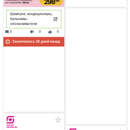
Шампуни, кондиционеры,
бальзамы-
ополаскиватели
mode_comment
thumb_down
thumb_up
0
0
0
Закончилась
38
дней назад