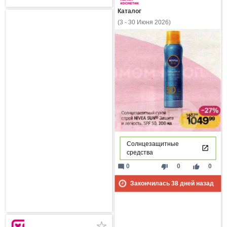
Каталог
(3 - 30 Июня 2026)
Солнцезащитные
средства
mode_comment
thumb_down
thumb_up
0
0
0
Закончилась
38
дней назад