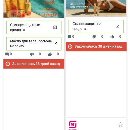
Солнцезащитные
Солнцезащитные
средства
средства
mode_comment
thumb_down
thumb_up
0
0
0
Масло для тела, лосьоны,
молочко
Закончилась
38
дней назад
mode_comment
thumb_down
thumb_up
0
0
0
Закончилась
38
дней назад