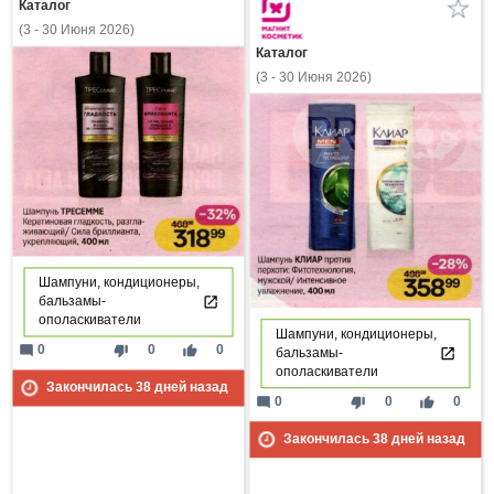
Каталог
(3 - 30 Июня 2026)
Каталог
(3 - 30 Июня 2026)
Шампуни, кондиционеры,
бальзамы-
ополаскиватели
Шампуни, кондиционеры,
mode_comment
thumb_down
thumb_up
0
0
0
бальзамы-
ополаскиватели
Закончилась
38
дней назад
mode_comment
thumb_down
thumb_up
0
0
0
Закончилась
38
дней назад