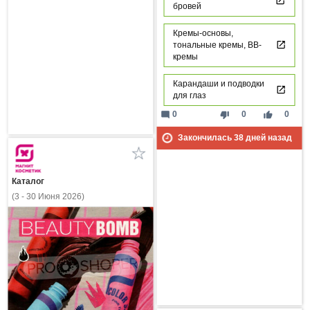
бровей
Кремы-основы,
тональные кремы, ВВ-
кремы
Карандаши и подводки
для глаз
mode_comment
thumb_down
thumb_up
0
0
0
Закончилась
38
дней назад
Каталог
(3 - 30 Июня 2026)