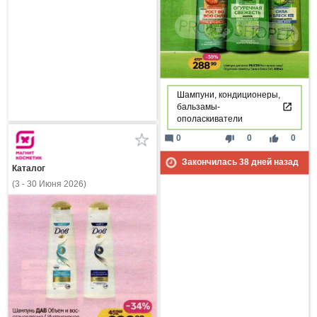
Шампуни, кондиционеры,
бальзамы-
ополаскиватели
mode_comment
thumb_down
thumb_up
0
0
0
Закончилась
38
дней назад
Каталог
(3 - 30 Июня 2026)