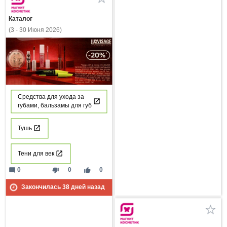
Каталог
(3 - 30 Июня 2026)
Средства для ухода за
губами, бальзамы для губ
Тушь
Тени для век
mode_comment
thumb_down
thumb_up
0
0
0
Закончилась
38
дней назад