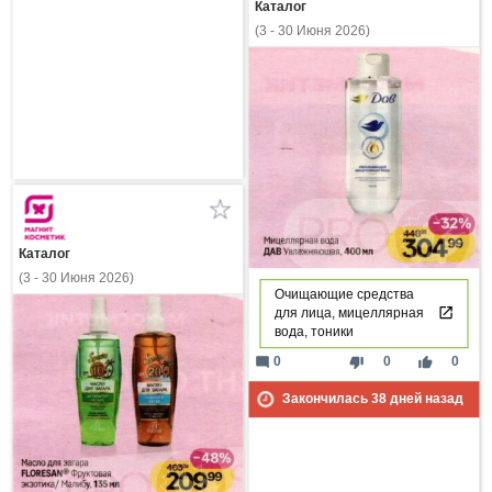
Каталог
(3 - 30 Июня 2026)
Каталог
(3 - 30 Июня 2026)
Очищающие средства
для лица, мицеллярная
вода, тоники
mode_comment
thumb_down
thumb_up
0
0
0
Закончилась
38
дней назад