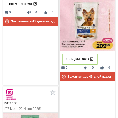
Корм для собак
mode_comment
thumb_down
thumb_up
0
0
0
Закончилась
45
дней назад
Корм для собак
mode_comment
thumb_down
thumb_up
0
0
0
Закончилась
45
дней назад
Каталог
(27 Мая - 23 Июня 2026)