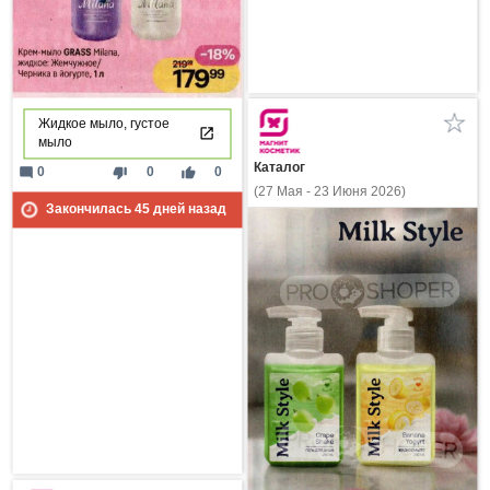
Жидкое мыло, густое
мыло
Каталог
mode_comment
thumb_down
thumb_up
0
0
0
(27 Мая - 23 Июня 2026)
Закончилась
45
дней назад