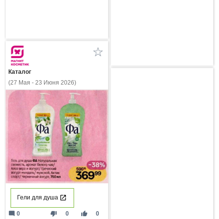
Каталог
(27 Мая - 23 Июня 2026)
Гели для душа
mode_comment
thumb_down
thumb_up
0
0
0