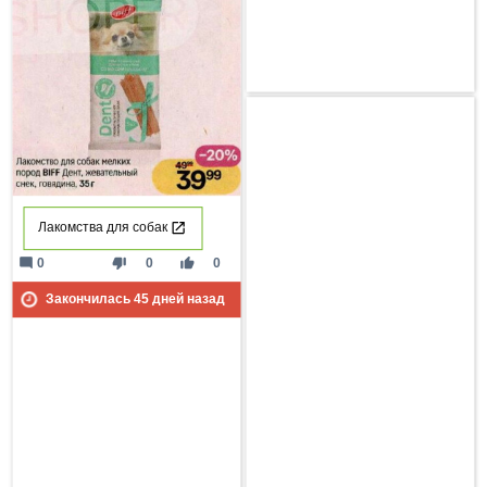
Лакомства для собак
mode_comment
thumb_down
thumb_up
0
0
0
Закончилась
45
дней назад