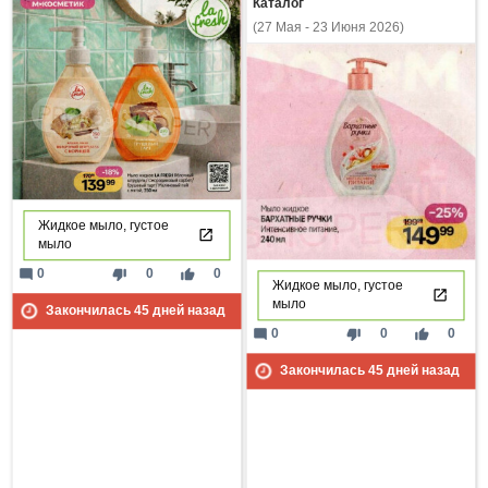
Каталог
(27 Мая - 23 Июня 2026)
Жидкое мыло, густое
мыло
mode_comment
thumb_down
thumb_up
0
0
0
Жидкое мыло, густое
мыло
Закончилась
45
дней назад
mode_comment
thumb_down
thumb_up
0
0
0
Закончилась
45
дней назад