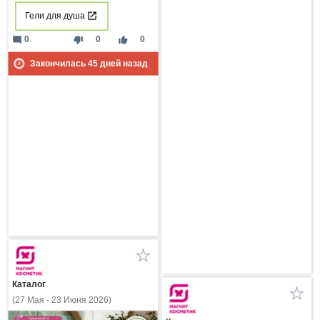
Гели для душа
mode_comment
thumb_down
thumb_up
0
0
0
Закончилась
45
дней назад
Каталог
(27 Мая - 23 Июня 2026)