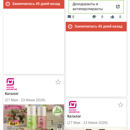
Закончилась
45
дней назад
Дезодоранты и
антиперспиранты
mode_comment
thumb_down
thumb_up
0
0
0
Закончилась
45
дней назад
Каталог
(27 Мая - 23 Июня 2026)
Каталог
(27 Мая - 23 Июня 2026)