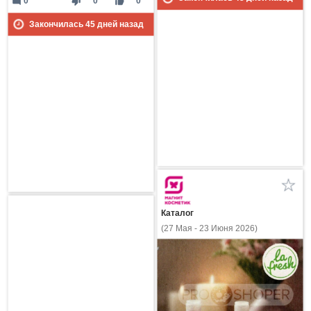
mode_comment
thumb_down
thumb_up
0
0
0
Закончилась
45
дней назад
Каталог
(27 Мая - 23 Июня 2026)