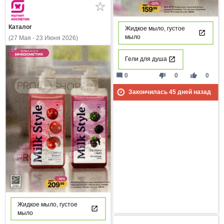
Каталог
Жидкое мыло, густое
мыло
(27 Мая - 23 Июня 2026)
Гели для душа
mode_comment
thumb_down
thumb_up
0
0
0
Закончилась
45
дней назад
Жидкое мыло, густое
мыло