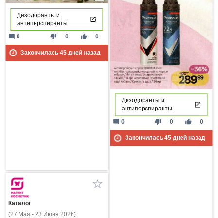
Дезодоранты и
антиперспиранты
mode_comment
thumb_down
thumb_up
0
0
0
Закончилась
45
дней назад
Дезодоранты и
антиперспиранты
mode_comment
thumb_down
thumb_up
0
0
0
Закончилась
45
дней назад
Каталог
(27 Мая - 23 Июня 2026)