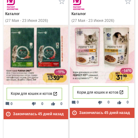
Каталог
Каталог
(27 Мая - 23 Июня 2026)
(27 Мая - 23 Июня 2026)
Корм для кошек и котов
Корм для кошек и котов
mode_comment
thumb_down
thumb_up
0
0
0
mode_comment
thumb_down
thumb_up
0
0
0
Закончилась
45
дней назад
Закончилась
45
дней назад