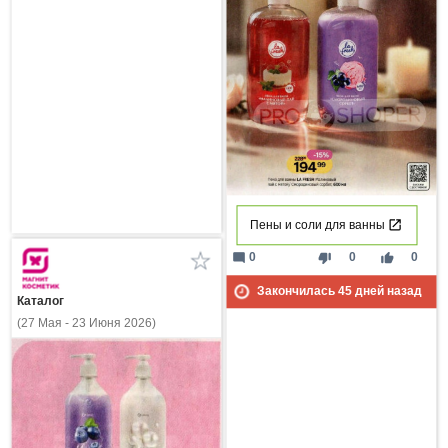
Пены и соли для ванны
mode_comment
thumb_down
thumb_up
0
0
0
Закончилась
45
дней назад
Каталог
(27 Мая - 23 Июня 2026)