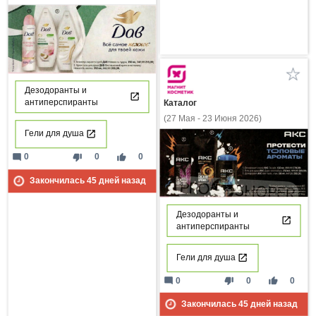
Дезодоранты и
антиперспиранты
Каталог
(27 Мая - 23 Июня 2026)
Гели для душа
mode_comment
thumb_down
thumb_up
0
0
0
Закончилась
45
дней назад
Дезодоранты и
антиперспиранты
Гели для душа
mode_comment
thumb_down
thumb_up
0
0
0
Закончилась
45
дней назад