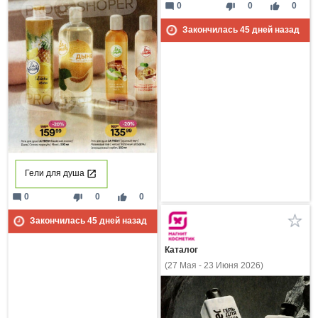
mode_comment
thumb_down
thumb_up
0
0
0
Закончилась
45
дней назад
Гели для душа
mode_comment
thumb_down
thumb_up
0
0
0
Закончилась
45
дней назад
Каталог
(27 Мая - 23 Июня 2026)