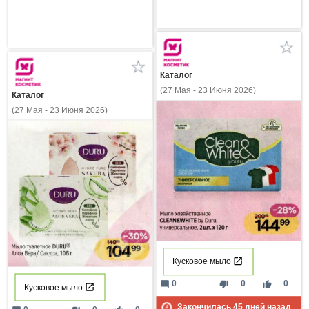
Каталог
(27 Мая - 23 Июня 2026)
Каталог
(27 Мая - 23 Июня 2026)
Кусковое мыло
mode_comment
thumb_down
thumb_up
0
0
0
Кусковое мыло
Закончилась
45
дней назад