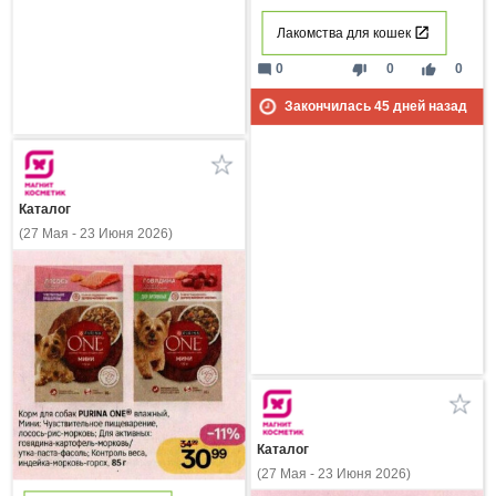
Лакомства для кошек
mode_comment
thumb_down
thumb_up
0
0
0
Закончилась
45
дней назад
Каталог
(27 Мая - 23 Июня 2026)
Каталог
(27 Мая - 23 Июня 2026)